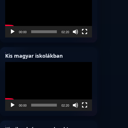
00:00
02:20
Kis magyar iskolákban
Videólejátszó
00:00
02:20