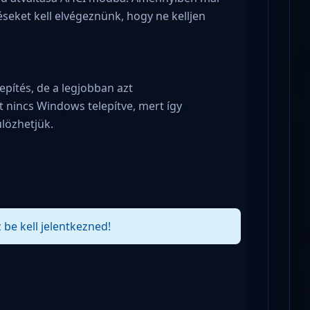
éseket kell elvégeznünk, hogy ne kelljen
epítés, de a legjobban azt
t nincs Windows telepítve, mert így
ülözhetjük.
 be kell jelentkezned!