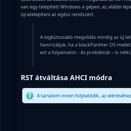
van egy telepített Windows a gépen, az alábbi lép
újratelepíteni az egész rendszert.
A legbiztosabb megoldás mindig az új tel
favorizáljuk, ha a blackPanther OS mellet
ezt a folyamatot – és problémát – is nélk
RST átváltása AHCI módra
A tartalom innen folytatódik, az eléréséhez