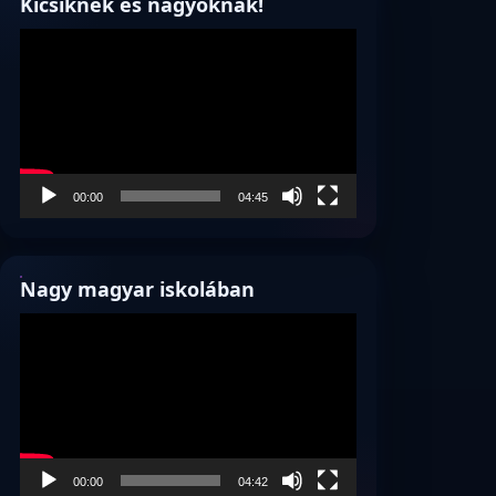
Kicsiknek és nagyoknak!
Videólejátszó
00:00
04:45
Nagy magyar iskolában
Videólejátszó
00:00
04:42