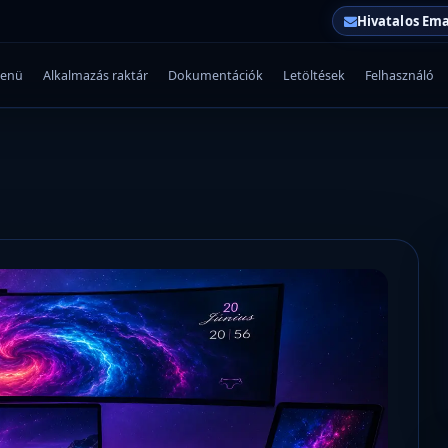
Hivatalos Ema
enü
Alkalmazás raktár
Dokumentációk
Letöltések
Felhasználó