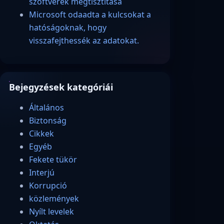
szoftverek megtisztítása
Microsoft odaadta a kulcsokat a
hatóságoknak, hogy
visszafejthessék az adatokat.
Bejegyzések kategóriái
Általános
Biztonság
Cikkek
Egyéb
Fekete tükör
Interjú
Korrupció
közlemények
Nyílt levelek