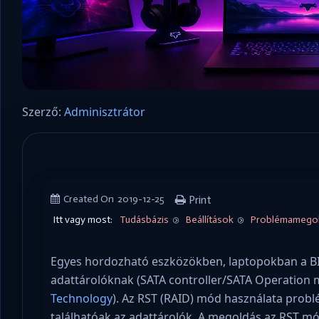
Szerző:
Adminisztrátor
Created On
2019-12-25
Print
Itt vagy most:
Tudásbázis
Beállítások
Problémamego
Egyes hordozható eszközökben, laptopokban a BIO
adattárolóknak (SATA controller/SATA Operation 
Technology
). Az RST (RAID) mód használata pro
találhatóak az adattárolók. A megoldás az RST 