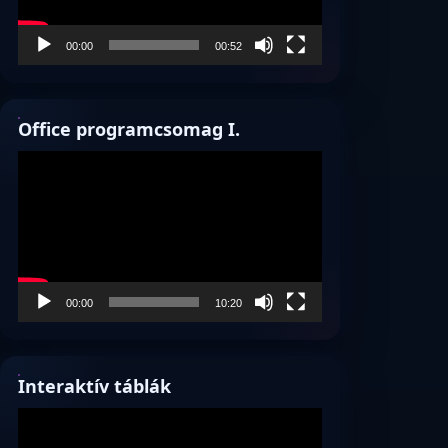
00:00
00:52
Office programcsomag I.
Videólejátszó
00:00
10:20
Interaktív táblák
Videólejátszó