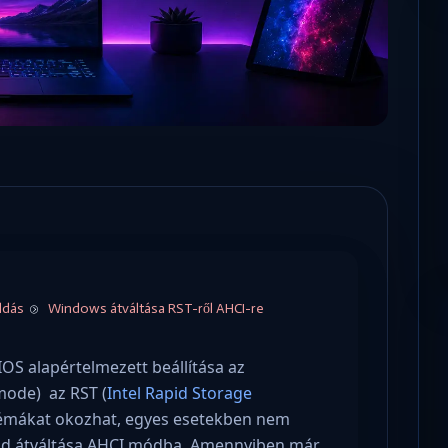
Microsoft odaadta a kulcsokat a
hatóságoknak, hogy visszafejthessék az
adatokat.
Windows átváltása RST-ről AHCI-re
ldás
S alapértelmezett beállítása az
mode) az RST (
Intel Rapid Storage
blémákat okozhat, egyes esetekben nem
mód átváltása AHCI módba. Amennyiben már