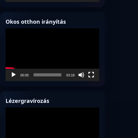
Okos otthon irányítás
Videólejátszó
00:00
03:18
Lézergravírozás
Videólejátszó