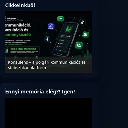
Cikkeinkből
Konzulens – a polgári kommunikációs és
Nyílt levél Tanác
statisztikai platform
az oktatás és füg
Ennyi memória elég?! Igen!
Videólejátszó