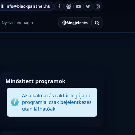
il: info@blackpanther.hu
Nyelv (Language)
Megjelenés
Minősített programok
Az alkalmazás raktár legújabb
programjai csak bejelentkezés
után láthatóak!