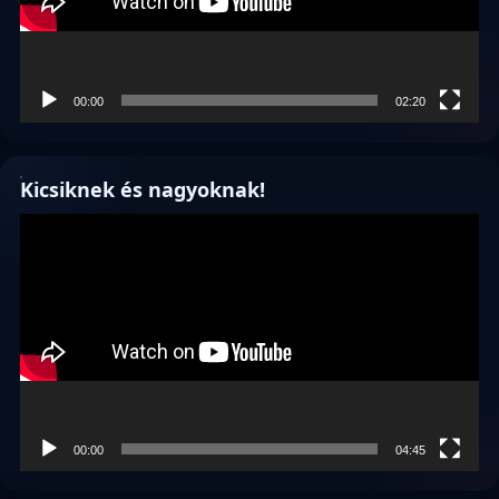
00:00
02:20
Kicsiknek és nagyoknak!
Videólejátszó
00:00
04:45