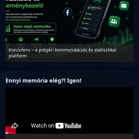
Konzulens – a polgári kommunikációs és statisztikai
N
platform
f
Ennyi memória elég?! Igen!
Videólejátszó