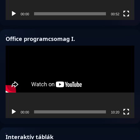
00:00
00:52
Office programcsomag I.
Videólejátszó
00:00
10:20
Interaktív táblák