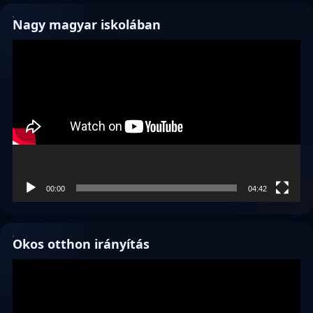
Nagy magyar iskolában
Videólejátszó
00:00
04:42
Okos otthon irányítás
Videólejátszó