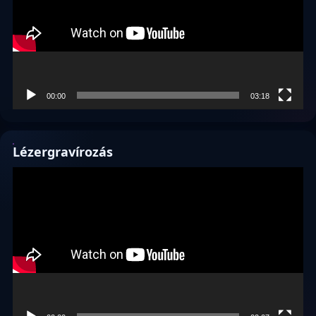
00:00
03:18
Lézergravírozás
Videólejátszó