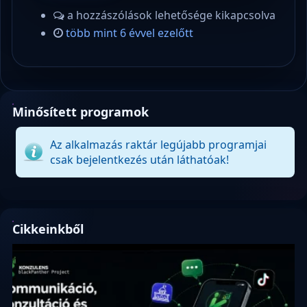
a hozzászólások lehetősége kikapcsolva
több mint 6 évvel ezelőtt
Minősített programok
Az alkalmazás raktár legújabb programjai
csak bejelentkezés után láthatóak!
Cikkeinkből