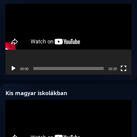
Videólejátszó
00:00
02:20
Kis magyar iskolákban
Videólejátszó