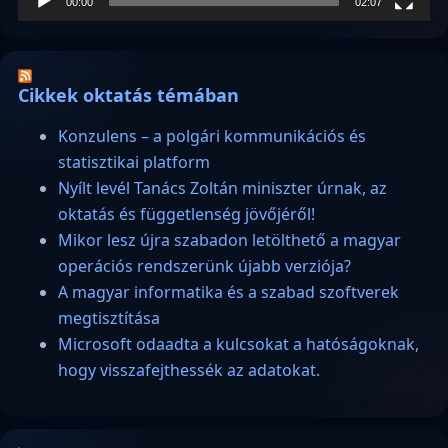
00:00
02:07
Cikkek oktatás témában
Konzulens – a polgári kommunikációs és
statisztikai platform
Nyílt levél Tanács Zoltán miniszter úrnak, az
oktatás és függetlenség jövőjéről!
Mikor lesz újra szabadon letölthető a magyar
operációs rendszerünk újabb verziója?
A magyar informatika és a szabad szoftverek
megtisztítása
Microsoft odaadta a kulcsokat a hatóságoknak,
hogy visszafejthessék az adatokat.