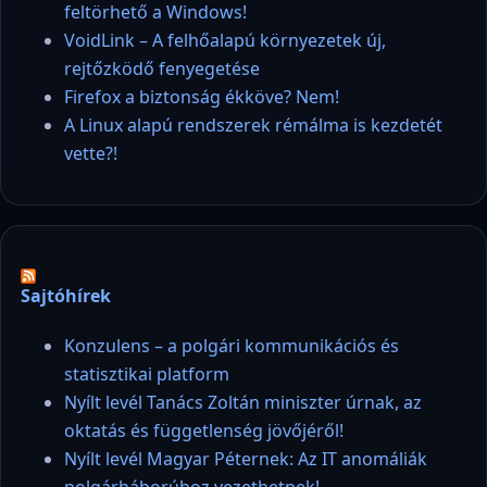
feltörhető a Windows!
VoidLink – A felhőalapú környezetek új,
rejtőzködő fenyegetése
Firefox a biztonság ékköve? Nem!
A Linux alapú rendszerek rémálma is kezdetét
vette?!
Sajtóhírek
Konzulens – a polgári kommunikációs és
statisztikai platform
Nyílt levél Tanács Zoltán miniszter úrnak, az
oktatás és függetlenség jövőjéről!
Nyílt levél Magyar Péternek: Az IT anomáliák
polgárháborúhoz vezethetnek!