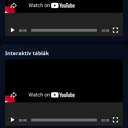
00:00
10:20
Interaktív táblák
Videólejátszó
00:00
02:20