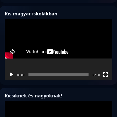
Kis magyar iskolákban
Videólejátszó
00:00
02:20
Kicsiknek és nagyoknak!
Videólejátszó