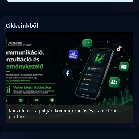
Cikkeinkből
Konzulens – a polgári kommunikációs és statisztikai
N
platform
f