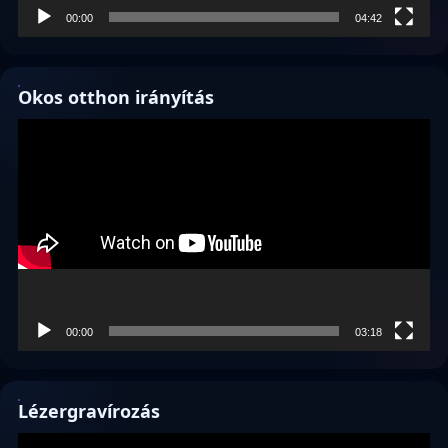
00:00
04:42
Okos otthon irányítás
Videólejátszó
00:00
03:18
Lézergravírozás
Videólejátszó