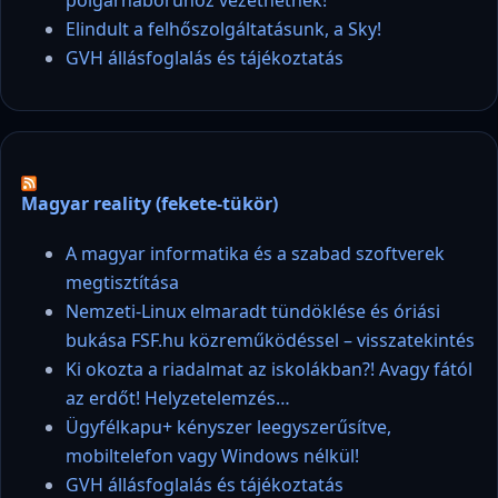
Elindult a felhőszolgáltatásunk, a Sky!
GVH állásfoglalás és tájékoztatás
Magyar reality (fekete-tükör)
A magyar informatika és a szabad szoftverek
megtisztítása
Nemzeti-Linux elmaradt tündöklése és óriási
bukása FSF.hu közreműködéssel – visszatekintés
Ki okozta a riadalmat az iskolákban?! Avagy fától
az erdőt! Helyzetelemzés…
Ügyfélkapu+ kényszer leegyszerűsítve,
mobiltelefon vagy Windows nélkül!
GVH állásfoglalás és tájékoztatás