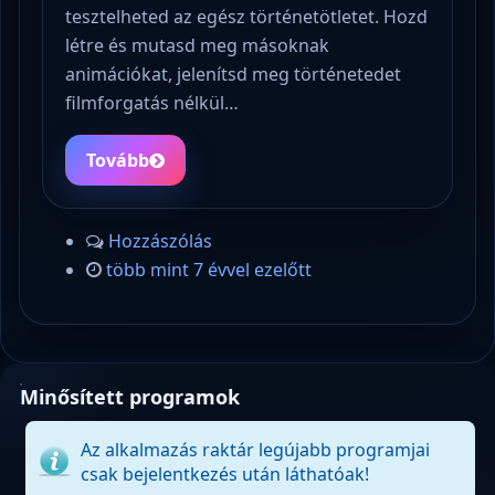
tesztelheted az egész történetötletet. Hozd
létre és mutasd meg másoknak
animációkat, jelenítsd meg történetedet
filmforgatás nélkül…
Tovább
Hozzászólás
több mint 7 évvel ezelőtt
Minősített programok
Az alkalmazás raktár legújabb programjai
csak bejelentkezés után láthatóak!