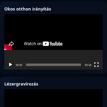
Okos otthon irányítás
Videólejátszó
00:00
03:18
Lézergravírozás
Videólejátszó