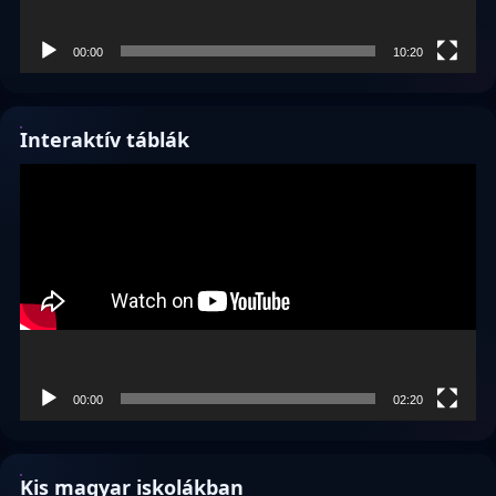
00:00
10:20
Interaktív táblák
Videólejátszó
00:00
02:20
Kis magyar iskolákban