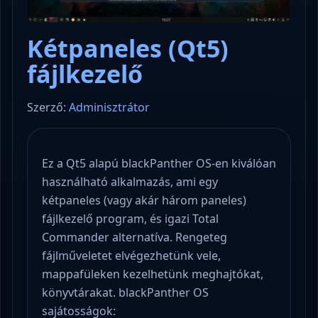
Kétpaneles (Qt5)
fájlkezelő
Szerző:
Adminisztrátor
Ez a Qt5 alapú blackPanther OS-en kiválóan
használható alkalmazás, ami egy
kétpaneles (vagy akár három paneles)
fájlkezelő program, és igazi Total
Commander alternatíva. Rengeteg
fájlműveletet elvégezhetünk vele,
mappafüleken kezelhetünk meghajtókat,
könyvtárakat. blackPanther OS
sajátosságok: