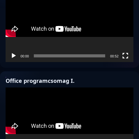
00:00
00:52
Office programcsomag I.
Videólejátszó