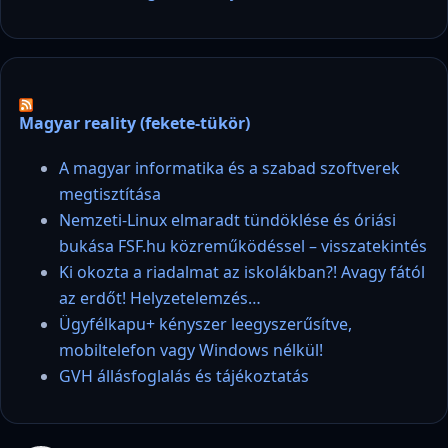
Magyar reality (fekete-tükör)
A magyar informatika és a szabad szoftverek
megtisztítása
Nemzeti-Linux elmaradt tündöklése és óriási
bukása FSF.hu közreműködéssel – visszatekintés
Ki okozta a riadalmat az iskolákban?! Avagy fától
az erdőt! Helyzetelemzés…
Ügyfélkapu+ kényszer leegyszerűsítve,
mobiltelefon vagy Windows nélkül!
GVH állásfoglalás és tájékoztatás