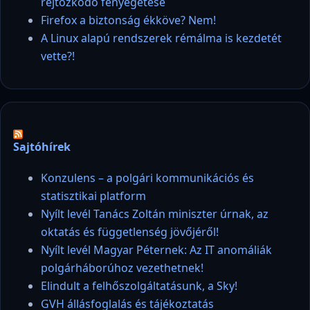
rejtőzködő fenyegetése
Firefox a biztonság ékköve? Nem!
A Linux alapú rendszerek rémálma is kezdetét
vette?!
Sajtóhírek
Konzulens – a polgári kommunikációs és
statisztikai platform
Nyílt levél Tanács Zoltán miniszter úrnak, az
oktatás és függetlenség jövőjéről!
Nyílt levél Magyar Péternek: Az IT anomáliák
polgárháborúhoz vezethetnek!
Elindult a felhőszolgáltatásunk, a Sky!
GVH állásfoglalás és tájékoztatás