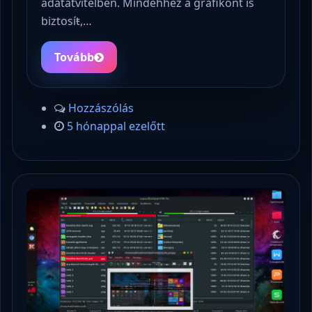
adatátvitelben. Mindehhez a grafikont is
biztosíŧ,…
Tovább
Hozzászólás
5 hónappal ezelőtt