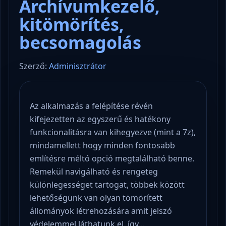
Archívumkezelő,
kitömörítés,
becsomagolás
Szerző:
Adminisztrátor
Az alkalmazás a felépítése révén
kifejezetten az egyszerű és hatékony
funkcionalitásra van kihegyezve (mint a 7z),
mindamellett hogy minden fontosabb
említésre méltó opció megtalálható benne.
Remekül navigálható és rengeteg
különlegességet tartogat, többek között
lehetőségünk van olyan tömörített
állományok létrehozására amit jelszó
védelemmel láthatunk el, így…