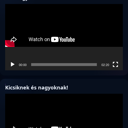
Videólejátszó
00:00
02:20
Kicsiknek és nagyoknak!
Videólejátszó