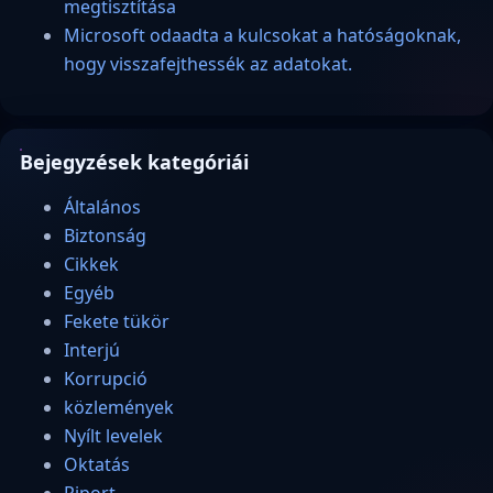
megtisztítása
Microsoft odaadta a kulcsokat a hatóságoknak,
hogy visszafejthessék az adatokat.
Bejegyzések kategóriái
Általános
Biztonság
Cikkek
Egyéb
Fekete tükör
Interjú
Korrupció
közlemények
Nyílt levelek
Oktatás
Riport