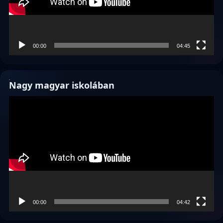
00:00
04:45
Nagy magyar iskolában
Videólejátszó
00:00
04:42