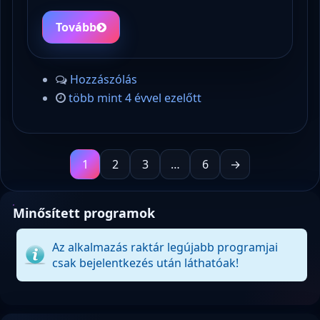
Tovább
Hozzászólás
több mint 4 évvel ezelőtt
1
2
3
…
6
→
Minősített programok
Az alkalmazás raktár legújabb programjai
csak bejelentkezés után láthatóak!