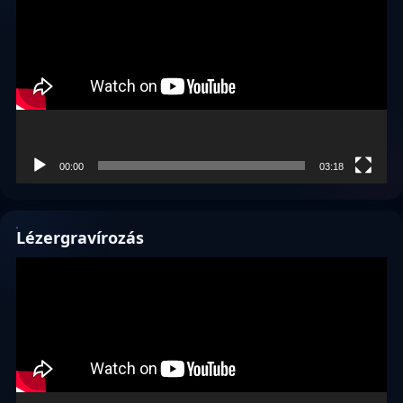
00:00
03:18
Lézergravírozás
Videólejátszó