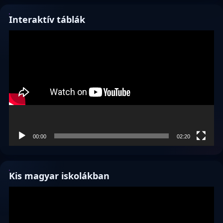
Interaktív táblák
Videólejátszó
00:00
02:20
Kis magyar iskolákban
Videólejátszó