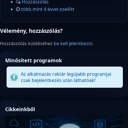
Hozzászólás
több mint 4 évvel ezelőtt
Vélemény, hozzászólás?
Hozzászólás küldéséhez
be kell jelentkezni
.
Minősített programok
Az alkalmazás raktár legújabb programjai
csak bejelentkezés után láthatóak!
Cikkeinkből