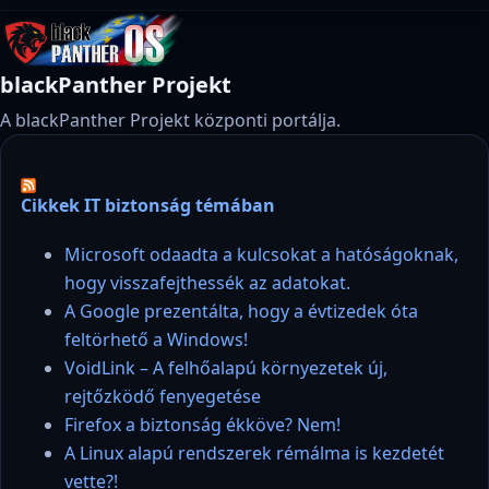
blackPanther Projekt
A blackPanther Projekt központi portálja.
Cikkek IT biztonság témában
Microsoft odaadta a kulcsokat a hatóságoknak,
hogy visszafejthessék az adatokat.
A Google prezentálta, hogy a évtizedek óta
feltörhető a Windows!
VoidLink – A felhőalapú környezetek új,
rejtőzködő fenyegetése
Firefox a biztonság ékköve? Nem!
A Linux alapú rendszerek rémálma is kezdetét
vette?!