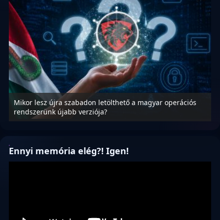
Mikor lesz újra szabadon letölthető a magyar operációs
A
rendszerünk újabb verziója?
m
Ennyi memória elég?! Igen!
Videólejátszó