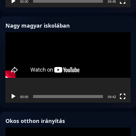
00:00
04:45
Nagy magyar iskolában
Videólejátszó
00:00
04:42
Okos otthon irányítás
Videólejátszó