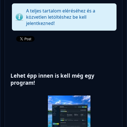
A teljes tartalom eléréséhez és a
közvetlen letöltéshez be kell
jelentkezned!
Lehet épp innen is kell még egy
program!