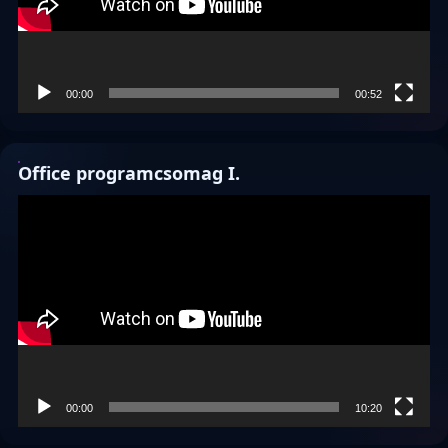
00:00
00:52
Office programcsomag I.
Videólejátszó
00:00
10:20