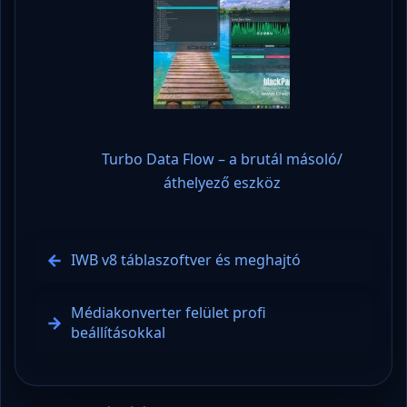
Turbo Data Flow – a brutál másoló/
áthelyező eszköz
IWB v8 táblaszoftver és meghajtó
Médiakonverter felület profi
beállításokkal