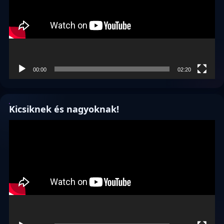
00:00
02:20
Kicsiknek és nagyoknak!
Videólejátszó