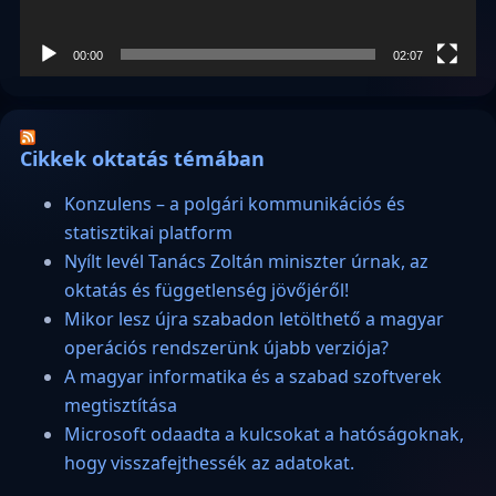
00:00
02:07
Cikkek oktatás témában
Konzulens – a polgári kommunikációs és
statisztikai platform
Nyílt levél Tanács Zoltán miniszter úrnak, az
oktatás és függetlenség jövőjéről!
Mikor lesz újra szabadon letölthető a magyar
operációs rendszerünk újabb verziója?
A magyar informatika és a szabad szoftverek
megtisztítása
Microsoft odaadta a kulcsokat a hatóságoknak,
hogy visszafejthessék az adatokat.