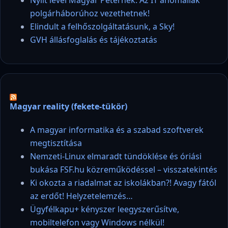
polgárháborúhoz vezethetnek!
Elindult a felhőszolgáltatásunk, a Sky!
GVH állásfoglalás és tájékoztatás
Magyar reality (fekete-tükör)
A magyar informatika és a szabad szoftverek
megtisztítása
Nemzeti-Linux elmaradt tündöklése és óriási
bukása FSF.hu közreműködéssel – visszatekintés
Ki okozta a riadalmat az iskolákban?! Avagy fától
az erdőt! Helyzetelemzés…
Ügyfélkapu+ kényszer leegyszerűsítve,
mobiltelefon vagy Windows nélkül!