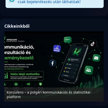
csak bejelentkezés után láthatóak!
Cikkeinkből
Konzulens – a polgári kommunikációs és statisztikai
N
platform
f