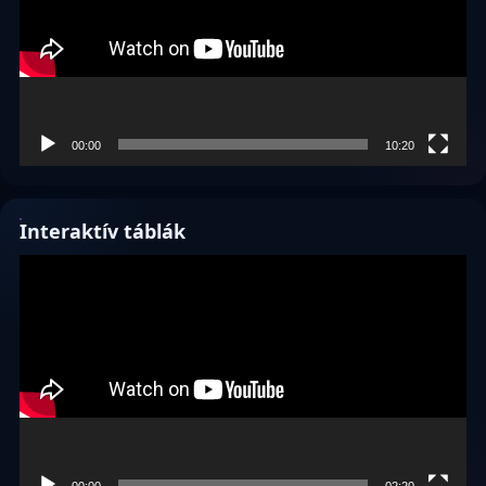
00:00
10:20
Interaktív táblák
Videólejátszó
00:00
02:20