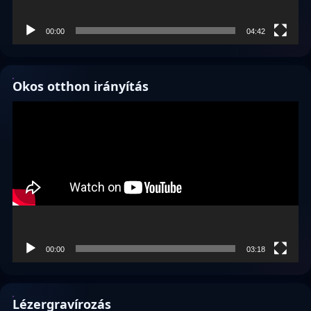
00:00
04:42
Okos otthon irányítás
Videólejátszó
00:00
03:18
Lézergravírozás