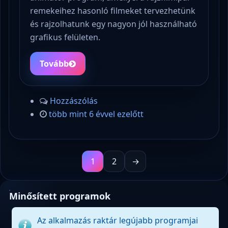
remekeihez hasonló filmeket tervezhetünk
és rajzolhatunk egy nagyon jól használható
grafikus felületen.
Tovább
Hozzászólás
több mint 6 évvel ezelőtt
1
2
→
Minősített programok
Az alkalmazás raktár legújabb programjai