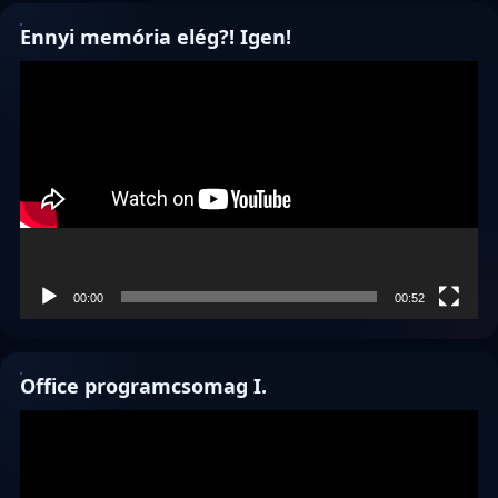
Ennyi memória elég?! Igen!
Videólejátszó
00:00
00:52
Office programcsomag I.
Videólejátszó