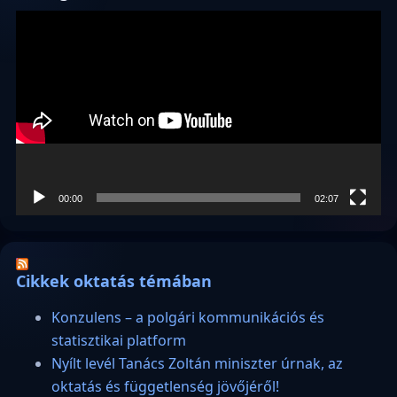
Videólejátszó
00:00
02:07
Cikkek oktatás témában
Konzulens – a polgári kommunikációs és
statisztikai platform
Nyílt levél Tanács Zoltán miniszter úrnak, az
oktatás és függetlenség jövőjéről!