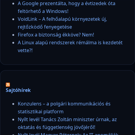
A Google prezentálta, hogy a évtizedek óta
feltörhető a Windows!
VoidLink – A felhőalapú környezetek új,
rejtőzködő fenyegetése
Firefox a biztonság ékköve? Nem!
A Linux alapú rendszerek rémálma is kezdetét
vette?!
Sajtóhírek
Konzulens – a polgári kommunikációs és
statisztikai platform
Nyílt levél Tanács Zoltán miniszter úrnak, az
oktatás és függetlenség jövőjéről!
Nyílt levél Magyar Péternek: Az IT anomáliák