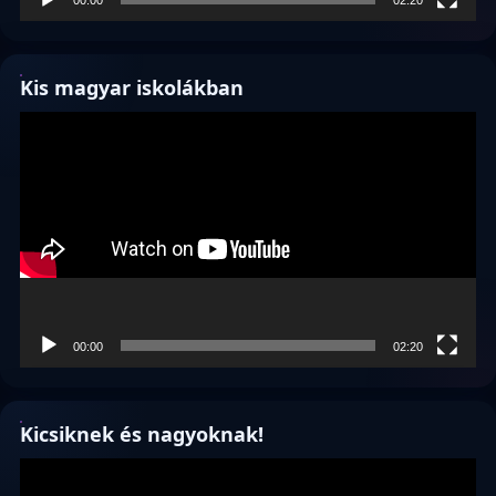
Kis magyar iskolákban
Videólejátszó
00:00
02:20
Kicsiknek és nagyoknak!
Videólejátszó