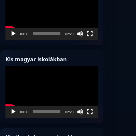
00:00
02:20
Kis magyar iskolákban
Videólejátszó
00:00
02:20