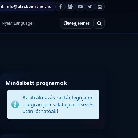
il: info@blackpanther.hu
Nyelv (Language)
Megjelenés
Minősített programok
Az alkalmazás raktár legújabb
programjai csak bejelentkezés
után láthatóak!