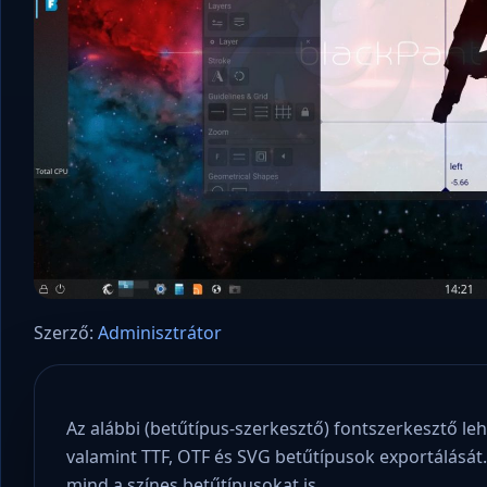
Konzulens – a polgári kommunikációs és
Nyílt levél Tanács Z
statisztikai platform
az oktatás és függe
Szerző:
Adminisztrátor
Az alábbi (betűtípus-szerkesztő) fontszerkesztő leh
valamint TTF, OTF és SVG betűtípusok exportálását
mind a színes betűtípusokat is.