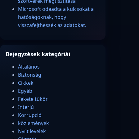
szoftverek megtisztítása
Microsoft odaadta a kulcsokat a
hatóságoknak, hogy
visszafejthessék az adatokat.
Bejegyzések kategóriái
Általános
Biztonság
Cikkek
Egyéb
Fekete tükör
Interjú
Korrupció
közlemények
Nyílt levelek