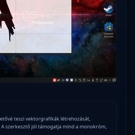
Mikor lesz újra szabadon letölthető a
oltán miniszter úrnak,
magyar operációs rendszerünk újabb
tlenség jövőjéről!
verziója?
etővé teszi vektorgrafikák létrehozását,
. A szerkesztő jól támogatja mind a monokróm,