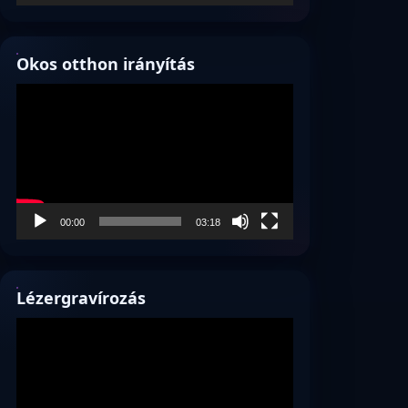
Okos otthon irányítás
Videólejátszó
00:00
03:18
Lézergravírozás
Videólejátszó