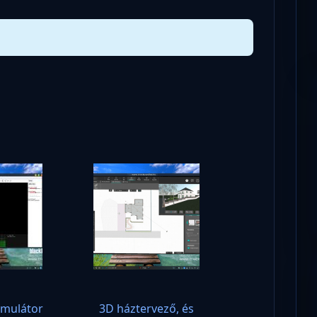
!
imulátor
3D háztervező, és