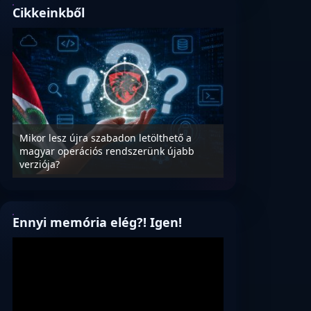
Cikkeinkből
Microsoft odaadt
A magyar informatika és a szabad
hatóságoknak, ho
szoftverek megtisztítása
adatokat.
Ennyi memória elég?! Igen!
Videólejátszó