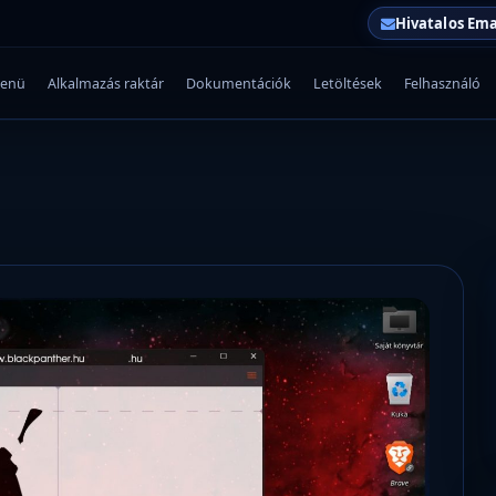
Hivatalos Ema
enü
Alkalmazás raktár
Dokumentációk
Letöltések
Felhasználó