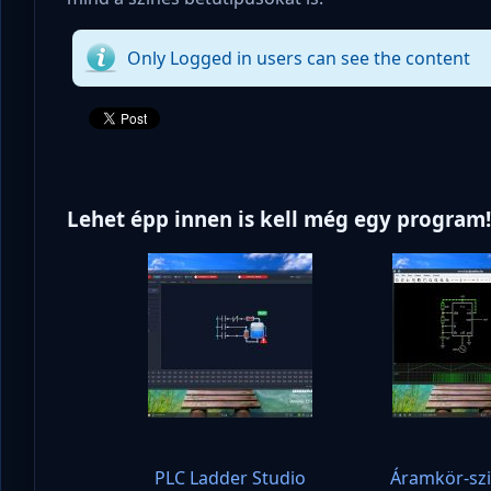
Only Logged in users can see the content
Lehet épp innen is kell még egy program
PLC Ladder Studio
Áramkör-sz