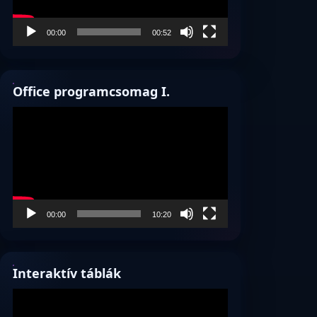
00:00
00:52
Office programcsomag I.
Videólejátszó
00:00
10:20
Interaktív táblák
Videólejátszó