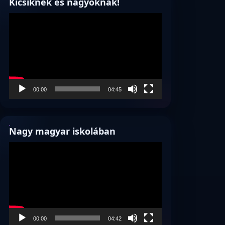
Kicsiknek és nagyoknak!
Videólejátszó
00:00
04:45
Nagy magyar iskolában
Videólejátszó
00:00
04:42