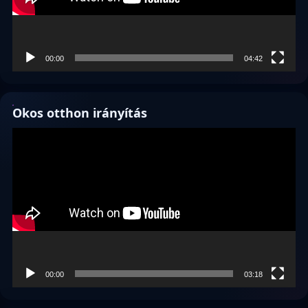
00:00
04:42
Okos otthon irányítás
Videólejátszó
00:00
03:18