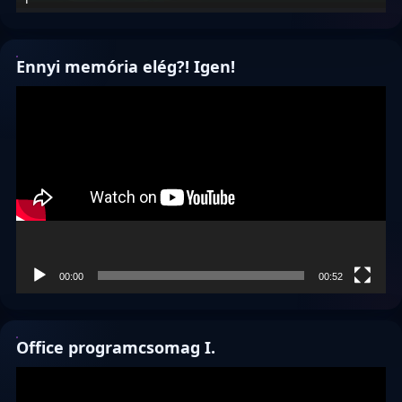
Ennyi memória elég?! Igen!
Videólejátszó
00:00
00:52
Office programcsomag I.
Videólejátszó