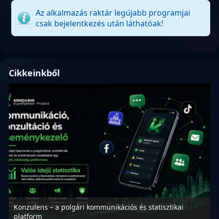
Az alkalmazás raktár legújabb programjai
csak bejelentkezés után láthatóak!
Cikkeinkből
Konzulens – a polgári kommunikációs és statisztikai
N
platform
f