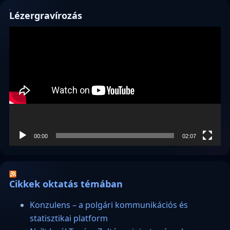
Lézergravírozás
Videólejátszó
00:00
02:07
Cikkek oktatás témában
Konzulens – a polgári kommunikációs és
statisztikai platform