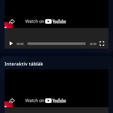
00:00
10:20
Interaktív táblák
Videólejátszó