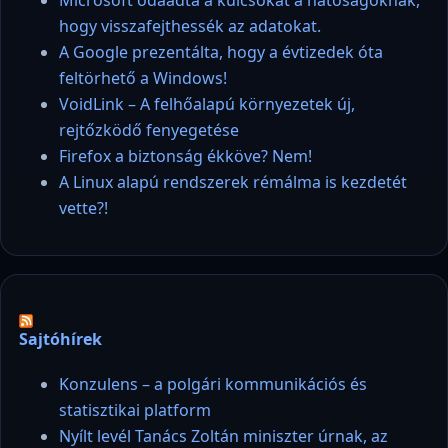
hogy visszafejthessék az adatokat.
A Google prezentálta, hogy a évtizedek óta
feltörhető a Windows!
VoidLink – A felhőalapú környezetek új,
rejtőzködő fenyegetése
Firefox a biztonság ékköve? Nem!
A Linux alapú rendszerek rémálma is kezdetét
vette?!
Sajtóhírek
Konzulens – a polgári kommunikációs és
statisztikai platform
Nyílt levél Tanács Zoltán miniszter úrnak, az