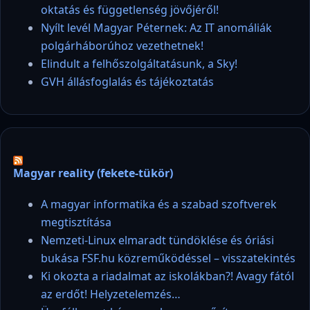
oktatás és függetlenség jövőjéről!
Nyílt levél Magyar Péternek: Az IT anomáliák
polgárháborúhoz vezethetnek!
Elindult a felhőszolgáltatásunk, a Sky!
GVH állásfoglalás és tájékoztatás
Magyar reality (fekete-tükör)
A magyar informatika és a szabad szoftverek
megtisztítása
Nemzeti-Linux elmaradt tündöklése és óriási
bukása FSF.hu közreműködéssel – visszatekintés
Ki okozta a riadalmat az iskolákban?! Avagy fától
az erdőt! Helyzetelemzés…