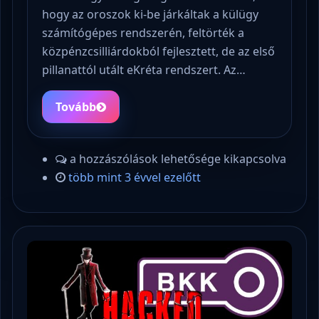
hogy az oroszok ki-be járkáltak a külügy
számítógépes rendszerén, feltörték a
közpénzcsilliárdokból fejlesztett, de az első
pillanattól utált eKréta rendszert. Az…
Tovább
a hozzászólások lehetősége kikapcsolva
több mint 3 évvel ezelőtt