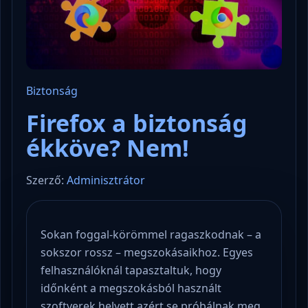
Biztonság
Firefox a biztonság
ékköve? Nem!
Szerző:
Adminisztrátor
Sokan foggal-körömmel ragaszkodnak – a
sokszor rossz – megszokásaikhoz. Egyes
felhasználóknál tapasztaltuk, hogy
időnként a megszokásból használt
szoftverek helyett azért se próbálnak meg