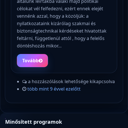
általunk leírtakba valaki majd politikai
célokat vél felfedezni, ezért ennek elejét
vennénk azzal, hogy a közöljük: a
nyilatkozataink kizárólag szakmai és
biztonságtechnikai kérdéseket hivatottak
feltárni, függetlenül attól , hogy a felelős
döntéshozás mikor…
Tovább
a hozzászólások lehetősége kikapcsolva
több mint 9 évvel ezelőtt
Minősített programok