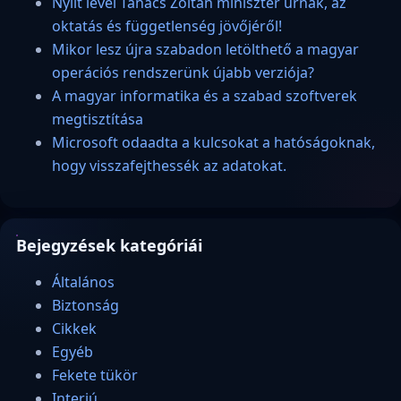
Nyílt levél Tanács Zoltán miniszter úrnak, az
oktatás és függetlenség jövőjéről!
Mikor lesz újra szabadon letölthető a magyar
operációs rendszerünk újabb verziója?
A magyar informatika és a szabad szoftverek
megtisztítása
Microsoft odaadta a kulcsokat a hatóságoknak,
hogy visszafejthessék az adatokat.
Bejegyzések kategóriái
Általános
Biztonság
Cikkek
Egyéb
Fekete tükör
Interjú