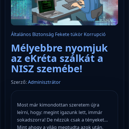
Általános
Biztonság
Fekete tükör
Korrupció
Mélyebbre nyomjuk
az eKréta szálkát a
NISZ szemébe!
Szerző:
Adminisztrátor
Most már kimondottan szeretem újra
leírni, hogy: megint igazunk lett, immár
sokadszorra! De nézzük csak a tényeket…
Mint ahogy a világ megtudta azok után,