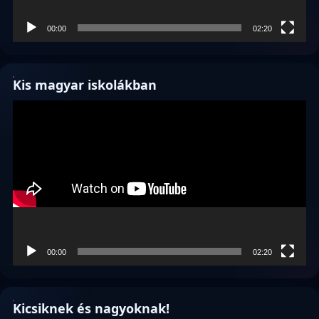
00:00
02:20
Kis magyar iskolákban
Videólejátszó
00:00
02:20
Kicsiknek és nagyoknak!