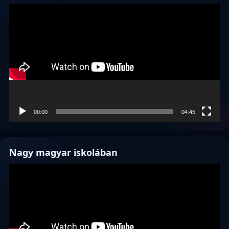
Videólejátszó
00:00
04:45
Nagy magyar iskolában
Videólejátszó