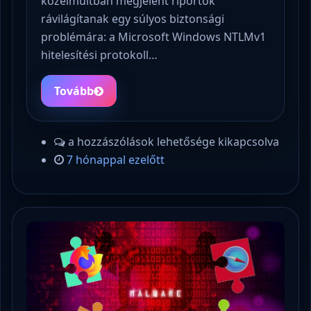
közelmúltban megjelent riportok
rávilágítanak egy súlyos biztonsági
problémára: a Microsoft Windows NTLMv1
hitelesítési protokoll…
Tovább
a hozzászólások lehetősége kikapcsolva
7 hónappal ezelőtt