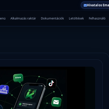
Hivatalos Ema
enü
Alkalmazás raktár
Dokumentációk
Letöltések
Felhasználó