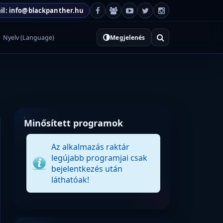
il: info@blackpanther.hu
Nyelv (Language)
Megjelenés
Minősített programok
Az alkalmazás raktár
legújabb programjai csak
bejelentkezés után
láthatóak!