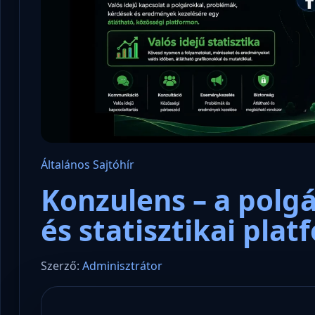
Általános
Sajtóhír
Konzulens – a polg
és statisztikai plat
Szerző:
Adminisztrátor