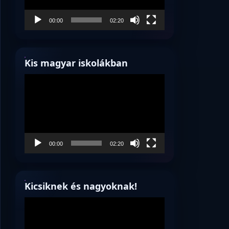
00:00
02:20
Kis magyar iskolákban
Videólejátszó
00:00
02:20
Kicsiknek és nagyoknak!
Videólejátszó