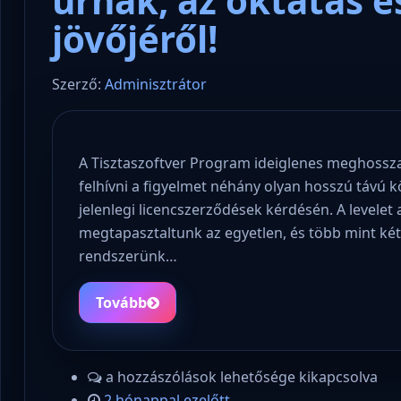
úrnak, az oktatás 
jövőjéről!
Szerző:
Adminisztrátor
A Tisztaszoftver Program ideiglenes meghossz
felhívni a figyelmet néhány olyan hosszú távú
jelenlegi licencszerződések kérdésén. A levelet
megtapasztaltunk az egyetlen, és több mint két
rendszerünk…
Tovább
a hozzászólások lehetősége kikapcsolva
2 hónappal ezelőtt