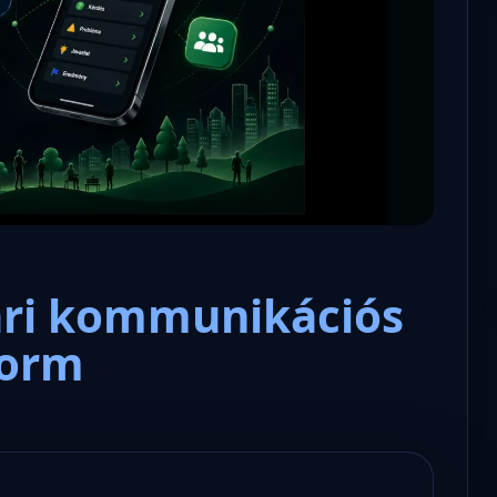
Microsoft odaadta a kulcsokat a
hatóságoknak, hogy visszafejth
az adatokat.
ári kommunikációs
form