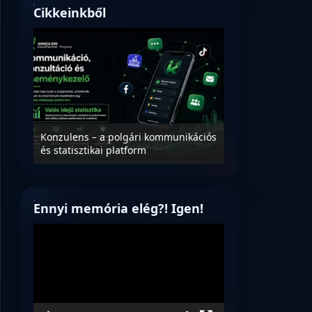
Cikkeinkből
Nyílt levél Tanác
essék
Konzulens – a polgári kommunikációs
úrnak, az oktatá
és statisztikai platform
jövőjéről!
Ennyi memória elég?! Igen!
Videólejátszó