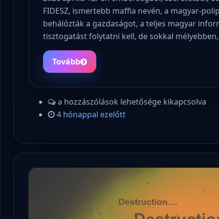
FIDESZ, ismertebb maffia nevén, a magyar-polip!
behálózták a gazdaságot, a teljes magyar inform
tisztogatást folytatni kell, de sokkal mélyebben
Tovább
a hozzászólások lehetősége kikapcsolva
4 hónappal ezelőtt