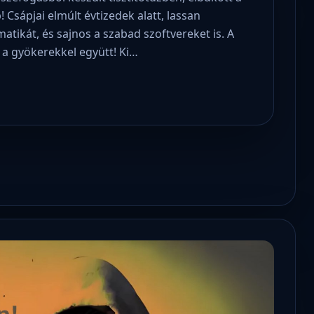
 Csápjai elmúlt évtizedek alatt, lassan
atikát, és sajnos a szabad szoftvereket is. A
, a gyökerekkel együtt! Ki…