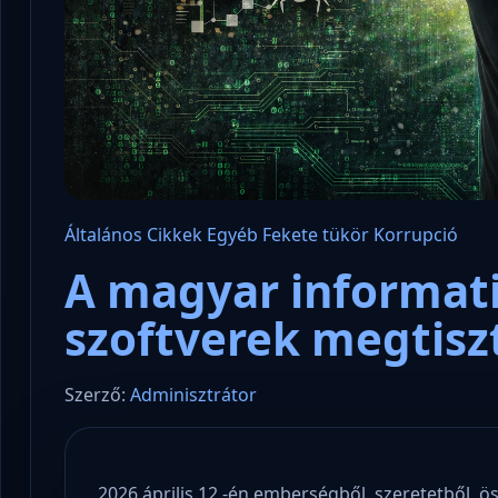
Általános
Cikkek
Egyéb
Fekete tükör
Korrupció
A magyar informati
szoftverek megtisz
Szerző:
Adminisztrátor
2026 április 12.-én emberségből, szeretetből, ö