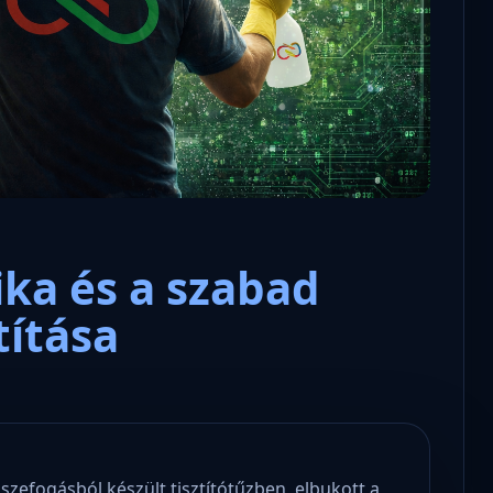
ka és a szabad
títása
sszefogásból készült tisztítótűzben, elbukott a