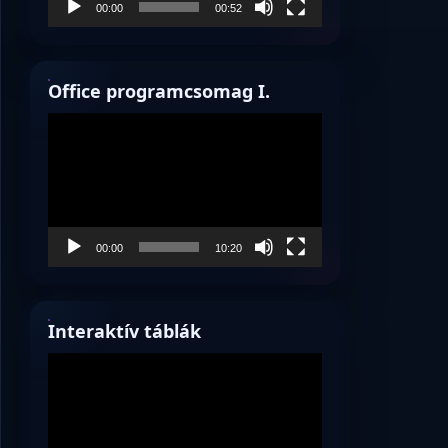
00:00
00:52
Office programcsomag I.
Videólejátszó
00:00
10:20
Interaktív táblák
Videólejátszó