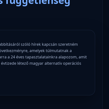
és függetlenség
abbításáról szóló hírek kapcsán szeretném
 következményre, amelyek túlmutatnak a
 arra a 24 éves tapasztalatainkra alapozom, amit
 évtizede létező magyar alternatív operációs