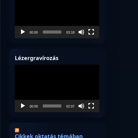
00:00
03:18
Lézergravírozás
Videólejátszó
00:00
02:07
Cikkek oktatás témában