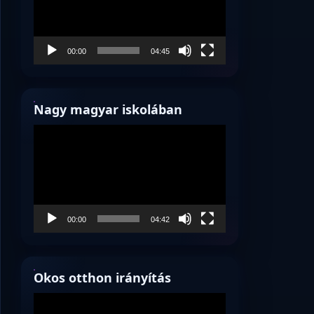
00:00
04:45
Nagy magyar iskolában
Videólejátszó
00:00
04:42
Okos otthon irányítás
Videólejátszó