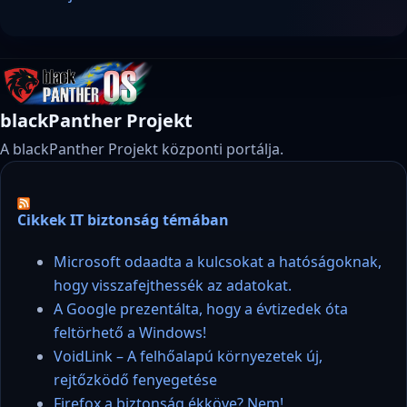
blackPanther Projekt
A blackPanther Projekt központi portálja.
Cikkek IT biztonság témában
Microsoft odaadta a kulcsokat a hatóságoknak,
hogy visszafejthessék az adatokat.
A Google prezentálta, hogy a évtizedek óta
feltörhető a Windows!
VoidLink – A felhőalapú környezetek új,
rejtőzködő fenyegetése
Firefox a biztonság ékköve? Nem!