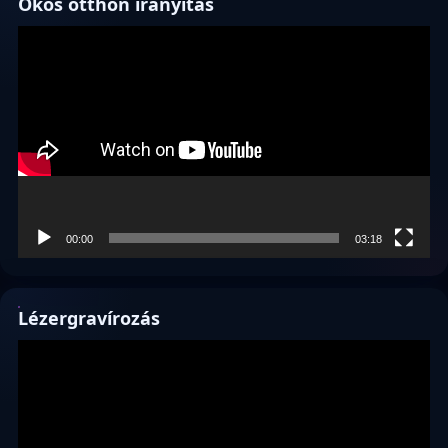
Okos otthon irányítás
Videólejátszó
00:00
03:18
Lézergravírozás
Videólejátszó