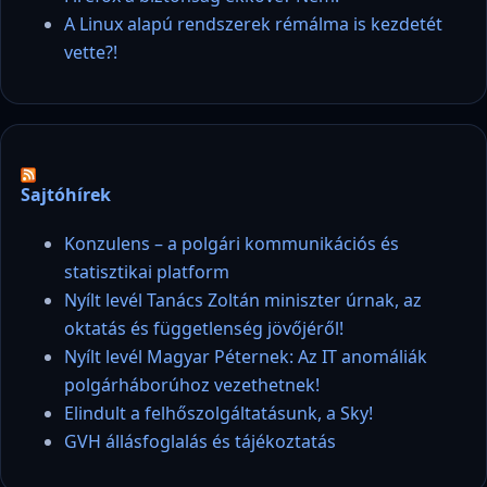
A Linux alapú rendszerek rémálma is kezdetét
vette?!
Sajtóhírek
Konzulens – a polgári kommunikációs és
statisztikai platform
Nyílt levél Tanács Zoltán miniszter úrnak, az
oktatás és függetlenség jövőjéről!
Nyílt levél Magyar Péternek: Az IT anomáliák
polgárháborúhoz vezethetnek!
Elindult a felhőszolgáltatásunk, a Sky!
GVH állásfoglalás és tájékoztatás