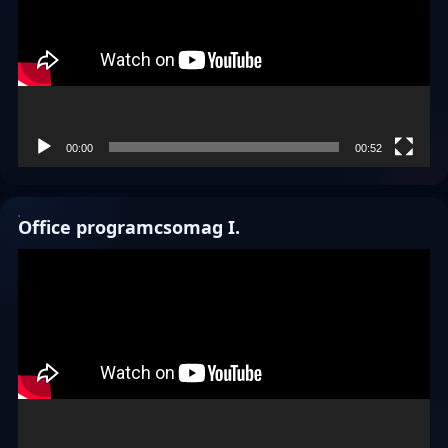
00:00
00:52
Office programcsomag I.
Videólejátszó