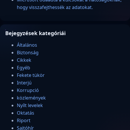
hogy visszafejthessék az adatokat.
Bejegyzések kategóriái
Általános
Biztonság
Cikkek
Egyéb
Fekete tükör
Interjú
Korrupció
közlemények
Nyílt levelek
Oktatás
Riport
Sajtóhír