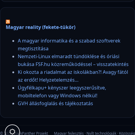
Magyar reality (fekete-tükör)
A magyar informatika és a szabad szoftverek
megtisztítása
Nemzeti-Linux elmaradt tündöklése és óriási
bukása FSF.hu közreműködéssel – visszatekintés
Ki okozta a riadalmat az iskolákban?! Avagy fától
az erdőt! Helyzetelemzés…
Ügyfélkapu+ kényszer leegyszerűsítve,
mobiltelefon vagy Windows nélkül!
GVH állásfoglalás és tájékoztatás
© 2026 blackPanther Projekt
Magyar fejlesztés · Nyílt technológiák · Közösség