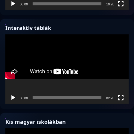
00:00
10:20
Interaktív táblák
Videólejátszó
00:00
02:20
Kis magyar iskolákban
Videólejátszó