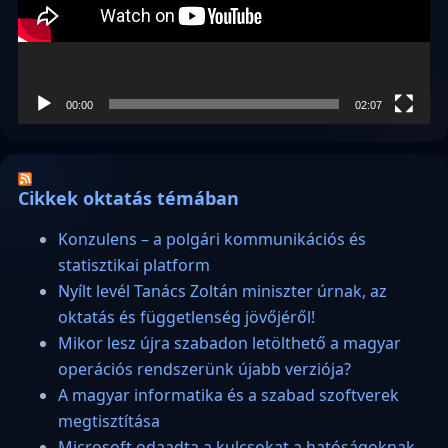
00:00
02:07
Cikkek oktatás témában
Konzulens – a polgári kommunikációs és
statisztikai platform
Nyílt levél Tanács Zoltán miniszter úrnak, az
oktatás és függetlenség jövőjéről!
Mikor lesz újra szabadon letölthető a magyar
operációs rendszerünk újabb verziója?
A magyar informatika és a szabad szoftverek
megtisztítása
Microsoft odaadta a kulcsokat a hatóságoknak,