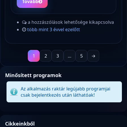
Tovább
a hozzászólások lehetősége kikapcsolva
több mint 3 évvel ezelőtt
1
2
3
…
5
→
Minősített programok
Az alkalmazás raktár legújabb programjai
csak bejelentkezés után láthatóak!
Cikkeinkből