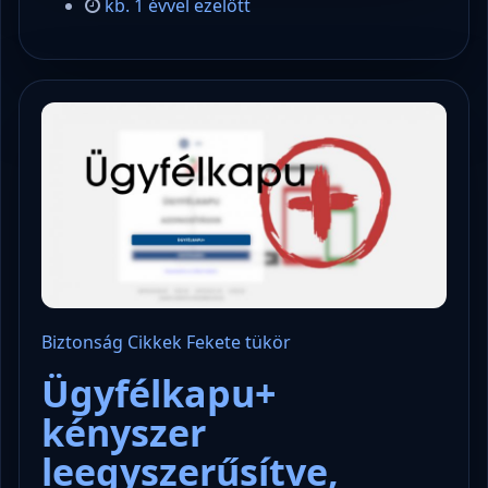
kb. 1 évvel ezelőtt
Biztonság
Cikkek
Fekete tükör
Ügyfélkapu+
kényszer
leegyszerűsítve,