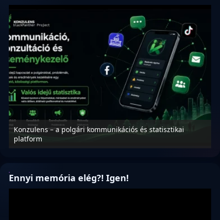
Konzulens – a polgári kommunikációs és statisztikai
N
platform
f
Ennyi memória elég?! Igen!
Videólejátszó