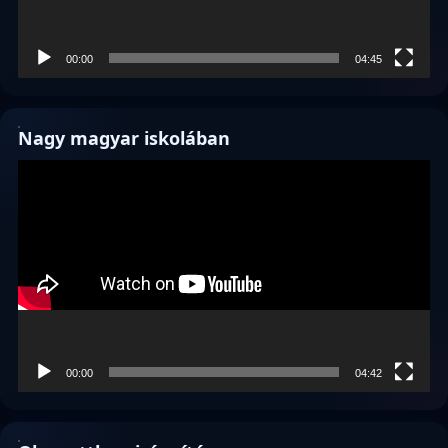
00:00
04:45
Nagy magyar iskolában
Videólejátszó
00:00
04:42