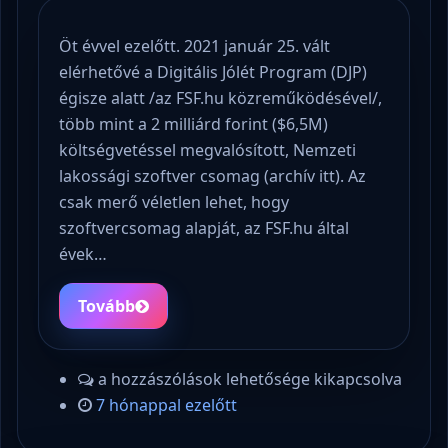
Öt évvel ezelőtt. 2021 január 25. vált
elérhetővé a Digitális Jólét Program (DJP)
égisze alatt /az FSF.hu közreműködésével/,
több mint a 2 milliárd forint ($6,5M)
költségvetéssel megvalósított, Nemzeti
lakossági szoftver csomag (archív itt). Az
csak merő véletlen lehet, hogy
szoftvercsomag alapját, az FSF.hu által
évek…
Tovább
a hozzászólások lehetősége kikapcsolva
7 hónappal ezelőtt