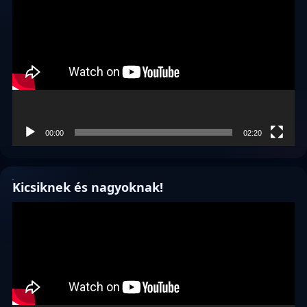
00:00
02:20
Kicsiknek és nagyoknak!
Videólejátszó