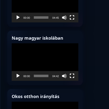
00:00
04:45
Nagy magyar iskolában
Videólejátszó
00:00
04:42
Okos otthon irányítás
Videólejátszó