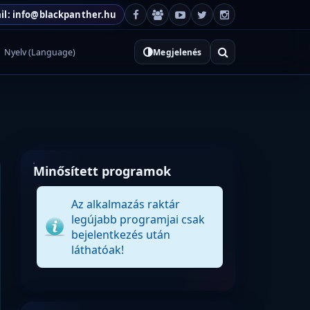
il: info@blackpanther.hu
Nyelv (Language)
Megjelenés
Minősített programok
Az alkalmazás raktár
legújabb programjai csak
bejelentkezés után
láthatóak!