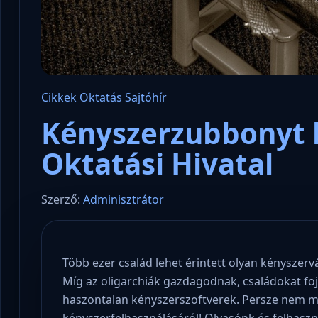
Cikkek
Oktatás
Sajtóhír
Kényszerzubbonyt h
Oktatási Hivatal
Szerző:
Adminisztrátor
Több ezer család lehet érintett olyan kényszerv
Míg az oligarchiák gazdagodnak, családokat fo
haszontalan kényszerszoftverek. Persze nem m
kényszerfelhasználásáról! Olvasónk és felhaszná