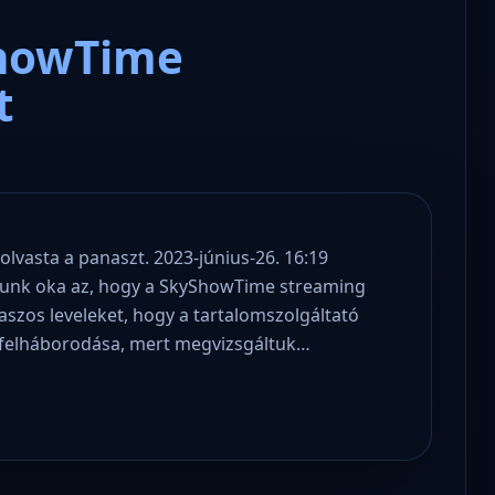
ShowTime
t
lolvasta a panaszt. 2023-június-26. 16:19
szunk oka az, hogy a SkyShowTime streaming
aszos leveleket, hogy a tartalomszolgáltató
k felháborodása, mert megvizsgáltuk…