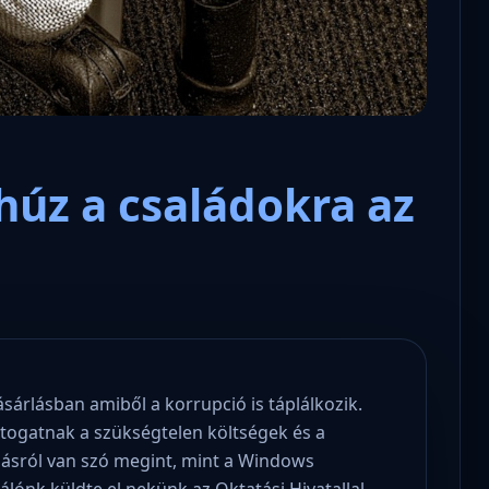
úz a családokra az
ásárlásban amiből a korrupció is táplálkozik.
jtogatnak a szükségtelen költségek és a
ásról van szó megint, mint a Windows
lónk küldte el nekünk az Oktatási Hivatallal