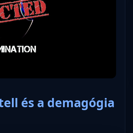
Microsoft odaadta a kulcsokat a
hatóságoknak, hogy visszafejth
az adatokat.
tell és a demagógia