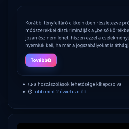
Korábbi tényfeltáró cikkeinkben részletezve pr
módszerekkel diszkriminálják a „belső köreikb
józan ész nem lehet, hiszen ezzel a cselekményü
nyerniük kell, ha már a jogszabályokat is áthágj
Tovább
a hozzászólások lehetősége kikapcsolva
több mint 2 évvel ezelőtt