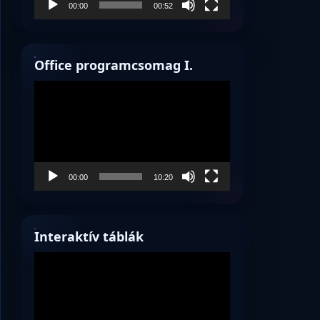
00:00
00:52
Office programcsomag I.
Videólejátszó
00:00
10:20
Interaktív táblák
Videólejátszó