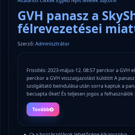
Általános
Cikkek
Egyéb
Nyílt levelek
Sajtóhír
GVH panasz a Sky
félrevezetései miat
Szerző:
Adminisztrátor
Frissítés: 2023-május-12. 08:57 perckor a GVH e
perckor a GVH visszaigazolást küldött A pana
szolgáltató beindulása után sorra kaptuk a pan
becsapta őket! És teljesen jogos a felhasználó
Tovább
a hozzászólások lehetősége kikapcsolva