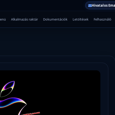
Hivatalos Ema
enü
Alkalmazás raktár
Dokumentációk
Letöltések
Felhasználó