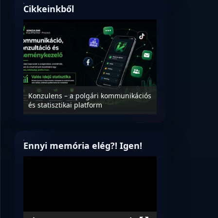
Cikkeinkből
Nyílt levél Tanác
essék
Konzulens – a polgári kommunikációs
úrnak, az oktatá
és statisztikai platform
jövőjéről!
Ennyi memória elég?! Igen!
Videólejátszó