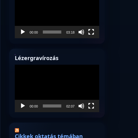
00:00
03:18
Lézergravírozás
Videólejátszó
00:00
02:07
Cikkek oktatás témában