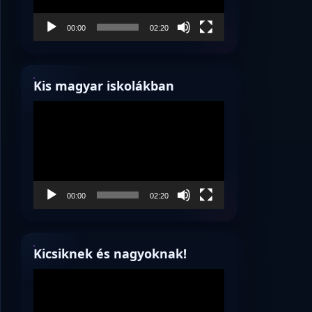
00:00
02:20
Kis magyar iskolákban
Videólejátszó
00:00
02:20
Kicsiknek és nagyoknak!
Videólejátszó