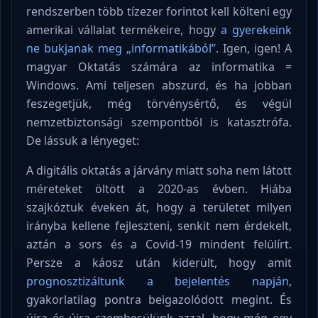
rendszerben több tízezer forintot kell költeni egy
amerikai vállalat termékeire, hogy
a gyerekeink
ne bukjanak meg „informatikából”
. Igen, igen! A
magyar Oktatás számára az informatika =
Windows. Ami teljesen abszurd, és ha jobban
feszegetjük, még törvénysértő, és végül
nemzetbiztonsági szempontból is katasztrófa.
De lássuk a lényeget:
A digitális oktatás a járvány miatt soha nem látott
méreteket öltött a 2020-as évben. Hiába
szajkóztuk éveken át, hogy a területet milyen
irányba kellene fejleszteni, senkit nem érdekelt,
aztán a sors és a Covid-19 mindent felülírt.
Persze a káosz után kiderült, hogy amit
prognosztizáltunk a bejelentés napján
,
gyakorlatilag pontra beigazolódott megint. És
újra és újra szembesülünk azzal, hogy még egy