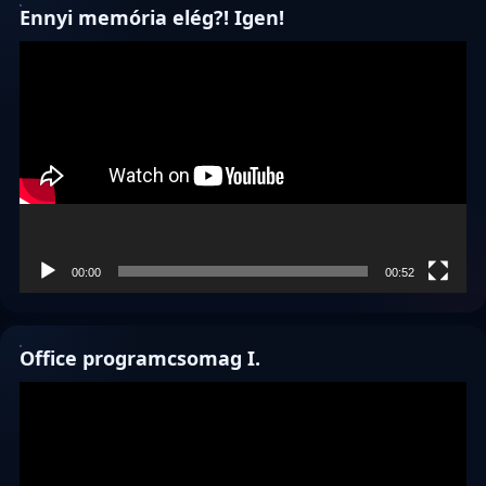
Ennyi memória elég?! Igen!
Videólejátszó
00:00
00:52
Office programcsomag I.
Videólejátszó