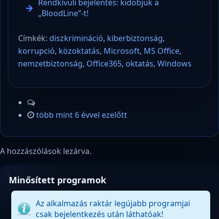
Rendkívüli bejelentés: kidobjuk a
„BloodLine”-t!
Címkék:
diszkrimináció
,
kiberbiztonság
,
korrupció
,
közoktatás
,
Microsoft
,
MS Office
,
nemzetbiztonság
,
Office365
,
oktatás
,
Windows
több mint 6 évvel ezelőtt
A hozzászólások lezárva.
Minősített programok
Az alkalmazás raktár legújabb programjai
csak bejelentkezés után láthatóak!