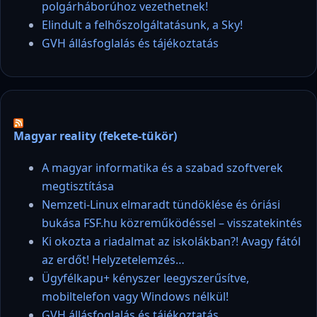
polgárháborúhoz vezethetnek!
Elindult a felhőszolgáltatásunk, a Sky!
GVH állásfoglalás és tájékoztatás
Magyar reality (fekete-tükör)
A magyar informatika és a szabad szoftverek
megtisztítása
Nemzeti-Linux elmaradt tündöklése és óriási
bukása FSF.hu közreműködéssel – visszatekintés
Ki okozta a riadalmat az iskolákban?! Avagy fától
az erdőt! Helyzetelemzés…
Ügyfélkapu+ kényszer leegyszerűsítve,
mobiltelefon vagy Windows nélkül!
GVH állásfoglalás és tájékoztatás