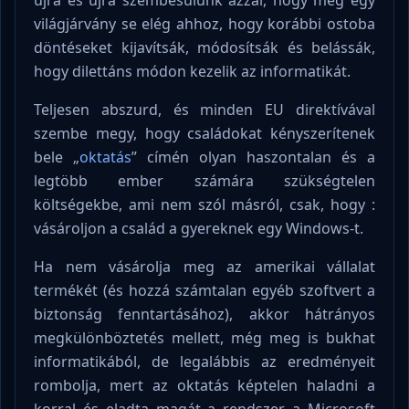
világjárvány se elég ahhoz, hogy korábbi ostoba
döntéseket kijavítsák, módosítsák és belássák,
hogy dilettáns módon kezelik az informatikát.
Teljesen abszurd, és minden EU direktívával
szembe megy, hogy családokat kényszerítenek
bele „
oktatás
” címén olyan haszontalan és a
legtöbb ember számára szükségtelen
költségekbe, ami nem szól másról, csak, hogy :
vásároljon a család a gyereknek egy Windows-t.
Ha nem vásárolja meg az amerikai vállalat
termékét (és hozzá számtalan egyéb szoftvert a
biztonság fenntartásához), akkor hátrányos
megkülönböztetés mellett, még meg is bukhat
informatikából, de legalábbis az eredményeit
rombolja, mert az oktatás képtelen haladni a
korral és eladta magát a rendszer a Microsoft