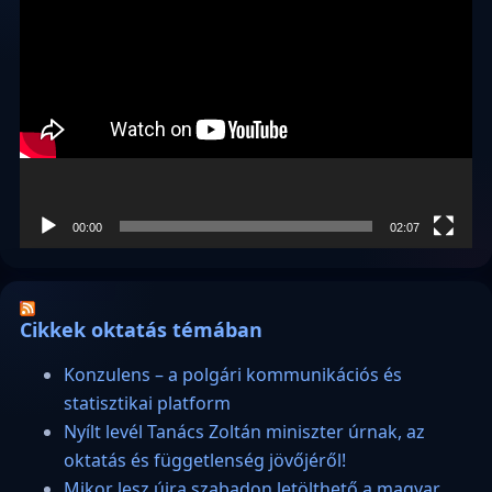
Videólejátszó
00:00
02:07
Cikkek oktatás témában
Konzulens – a polgári kommunikációs és
statisztikai platform
Nyílt levél Tanács Zoltán miniszter úrnak, az
oktatás és függetlenség jövőjéről!
Mikor lesz újra szabadon letölthető a magyar