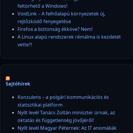
feltörhető a Windows!
VoidLink – A felhőalapú környezetek új,
rejtőzködő fenyegetése
Firefox a biztonság ékköve? Nem!
A Linux alapú rendszerek rémálma is kezdetét
vette?!
Sajtóhírek
Konzulens – a polgári kommunikációs és
statisztikai platform
Nyílt levél Tanács Zoltán miniszter úrnak, az
oktatás és függetlenség jövőjéről!
Nyílt levél Magyar Péternek: Az IT anomáliák