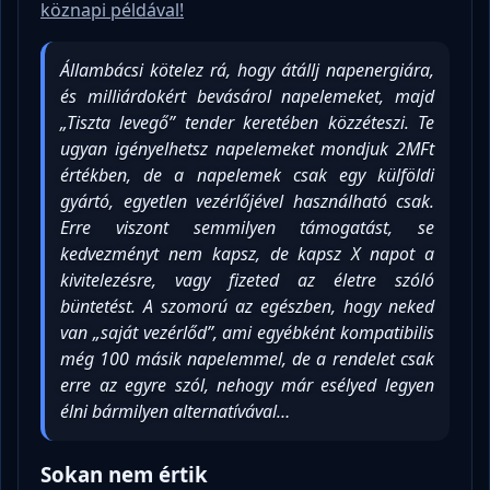
köznapi példával!
Állambácsi kötelez rá, hogy átállj napenergiára,
és milliárdokért bevásárol napelemeket, majd
„Tiszta levegő” tender keretében közzéteszi. Te
ugyan igényelhetsz napelemeket mondjuk 2MFt
értékben, de a napelemek csak egy külföldi
gyártó, egyetlen vezérlőjével használható csak.
Erre viszont semmilyen támogatást, se
kedvezményt nem kapsz, de kapsz X napot a
kivitelezésre, vagy fizeted az életre szóló
büntetést. A szomorú az egészben, hogy neked
van „saját vezérlőd”, ami egyébként kompatibilis
még 100 másik napelemmel, de a rendelet csak
erre az egyre szól, nehogy már esélyed legyen
élni bármilyen alternatívával…
Sokan nem értik