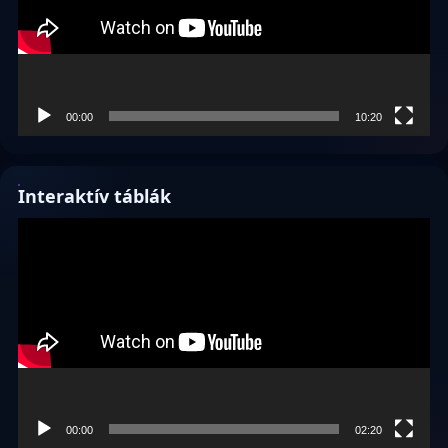
00:00
10:20
Interaktív táblák
Videólejátszó
00:00
02:20