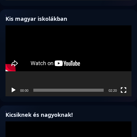
Kis magyar iskolákban
Videólejátszó
00:00
02:20
Kicsiknek és nagyoknak!
Videólejátszó