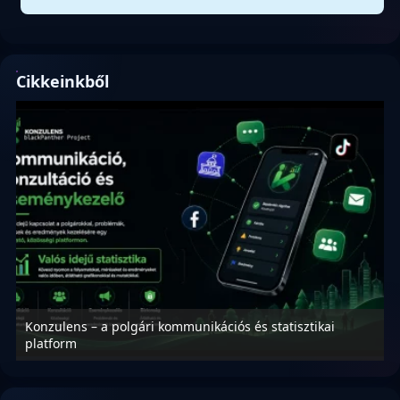
Cikkeinkből
Konzulens – a polgári kommunikációs és statisztikai
N
platform
f