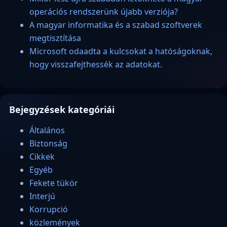
operációs rendszerünk újabb verziója?
A magyar informatika és a szabad szoftverek
megtisztítása
Microsoft odaadta a kulcsokat a hatóságoknak,
hogy visszafejthessék az adatokat.
Bejegyzések kategóriái
Általános
Biztonság
Cikkek
Egyéb
Fekete tükör
Interjú
Korrupció
közlemények