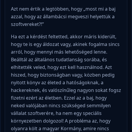
Azt nem értik a legtöbben, hogy „most mi a baj
azzal, hogy az állambácsi megveszi helyettük a
szoftvereket?!”
Ha ezt a kérdést feltetted, akkor máris kiderült,
hogy te is egy áldozat vagy, akinek fogalma sincs
arról, hogy mennyi más lehetőséged lenne.
Beálltál az általános tudatlanság sorába, és
elhitették veled, hogy ezt kell használnod. Azt
hiszed, hogy biztonságban vagy, közben pedig
nyitott könyv az életed a hatóságoknak, a
hackereknek, és valószínűleg nagyon sokat fogsz
fizetni ezért az életben. Ezzel az a baj, hogy
neked valójában nincs szükséged semmilyen
vállalat szoftverére, ha nem egy speciális
környezetben dolgozol! A probléma az, hogy
olyanra költ a magyar Kormány, amire nincs