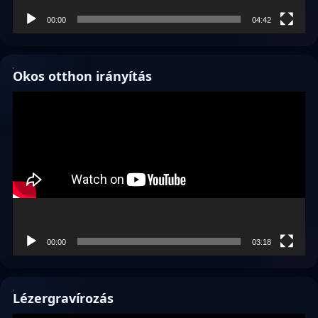
00:00
04:42
Okos otthon irányítás
Videólejátszó
00:00
03:18
Lézergravírozás