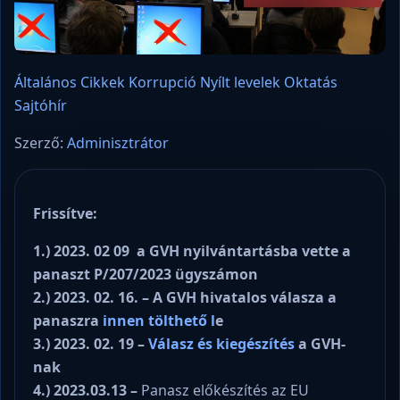
Általános
Cikkek
Korrupció
Nyílt levelek
Oktatás
Sajtóhír
Szerző:
Adminisztrátor
Frissítve:
1.) 2023. 02 09 a GVH nyilvántartásba vette a
panaszt P/207/2023 ügyszámon
2.) 2023. 02. 16. – A GVH hivatalos válasza a
panaszra
innen tölthető l
e
3.) 2023. 02. 19 –
Válasz és kiegészítés
a GVH-
nak
4.) 2023.03.13 –
Panasz előkészítés az EU