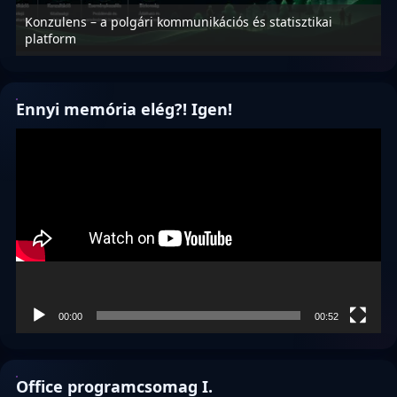
lens – a polgári kommunikációs és statisztikai
Nyílt levél
orm
függetlensé
Ennyi memória elég?! Igen!
Videólejátszó
00:00
00:52
Office programcsomag I.