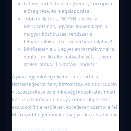
Látens kartell-tevékenységek, korrupció
elősegítése, és megalapozása.
Több milliárdos INGYEN bevétel a
Microsoft-nak, ugyanis ingyen képzi a
magyar közoktatási rendszer a
felhasználókat a termékei használatára!
Minőségen aluli, egyetlen termékvonalra
épülő – millió alternatíva helyett – , nem
széles látókörű oktatási rendszer!
A piaci egyenlőség elvének fenntartása,
tisztességes verseny biztosítása, és a korrupció
visszaszorítása és a minőségi közoktatás miatt,
kérjük a Hatóságot, hogy azonnali lépéseket
eszközöljön a területen, és teljesen számolja fel
Microsoft hegemóniát a magyar közoktatásban.
Javasolt lépések