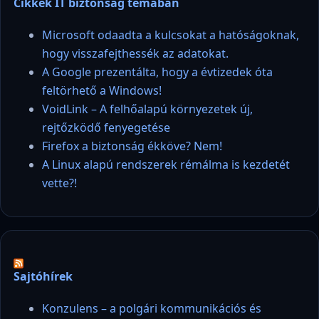
Cikkek IT biztonság témában
Microsoft odaadta a kulcsokat a hatóságoknak,
hogy visszafejthessék az adatokat.
A Google prezentálta, hogy a évtizedek óta
feltörhető a Windows!
VoidLink – A felhőalapú környezetek új,
rejtőzködő fenyegetése
Firefox a biztonság ékköve? Nem!
A Linux alapú rendszerek rémálma is kezdetét
vette?!
Sajtóhírek
Konzulens – a polgári kommunikációs és