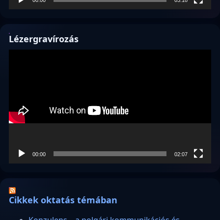
Lézergravírozás
Videólejátszó
00:00
02:07
Cikkek oktatás témában
Konzulens – a polgári kommunikációs és