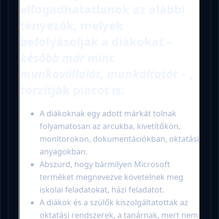
elfogadhatatlanok az alábbi
tényezők, melyek
befolyásolják a diákokat
–
később már mint
munkavállalót, munkáltatót –
,
torzítják piacot is:
A diákoknak egy adott márkát tolnak
folyamatosan az arcukba, kivetítőkön,
monitorokon, dokumentációkban, oktatási
anyagokban.
Abszurd, hogy bármilyen Microsoft
terméket megnevezve követelnek meg
iskolai feladatokat, házi feladatot.
A diákok és a szülők kiszolgáltatottak az
oktatási rendszerek, a tanárnak, mert nem