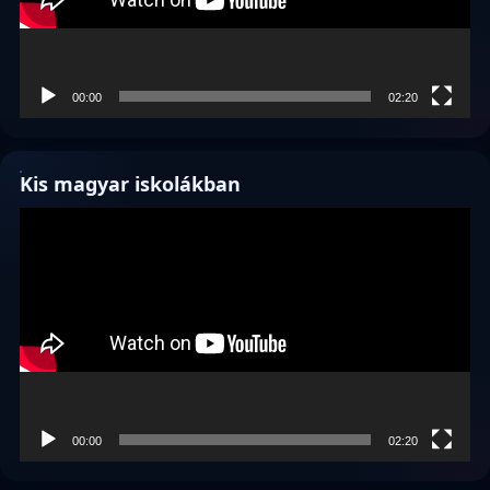
00:00
02:20
Kis magyar iskolákban
Videólejátszó
00:00
02:20