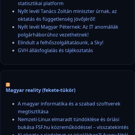
statisztikai platform
Nyílt levél Tanács Zoltán miniszter úrnak, az
oktatás és függetlenség jövőjéről!
Nyílt levél Magyar Péternek: Az IT anomáliák
polgárháborúhoz vezethetnek!
Elindult a felhőszolgáltatásunk, a Sky!
GVH állásfoglalás és tájékoztatás
Magyar reality (fekete-tükör)
A magyar informatika és a szabad szoftverek
megtisztítása
Nemzeti-Linux elmaradt tündöklése és óriási
bukása FSF.hu közreműködéssel – visszatekintés
Ki okozta a riadalmat az iskolákban?! Avagy fától