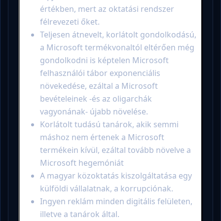
értékben, mert az oktatási rendszer
félrevezeti őket.
Teljesen átnevelt, korlátolt gondolkodású,
a Microsoft termékvonaltól eltérően még
gondolkodni is képtelen Microsoft
felhasználói tábor exponenciális
növekedése, ezáltal a Microsoft
bevételeinek -és az oligarchák
vagyonának- újabb növelése.
Korlátolt tudású tanárok, akik semmi
máshoz nem értenek a Microsoft
termékein kívül, ezáltal tovább növelve a
Microsoft hegemóniát
A magyar közoktatás kiszolgáltatása egy
külföldi vállalatnak, a korrupciónak.
Ingyen reklám minden digitális felületen,
illetve a tanárok által.