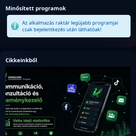
Minősített programok
Az alkalmazás raktár legújabb programjai
csak bejelentkezés után láthatóak!
Cikkeinkből