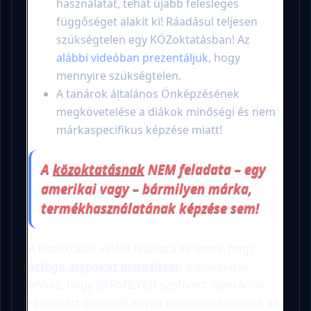
használatát, tehát újabb felesleges
függőséget alakít ki! Ráadásul teljesen
szükségtelen egy KÖZoktatásban! Az
alábbi videóban prezentáljuk
, hogy
mennyire szükségtelen.
A tanárok általános Önképzésének
megkövetelése a diákok minőségi és nem
márkaspecifikus képzése miatt!
A
közoktatásnak
NEM feladata – egy
amerikai vagy – bármilyen márka,
termékhasználatának képzése sem!
A közoktatás valódi feladata az lenne, hogy
átfogó alapokat biztosítson
a diákoknak
ahhoz, hogy BÁRMILYEN szoftvert, operációs
rendszert gördülékenyen használni tudjanak az