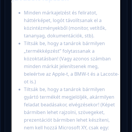
Minden márkajelzést és feliratot,
háttérképet, logót távolítsanak el a
közintézményekből (monitor, vetítők,
tananyag, dokumentációk, stb).
Tiltsák be, hogy a tanárok bármilyen
„termékképzést” folytassanak a
közoktatásban! (Vagy azonos számban
minden márkát jelenítsenek meg,
beleértve az Apple-t, a BMW-t és a Lacoste-
ot is.)
Tiltsák be, hogy a tanárok bármilyen
gyártó termékét megjelöljék, akármilyen
feladat beadásakor, elvégzésekor! (Képet
bármiben lehet rajzolni, szövegeket,
prezentációt bármiben lehet készíteni,
nem kell hozzá Microsoft XY, csak egy: