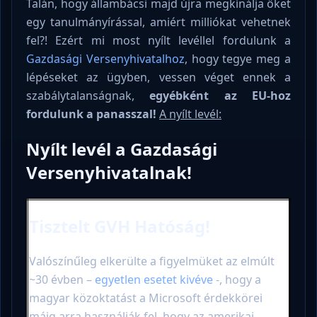
Talán, hogy állambácsi majd újra megkínálja őket
egy tanulmányírással, amiért milliókat vehetnek
fel?! Ezért mi most nyílt levéllel fordulunk a
Gazdasági Versenyhivatalhoz
, hogy tegye meg a
lépéseket az ügyben, vessen véget ennek a
szabálytalanságnak,
egyébként az EU-hoz
fordulunk a panasszal!
A nyílt levél:
Nyílt levél a Gazdasági
Versenyhivatalnak!
Tisztelt GVH Hatóság!
Valószínűleg elkerülte a figyelmüket az elmúlt
~30 évben –
egyetlen esetet kivéve
-, hogy a
magyar közoktatást a Microsoft érdekkörei
máig arra használják fel, hogy az amerikai