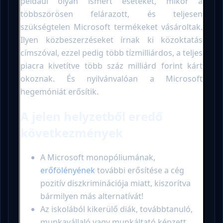
például olyan ismert eseteket, mikor a
többszörösen felárazott, és teljesen
szükségtelen Microsoft termékeket vásároltak.
Ilyen közbeszerzéseket írnak ki közoktatás
címszóval, ezzel pedig több tízmilliárdos, a teljes
piacra kivetítve több száz milliárd forint kárt
okoznak. És nyilvánvalóan a Microsoft
hegemóniát erősítik.
A jelen helyzetből eredő
következmények
A Microsoft monopóliumának,
erőfölényének
további erősítése a cég
pozitív diszkriminációja miatt, kiszorítva
bármilyen más alternatívát!
Az iskolából kikerülő diák, továbbtanuló,
munkavállaló vagy munkáltató képzett