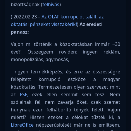
bizottságnak (
felhívás
)
( 2022.02.23 –
Az OLAF korrupciót talált, az
oktatási pénzeket visszakérik!
)
Az eredeti
panasz:
Vajon mi történik a közoktatásban immár ~30
éve?! Összegzem röviden: ingyen reklám,
monopolizálás, agymosás,
ingyen termékképzés, és erre az összességre
felépített korrupció eszköze a magyar
közoktatás. Természetesen olyan szervezet mint
az
FSF,
ezek ellen semmit sem tesz. Nem
szólalnak fel, nem zavarja őket, csak szemet
hunynak ezen felháborító tények felett. Vajon
miért!? Hiszen ezeket a célokat tűzték ki, a
LibreOfice
népszerűsítését már ne is említsem.