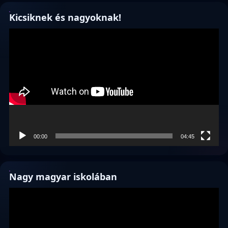
Kicsiknek és nagyoknak!
Videólejátszó
00:00
04:45
Nagy magyar iskolában
Videólejátszó