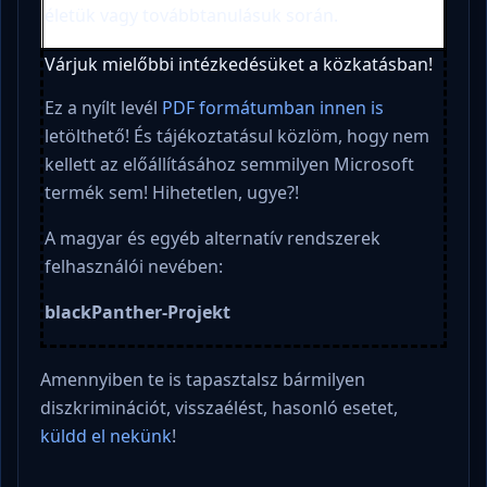
életük vagy továbbtanulásuk során.
Várjuk mielőbbi intézkedésüket a közkatásban!
Ez a nyílt levél
PDF formátumban
innen is
letölthető! És tájékoztatásul közlöm, hogy nem
kellett az előállításához semmilyen Microsoft
termék sem! Hihetetlen, ugye?!
A magyar és egyéb alternatív rendszerek
felhasználói nevében:
blackPanther-Projekt
Amennyiben te is tapasztalsz bármilyen
diszkriminációt, visszaélést, hasonló esetet,
küldd el nekünk
!