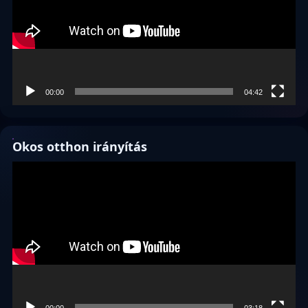
00:00
04:42
Okos otthon irányítás
Videólejátszó
00:00
03:18