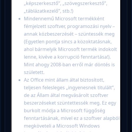
„képszerkesztő”, „szövegszerkesztő”,
„táblázatkezelő”, stb.!)
Mindennemű Microsoft termékként
fémjelzett szoftver, programozási nyelv –
annak közbeszerzését – szüntessék meg
(Egyetlen pontja sincs a közoktatásnak,
ahol bármelyik Microsoft termék indokolt
lenne, kivéve a korrupció fenntartása!).
Mint ahogy 2008-ban erről már döntés is
született.
Az Office mint állam által biztosított,
teljesen felesleges „ingyenesnek titulált”,
de az Állam által megvásárolt szoftver
beszerzéseket szüntettessék meg. Ez egy
burkolt módja a Microsoft függőség
fenntartásának, mivel ez a szoftver alapból
megköveteli a Microsoft Windows