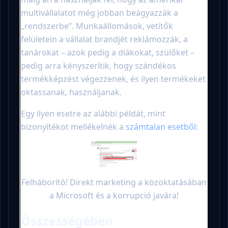
multivállalatot még jobban beágyazzák a
„rendszerbe”. Munkaállomások, vetítők
felületein a vállalat brandjét reklámozzák, a
tanárokat – azok pedig a diákokat, szülőket –
pedig arra kényszerítik, hogy szándékos
termékképzést végezzenek, és ilyen termékeket
oktassanak, használjanak.
Egy ilyen esetre az alábbi példát, mint
bizonyítékot mellékelnék a
számtalan esetből
:
Felháborító! Direkt marketing a közoktatásában
a Microsoft és a korrupció javára!
Összességében