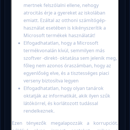
mertnek felszólalni ellene, nehogy
atrocitás érje a gyereket az iskolában
emiatt. Ezáltal az otthoni számítógép-
használat esetében is kikényszerítik a
Microsoft termékek használatát!
Elfogadhatatlan, hogy a Microsoft
termékvonalán kívül, semmilyen más
szoftver -direkt- oktatása sem jelenik meg,
főleg nem azonos óraszámban, hogy az
egyenlőség elve, és a tisztességes piaci
verseny biztosítva legyen
Elfogadhatatlan, hogy olyan tanárok
oktatják az informatikát, akik ilyen szűk
látókörrel, és korlátozott tudással
rendelkeznek.
Ezen tényezők megalapozzák a korrupciót,