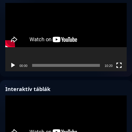
Videólejátszó
00:00
10:20
Interaktív táblák
Videólejátszó