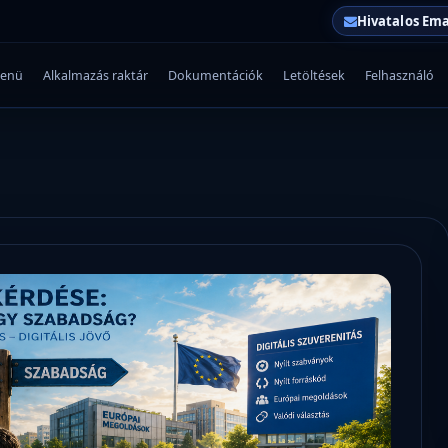
Hivatalos Ema
enü
Alkalmazás raktár
Dokumentációk
Letöltések
Felhasználó