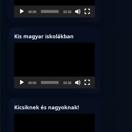
00:00
02:20
Kis magyar iskolákban
Videólejátszó
00:00
02:20
Kicsiknek és nagyoknak!
Videólejátszó