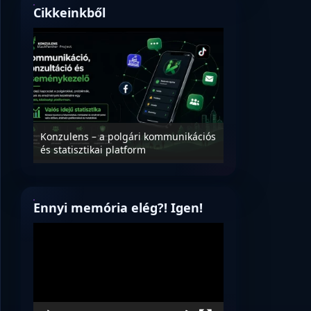
Cikkeinkből
Nyílt levél Tanác
essék
Konzulens – a polgári kommunikációs
úrnak, az oktatá
és statisztikai platform
jövőjéről!
Ennyi memória elég?! Igen!
Videólejátszó