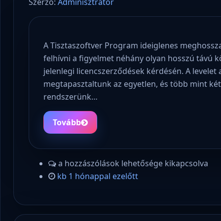
Szerző:
Adminisztrátor
A Tisztaszoftver Program ideiglenes meghossz
felhívni a figyelmet néhány olyan hosszú távú
jelenlegi licencszerződések kérdésén. A levelet
megtapasztaltunk az egyetlen, és több mint két
rendszerünk…
Tovább
a hozzászólások lehetősége kikapcsolva
kb 1 hónappal ezelőtt