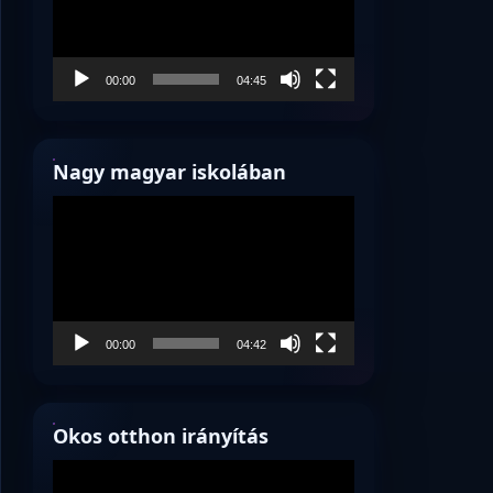
00:00
04:45
Nagy magyar iskolában
Videólejátszó
00:00
04:42
Okos otthon irányítás
Videólejátszó