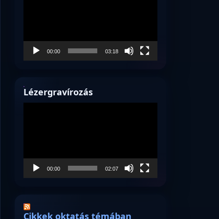
00:00
03:18
Lézergravírozás
Videólejátszó
00:00
02:07
Cikkek oktatás témában