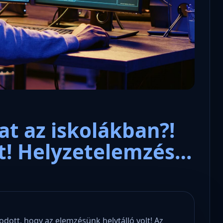
at az iskolákban?!
őt! Helyzetelemzés…
odott, hogy az elemzésünk helytálló volt! Az