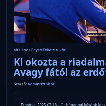
Általános
Egyéb
Fekete tükör
Ki okozta a riadalm
Avagy fától az erd
Szerző:
Adminisztrátor
Frissítve! 2025-07-18 – Öt hónappal később igaz