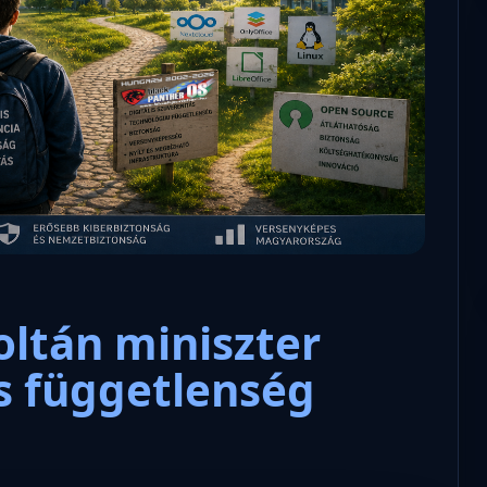
Microsoft odaadta a kulcsokat a
hatóságoknak, hogy visszafejth
az adatokat.
Zoltán miniszter
és függetlenség