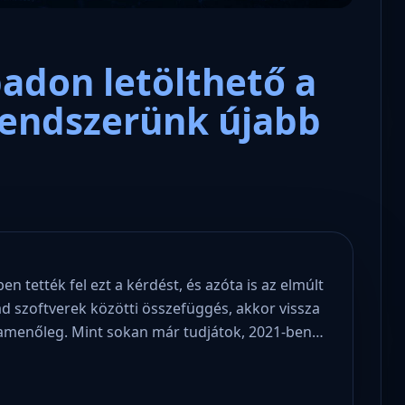
badon letölthető a
rendszerünk újabb
n tették fel ezt a kérdést, és azóta is az elmúlt
ad szoftverek közötti összefüggés, akkor vissza
szamenőleg. Mint sokan már tudjátok, 2021-ben…