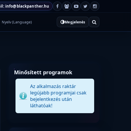
il: info@blackpanther.hu
Nyelv (Language)
Megjelenés
Minősített programok
Az alkalmazás raktár
legújabb programjai csak
bejelentkezés után
láthatóak!