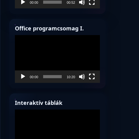
00:00
00:52
Office programcsomag I.
Videólejátszó
00:00
10:20
Interaktív táblák
Videólejátszó