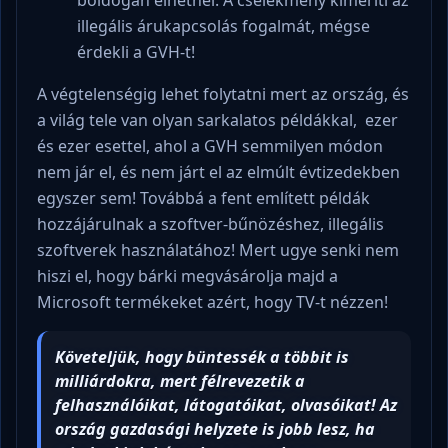
illegális árukapcsolás fogalmát, mégse
érdekli a GVH-t!
A végtelenségig lehet folytatni mert az ország, és
a világ tele van olyan sarkalatos példákkal, ezer
és ezer esettel, ahol a GVH semmilyen módon
nem jár el, és nem járt el az elmúlt évtizedekben
egyszer sem! Továbbá a fent említett példák
hozzájárulnak a szoftver-bűnözéshez, illegális
szoftverek használatához! Mert ugye senki nem
hiszi el, hogy bárki megvásárolja majd a
Microsoft termékeket azért, hogy TV-t nézzen!
Követeljük, hogy büntessék a többit is
milliárdokra, mert félrevezetik a
felhasználóikat, látogatóikat, olvasóikat! Az
ország gazdasági helyzete is jobb lesz, ha