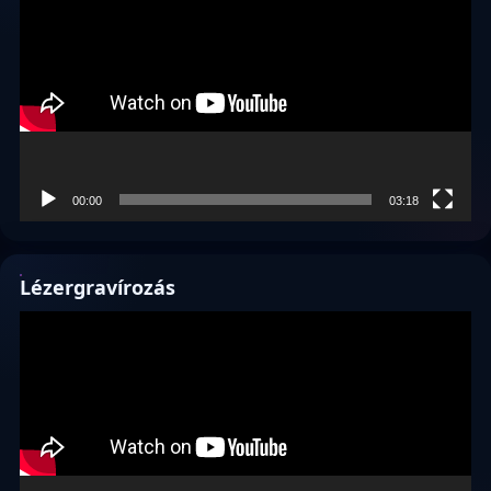
00:00
03:18
Lézergravírozás
Videólejátszó