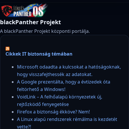
blackPanther Projekt
A blackPanther Projekt központi portálja.
Cikkek IT biztonság témában
Microsoft odaadta a kulcsokat a hatóságoknak,
hogy visszafejthessék az adatokat.
A Google prezentálta, hogy a évtizedek óta
feltörhető a Windows!
VoidLink – A felhőalapú környezetek új,
rejtőzködő fenyegetése
Firefox a biztonság ékköve? Nem!
A Linux alapú rendszerek rémálma is kezdetét
vette?!