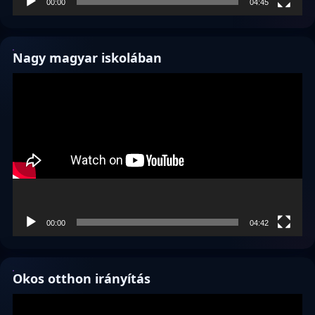
00:00
04:45
Nagy magyar iskolában
Videólejátszó
00:00
04:42
Okos otthon irányítás
Videólejátszó