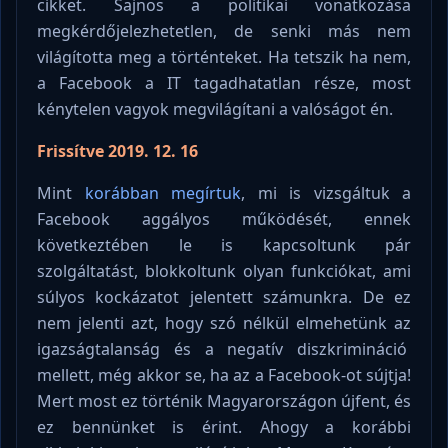
cikket. Sajnos a politikai vonatkozása
megkérdőjelezhetetlen, de senki más nem
világította meg a történteket. Ha tetszik ha nem,
a Facebook a IT tagadhatatlan része, most
kénytelen vagyok megvilágítani a valóságot én.
Frissítve 2019. 12. 16
Mint
korábban megírtuk
, mi is vizsgáltuk a
Facebook aggályos működését, ennek
következtében le is kapcsoltunk pár
szolgáltatást, blokkoltunk olyan funkciókat, ami
súlyos kockázatot jelentett számunkra. De ez
nem jelenti azt, hogy szó nélkül elmehetünk az
igazságtalanság és a negatív diszkrimináció
mellett, még akkor se, ha az a Facebook-ot sújtja!
Mert most ez történik Magyarországon újfent, és
ez bennünket is érint. Ahogy a korábbi