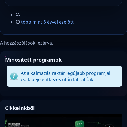
több mint 6 évvel ezelőtt
A hozzászólások lezárva.
Minősített programok
Az alkalmazás raktár legújabb programjai
csak bejelentkezés után láthatóak!
Cikkeinkből