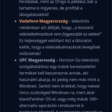
híroldalak, mint az Origo is például, bár a
tartalma is ingyenes, de profitál a
látogatásokból!
Vodafone Magyarország
– televíziós
reklámban azt állítják, hogy:
„a korszerű
videóalkalmazások nem fogyasztják az adatot”
Ez teljességgel valótlan! Azt a látszatot
keltik, hogy a videóalkalmazások levegővel
működnek!
UPC Magyaroszág
– Horizon Go televíziós
szolgáltatáshoz egy másik kereskedelmi
terméket kell beszereznie annak, aki
használni akarja, ez pedig nem más mint a
Windows. Senkit nem érdekel, hogy neked
nincs szükséged Windows-ra, mert akár
blackPanther OS-el, vagy még másik 100+
alternatív operációs rendszerrel is
boldogan élhetnél. A cselekmény kimeríti az