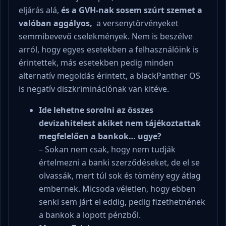
eljárás alá,
és a GVH-nak sosem szúrt szemet a
valóban aggályos,
a versenytörvényeket
semmibevevő cselekmények. Nem is beszélve
arról, hogy egyes esetekben a felhasználóink is
érintettek, más esetekben pedig minden
alternatív megoldás érintett, a blackPanther OS
is negatív diszkriminációnak van kitéve.
Ide lehetne sorolni az összes
devizahitelest akiket nem tájékoztattak
megfelelően a bankok… ugye?
– Sokan nem csak, hogy nem tudják
értelmezni a banki szerződéseket, de el se
olvassák, mert túl sok és tömény egy átlag
embernek. Micsoda véletlen, hogy ebben
senki sem járt el eddig, pedig fizethetnének
a bankok a lopott pénzből.