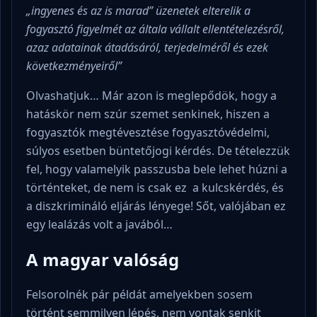
„ingyenes és az is marad” üzenetek elterelik a
fogyasztó figyelmét az általa vállalt ellentételezésről,
azaz adatainak átadásáról, terjedelméről és ezek
következményeiről”
Olvashatjuk… Már azon is meglepődök, hogy a
hatáskör nem szúr szemet senkinek, hiszen a
fogyasztók megtévesztése fogyasztóvédelmi,
súlyos esetben büntetőjogi kérdés. De tételezzük
fel, hogy valamelyik passzusba bele lehet húzni a
történteket, de nem is csak ez a kulcskérdés, és
a diszkrimináló eljárás lényege! Sőt, valójában ez
egy lealázás volt a javából…
A magyar valóság
Felsorolnék pár példát amelyekben sosem
történt semmilyen lépés, nem vontak senkit