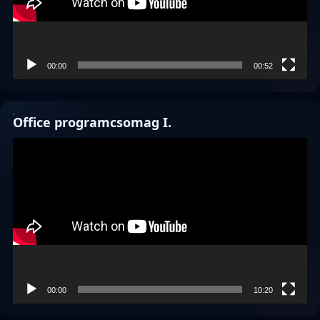
00:00
00:52
Office programcsomag I.
Videólejátszó
00:00
10:20