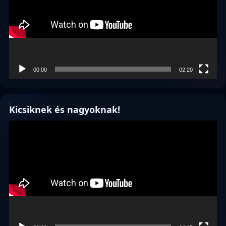
00:00
02:20
Kicsiknek és nagyoknak!
Videólejátszó