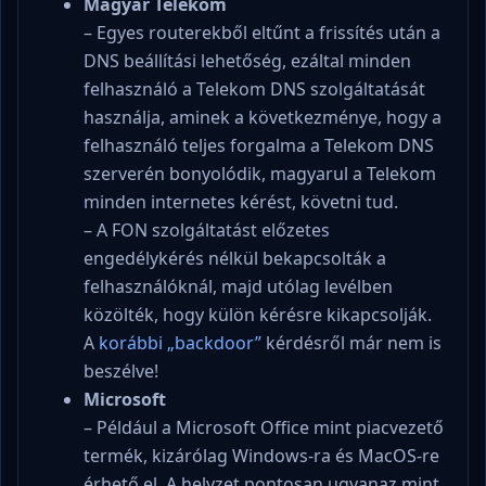
Magyar Telekom
– Egyes routerekből eltűnt a frissítés után a
DNS beállítási lehetőség, ezáltal minden
felhasználó a Telekom DNS szolgáltatását
használja, aminek a következménye, hogy a
felhasználó teljes forgalma a Telekom DNS
szerverén bonyolódik, magyarul a Telekom
minden internetes kérést, követni tud.
– A FON szolgáltatást előzetes
engedélykérés nélkül bekapcsolták a
felhasználóknál, majd utólag levélben
közölték, hogy külön kérésre kikapcsolják.
A
korábbi „backdoor”
kérdésről már nem is
beszélve!
Microsoft
– Például a Microsoft Office mint piacvezető
termék, kizárólag Windows-ra és MacOS-re
érhető el. A helyzet pontosan ugyanaz mint