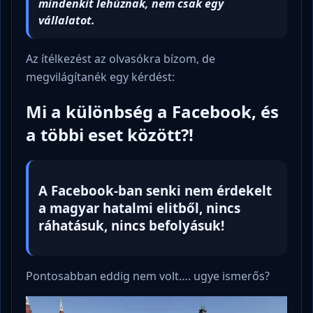
mindenkit lehúznak, nem csak egy
vállalatot.
Az ítélkezést az olvasókra bízom, de
megvilágítanék egy kérdést:
Mi a különbség a Facebook, és
a többi eset között?!
A Facebook-ban senki nem érdekelt
a magyar hatalmi elitből, nincs
ráhatásuk, nincs befolyásuk!
Pontosabban eddig nem volt…. ugye ismerős?