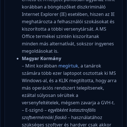
korábban a böngészőket diszkrimináló
Internet Explorer (IE) esetében, hiszen az IE
meghatározta a felhasználói szokásokat és
kiszorította a többi versenytársát. A MS
Office termékei szintén kiszorítanak
minden más alternatívát, sokszor ingyenes
megoldásokat is.
Magyar Kormány
– Mint korábban
megírtuk
, a tanárok
számára több ezer laptopot osztottak ki MS
Windows-al, és a KLIK megtiltotta, hogy arra
más operációs rendszert telepítsenek,
ezáltal súlyosan sérültek a
versenyfeltételek, mégsem zavarja a GVH-t.
– E-szignó
– egyébként katasztrofális
szoftvermérnöki fiaskó
– használatához
szükséges szoftver és hardver csak akkor