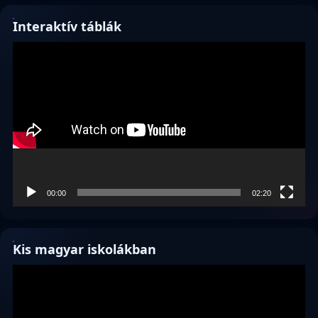
Interaktív táblák
Videólejátszó
00:00
02:20
Kis magyar iskolákban
Videólejátszó