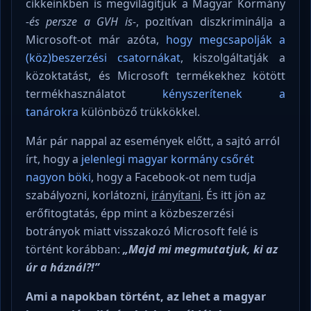
cikkeinkben is megvilágítjuk a Magyar Kormány
-és persze a GVH is-
, pozitívan diszkriminálja a
Microsoft-ot már azóta,
hogy megcsapolják a
(köz)beszerzési csatornákat
, kiszolgáltatják a
közoktatást, és Microsoft termékekhez kötött
termékhasználatot
kényszerítenek a
tanárokra
különböző trükkökkel.
Már pár nappal az események előtt, a sajtó arról
írt, hogy a
jelenlegi magyar kormány csőrét
nagyon böki
, hogy a Facebook-ot nem tudja
szabályozni, korlátozni,
irányítani
. És itt jön az
erőfitogtatás, épp mint a közbeszerzési
botrányok miatt visszakozó Microsoft felé is
történt korábban:
„Majd mi megmutatjuk, ki az
úr a háznál?!”
Ami a napokban történt, az lehet a magyar