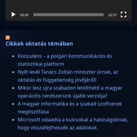
00:00
02:07
Cikkek oktatás témában
Konzulens – a polgári kommunikációs és
statisztikai platform
Nyílt levél Tanács Zoltán miniszter úrnak, az
oktatás és függetlenség jövőjéről!
Mikor lesz újra szabadon letölthető a magyar
operációs rendszerünk újabb verziója?
A magyar informatika és a szabad szoftverek
megtisztítása
Microsoft odaadta a kulcsokat a hatóságoknak,
hogy visszafejthessék az adatokat.