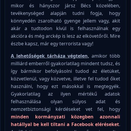
mikor és hányszor jársz Bécs közelében,
tevékenységed alapján tudni fogja, hogy
könnyedén zsarolható gyenge jellem vagy, akit
akár a tudtodon kívül is felhasználnak egy
akcióra és még arckép is lesz az elkövetőről. Mire
észbe kapsz, már egy terrorista vagy!
A lehetőségek tárháza végtelen,
amikor több
milliárd emberről gyakorlatilag mindent tudsz, és
így bármikor befolyásolni tudod az életüket,
közvetlenül, vagy közvetve, illetve fel tudod őket
használni, hogy ezt másokkal is megtegyék.
Gyakorlatilag az ilyen mértékű adatok
felhasználása olyan súlyos adat és
nemzetbiztonsági kérdéseket vet fel, hogy
minden kormányzati közegben azonnali
hatállyal be kell tiltani a Facebook eléréseket
.