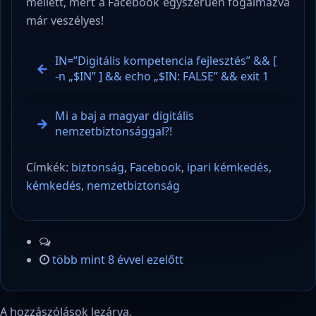
mellett, mert a Facebook egyszerűen fogalmazva
már veszélyes!
IN=”Digitális kompetencia fejlesztés” && [
-n „$IN” ] && echo „$IN: FALSE” && exit 1
Mi a baj a magyar digitális
nemzetbiztonsággal?!
Címkék:
biztonság
,
Facebook
,
ipari kémkedés
,
kémkedés
,
nemzetbiztonság
több mint 8 évvel ezelőtt
A hozzászólások lezárva.