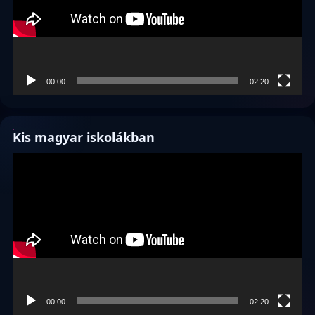
00:00
02:20
Kis magyar iskolákban
Videólejátszó
00:00
02:20