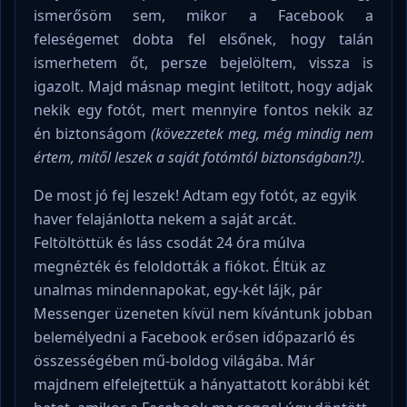
ismerősöm sem, mikor a Facebook a
feleségemet dobta fel elsőnek, hogy talán
ismerhetem őt, persze bejelöltem, vissza is
igazolt. Majd másnap megint letiltott, hogy adjak
nekik egy fotót, mert mennyire fontos nekik az
én biztonságom
(kövezzetek meg, még mindig nem
értem, mitől leszek a saját fotómtól biztonságban?!).
De most jó fej leszek! Adtam egy fotót, az egyik
haver felajánlotta nekem a saját arcát.
Feltöltöttük és láss csodát 24 óra múlva
megnézték és feloldották a fiókot. Éltük az
unalmas mindennapokat, egy-két lájk, pár
Messenger üzeneten kívül nem kívántunk jobban
belemélyedni a Facebook erősen időpazarló és
összességében mű-boldog világába. Már
majdnem elfelejtettük a hányattatott korábbi két