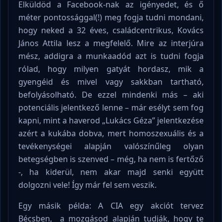
Elküldöd a Facebook-nak az igényedet, és ő
méter pontossággal(!) meg fogja tudni mondani,
hogy neked a 32 éves, családcentrikus, Kovács
János Attila lesz a megfelelő. Mire az interjúra
mész, addigra a munkaadód azt is tudni fogja
rólad, hogy milyen gatyát hordasz, mik a
gyengéid és mivel vagy sakkban tartható,
befolyásolható. De ezzel mindenki más – aki
potenciális jelentkező lenne – már esélyt sem fog
kapni, mint a haverod „Lukács Géza” jelentkezése
azért a kukába dobva, mert homoszexuális és a
tevékenységei alapján valószínűleg olyan
betegségben is szenved – még, ha nem is fertőző
-, ha kiderül, nem akar majd senki együtt
dolgozni vele! Így már fel sem veszik.
Egy másik példa: A CIA egy akciót tervez
Bécsben, a mozgásod alapján tudják, hogy te