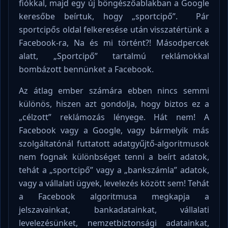
fiókkal, majd egy új böngészőablakban a Google
keresőbe beírtuk, hogy „sportcipő”. Pár
sportcipős oldal felkeresése után visszatértünk a
Facebook-ra, Na és mi történt?! Másodpercek
alatt, „Sportcipő” tartalmú reklámokkal
bombázott bennünket a Facebook.
Az átlag ember számára ebben nincs semmi
különös, hiszen azt gondolja, hogy biztos ez a
„célzott” reklámozás lényege. Hát nem! A
Facebook vagy a Google, vagy bármelyik más
szolgáltatónál futtatott adatgyűjtő-algoritmusok
nem fognak különbséget tenni a beírt adatok,
tehát a „sportcipő” vagy a „bankszámla” adatok,
vagy a vállalati ügyek, levelezés között sem! Tehát
a Facebook algoritmusa megkapja a
jelszavainkat, bankadatainkat, vállalati
levelezésünket, nemzetbiztonsági adatainkat,