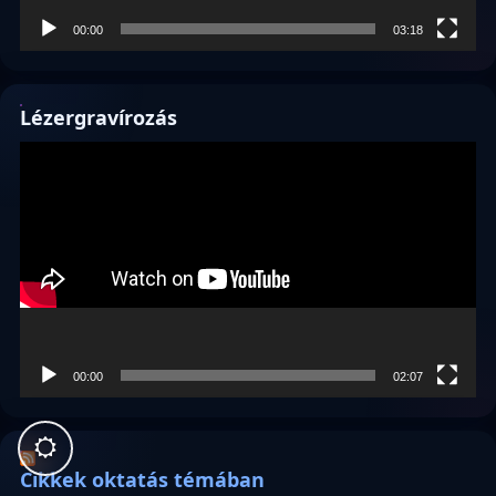
00:00
03:18
Lézergravírozás
Videólejátszó
00:00
02:07
Cikkek oktatás témában