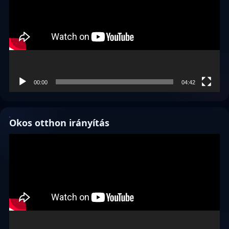
00:00
04:42
Okos otthon irányítás
Videólejátszó