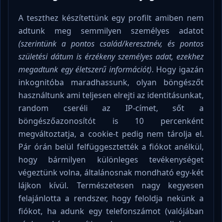
A teszthez készítettünk egy profilt amiben nem
adtunk meg semmilyen személyes adatot
(szerintünk a pontos család/keresztnév, és pontos
születési dátum is érzékeny személyes adat, ezekhez
megadtunk egy életszerű információt)
. Hogy igazán
inkognitóba maradhassunk, olyan böngészőt
használtunk ami teljesen elrejti az identitásunkat,
random cseréli az IP-címet, sőt a
böngészőazonosítót is 10 percenként
megváltoztatja, a cookie-t pedig nem tárolja el.
Pár órán belül felfüggesztették a fiókot anélkül,
hogy bármilyen különleges tevékenységet
végeztünk volna, általánosnak mondható egy-két
lájkon kívül. Természetesen nagy kegyesen
felajánlotta a rendszer, hogy feloldja nekünk a
fiókot, ha adunk egy telefonszámot (valójában