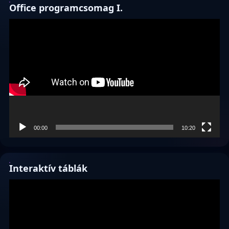
Office programcsomag I.
Videólejátszó
00:00
10:20
Interaktív táblák
Videólejátszó