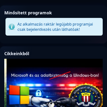
Minősített programok
Az alkalmazás raktár legújabb programjai
csak bejelentkezés után láthatóak!
Cikkeinkből