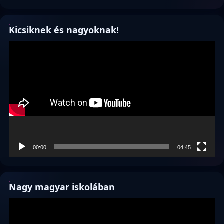
Kicsiknek és nagyoknak!
Videólejátszó
00:00
04:45
Nagy magyar iskolában
Videólejátszó