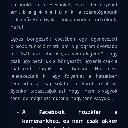
pornóoldalra keresésünket, és minden egyebet
amit
b e g é p e l ü n k
a számítógépünk
billentyűzetén. Gyakorlatilag mindent tud rólunk,
ha fut.
Egyes böngészők esetében egy úgynevezett
preload funkció miatt, ami a program gyorsabb
indítását teszi lehetővé, az sem elegendő, hogy
csak úgy bezárjuk a böngészőt, ugyanis csak a
főablakot zárjuk be ilyenkor. Ha nem
jelentkezünk ki, egy folyamat a háttérben
fenntartja a kapcsolatot a Facebook-al is.
Ilyenkor tapasztaljuk azt, hogy: „nem is vagyok
fenn, de mégis azt mutatja, hogy fenn vagyok…”
A Facebook hozzáfér a
kameránkhoz, és nem csak akkor