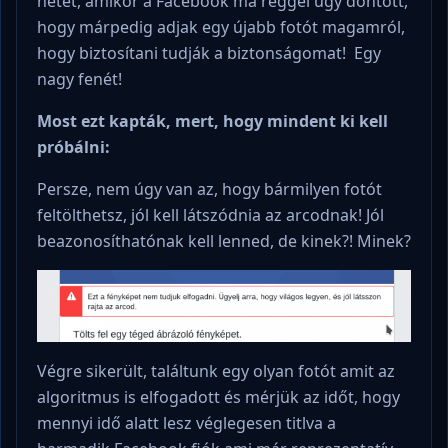
hetet, amikor a Facebook ma reggel úgy döntött,
hogy márpedig adjak egy újabb fotót magamról,
hogy biztosítani tudják a biztonságomat! Egy
nagy fenét!
Most ezt kapták, mert, hogy mindent ki kell
próbálni:
Persze, nem úgy van az, hogy bármilyen fotót
feltölthetsz, jól kell látszódnia az arcodnak! Jól
beazonosíthatónak kell lenned, de kinek?! Minek?
Végre sikerült, találtunk egy olyan fotót amit az
algoritmus is elfogadott és mérjük az időt, hogy
mennyi idő alatt lesz véglegesen titlva a