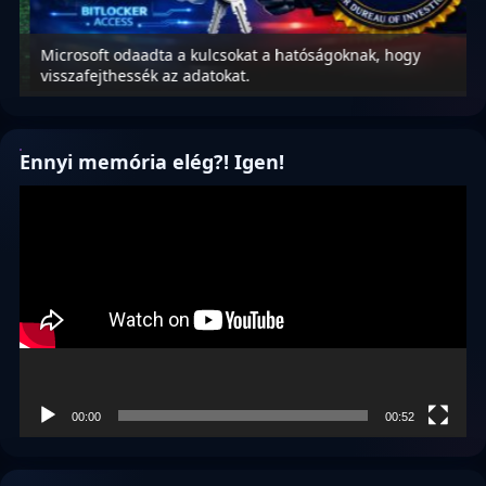
Microsoft odaadta a kulcsokat a hatóságoknak, hogy
K
visszafejthessék az adatokat.
p
Ennyi memória elég?! Igen!
Videólejátszó
00:00
00:52