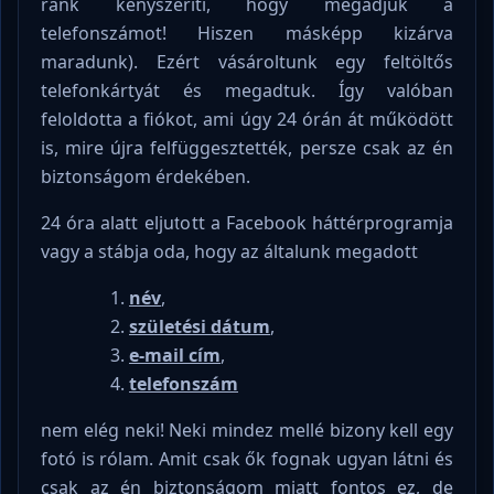
ránk kényszeríti, hogy megadjuk a
telefonszámot! Hiszen másképp kizárva
maradunk). Ezért vásároltunk egy feltöltős
telefonkártyát és megadtuk. Így valóban
feloldotta a fiókot, ami úgy 24 órán át működött
is, mire újra felfüggesztették, persze csak az én
biztonságom érdekében.
24 óra alatt eljutott a Facebook háttérprogramja
vagy a stábja oda, hogy az általunk megadott
név
,
születési dátum
,
e-mail cím
,
telefonszám
nem elég neki! Neki mindez mellé bizony kell egy
fotó is rólam. Amit csak ők fognak ugyan látni és
csak az én biztonságom miatt fontos ez, de