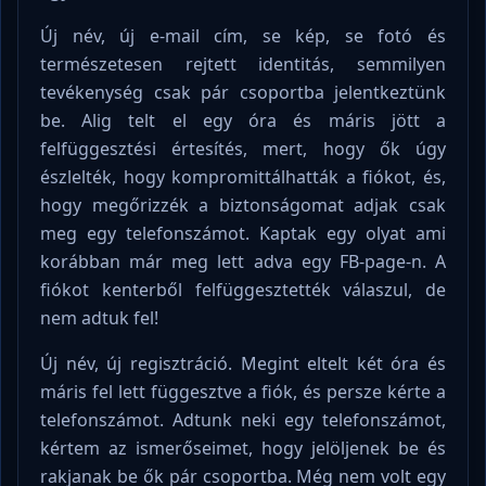
Új név, új e-mail cím, se kép, se fotó és
természetesen rejtett identitás, semmilyen
tevékenység csak pár csoportba jelentkeztünk
be. Alig telt el egy óra és máris jött a
felfüggesztési értesítés, mert, hogy ők úgy
észlelték, hogy kompromittálhatták a fiókot, és,
hogy megőrizzék a biztonságomat adjak csak
meg egy telefonszámot. Kaptak egy olyat ami
korábban már meg lett adva egy FB-page-n. A
fiókot kenterből felfüggesztették válaszul, de
nem adtuk fel!
Új név, új regisztráció. Megint eltelt két óra és
máris fel lett függesztve a fiók, és persze kérte a
telefonszámot. Adtunk neki egy telefonszámot,
kértem az ismerőseimet, hogy jelöljenek be és
rakjanak be ők pár csoportba. Még nem volt egy