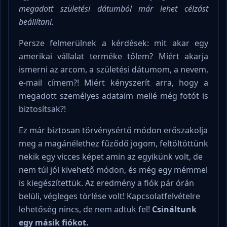
megadott születési dátumból már lehet célzást
beállítani.
Persze felmerülnek a kérdések: mit akar egy
amerikai vállalat terméke tőlem? Miért akarja
ismerni az arcom, a születési dátumom, a nevem,
e-mail címem?! Miért kényszerít arra, hogy a
megadott személyes adataim mellé még fotót is
biztosítsak?!
Ez már biztosan törvénysértő módon erőszakolja
meg a magánélethez fűződő jogom, feltöltöttünk
nekik egy vicces képet amin az egyikünk volt, de
nem túl jól kivehető módon, és még egy mémmel
is kiegészítettük. Az eredmény a fiók pár órán
belüli, végleges törlése volt! Kapcsolatfelvételre
lehetőség nincs, de nem adtuk fel!
Csináltunk
egy másik fiókot.