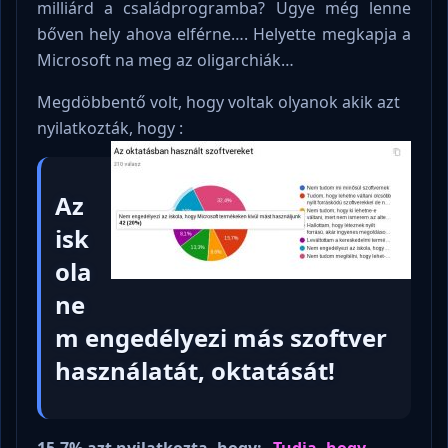
milliárd a családprogramba? Ugye még lenne
bőven hely ahova elférne…. Helyette megkapja a
Microsoft na meg az oligarchiák…
Megdöbbentő volt, hogy voltak olyanok akik azt
nyilatkozták, hogy :
Az
isk
ola
ne
m engedélyezi más szoftver
használatát, oktatását!
15.7% azt nyilatkozta, hogy:
„Tudja, hogy