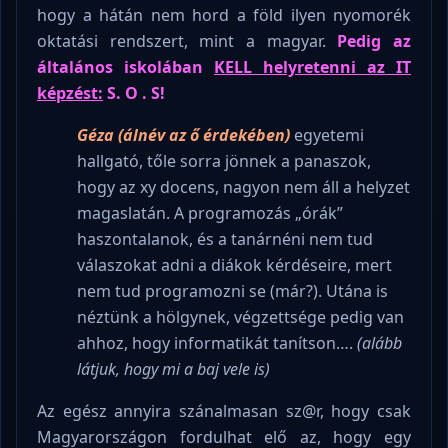
hogy a hátán nem hord a föld ilyen nyomorék
oktatási rendszert, mint a magyar.
Pedig az
általános
iskolában
KELL helyretenni az IT
képzést:
S. O . S!
Géza (álnév az ő érdekében)
egyetemi
hallgató, tőle sorra jönnek a panaszok,
hogy az xy docens, nagyon nem áll a helyzet
magaslatán. A programozás „órák”
haszontalanok, és a tanárnéni nem tud
válaszokat adni a diákok kérdéseire, mert
nem tud programozni se (már?). Utána is
néztünk a hölgynek, végzettsége pedig van
ahhoz, hogy informatikát tanítson….
(alább
látjuk, hogy mi a baj vele is)
Az egész annyira szánalmasan sz@r, hogy csak
Magyarországon fordulhat elő az, hogy egy