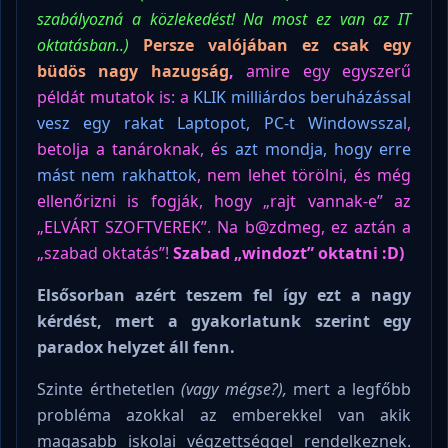
szabályozná a közlekedést! Na most ez van az IT
oktatásban..)
Persze valójában ez csak egy
büdös nagy hazugság
,
amire egy egyszerű
példát mutatok is:
a
KLIK milliárdos beruházással
vesz egy rakat Laptopot, PC-t Windowsszal
,
betolja a tanároknak, é
s azt mondja, hogy erre
mást nem rakhattok
, nem lehet törölni, és még
ellenőrizni is fogják, hogy „rajt vannak-e” az
„ELVÁRT SZOFTVEREK”. Na b@zdmeg, ez aztán a
„szabad oktatás”!
Szabad „windozt” oktatni :D)
Elsősorban azért teszem fel így ezt a nagy
kérdést, mert a gyakorlatunk szerint egy
paradox helyzet áll fenn.
Szinte érthetetlen
(vagy mégse?),
mert a legfőbb
probléma azokkal az emberekkel van akik
magasabb iskolai végzettséggel rendelkeznek.