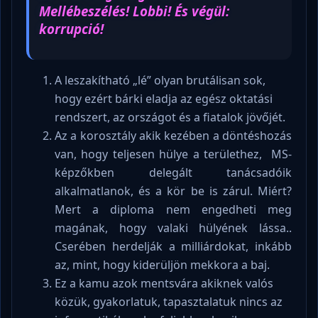
Mellébeszélés! Lobbi! És végül:
korrupció!
A leszakítható „lé” olyan brutálisan sok,
hogy ezért bárki eladja az egész oktatási
rendszert, az országot és a fiatalok jövőjét.
Az a korosztály akik kezében a döntéshozás
van, hogy teljesen hülye a területhez, MS-
képzőkben delegált tanácsadóik
alkalmatlanok, és a kör be is zárul. Miért?
Mert a diploma nem engedheti meg
magának, hogy valaki hülyének lássa..
Cserében herdelják a milliárdokat, inkább
az, mint, hogy kiderüljön mekkora a baj.
Ez a kamu azok mentsvára akiknek valós
közük, gyakorlatuk, tapasztalatuk nincs az