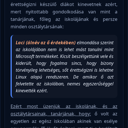
érettségizni készülő diákot kinevetnek azért,
mert nyitottabb gondolkodása van mint a
tanárjának, főleg az iskolájának és persze
minden osztálytársának:
Laci (álnév az ő érdekében)
elmondása szerint
az iskolájában nem is lehet mást tanulni mint
Microsoft termékeket. Kicsit beszélgettünk vele és
kiderült, hogy fogalma sincs, hogy bizony
törvényileg lehetséges, sőt érettségizni is lehetne
Linux alapú rendszeren. De amikor ő azt
felvetette az iskolában, nemes egyszerűséggel
kinevették ezért
.
Ezért most üzenjük az iskolának, és az
osztálytársainak, tanárjának, hogy:
ő volt az
egyetlen az egész iskolában akinek van esélye