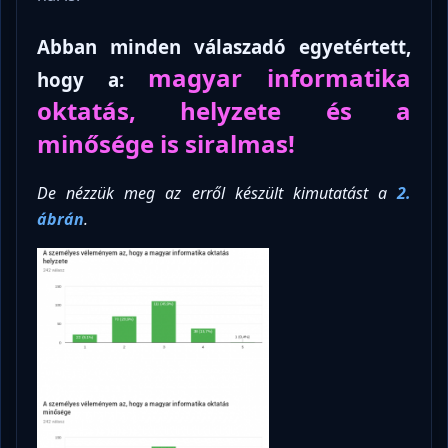
Abban minden válaszadó egyetértett,
magyar informatika
hogy a:
oktatás, helyzete és a
minősége is siralmas!
De nézzük meg az erről készült kimutatást a
2.
ábrán
.