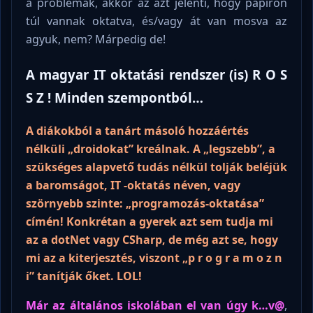
a problémák, akkor az azt jelenti, hogy papíron
túl vannak oktatva, és/vagy át van mosva az
agyuk, nem? Márpedig de!
A magyar IT oktatási rendszer (is) R O S
S Z ! Minden szempontból…
A diákokból a tanárt másoló hozzáértés
nélküli „droidokat” kreálnak. A „legszebb”, a
szükséges alapvető tudás nélkül tolják beléjük
a baromságot, IT -oktatás néven, vagy
szörnyebb szinte: „programozás-oktatása”
címén! Konkrétan a gyerek azt sem tudja mi
az a dotNet vagy CSharp, de még azt se, hogy
mi az a kiterjesztés, viszont „p r o g r a m o z n
i” tanítják őket. LOL!
Már az általános iskolában el van úgy k…v@
,