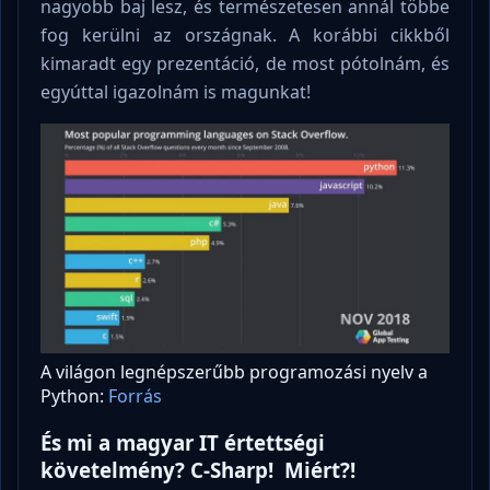
nagyobb baj lesz, és természetesen annál többe
fog kerülni az országnak. A korábbi cikkből
kimaradt egy prezentáció, de most pótolnám, és
egyúttal igazolnám is magunkat!
A világon legnépszerűbb programozási nyelv a
Python:
Forrás
És mi a magyar IT értettségi
követelmény? C-Sharp! Miért?!