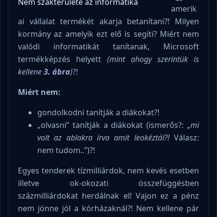
Nem szakterülete az informatika
amerik
ai vállalat termékét akarja betanítani?! Milyen
kormány az amelyik ezt elő is segíti? Miért nem
valódi informatikát tanítanak, Microsoft
termékképzés helyett
(mint ahogy szerintük is
kellene
3. ábra
)
?!
Miért nem:
gondolkodni tanítják a diákokat?!
„olvasni” tanítják a diákokat (ismerős?: „
mi
volt az ablakra írva amit leokéztál?!
Válasz:
nem tudom..”)?!
Egyes tenderek tízmilliárdok, nem kevés esetben
illetve ok-okozati összefüggésben
százmilliárdokat herdálnak el! Vajon ez a pénz
nem jönne jól a kórházaknál?! Nem kellene pár