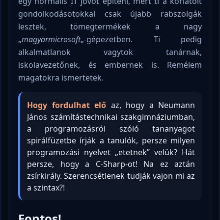
egy normális IT jövőt építeni, mert ti a korlátolt
gondolkodásotokkal csak újabb rabszolgák
lesztek, tömegtermékek a nagy
„
magyarmicrosoft
„-gépezetben. Ti pedig
alkalmatlanok vagytok tanárnak,
iskolavezetőnek, és embernek is. Remélem
magatokra ismertetek.
Hogy fordulhat elő
az, hogy a Neumann
János számítástechnikai szakgimnáziumban,
a programozásról szóló tananyagot
spirálfüzetbe írják a tanulók, persze milyen
programozási nyelvet „etetnek” velük? Hát
persze, hogy a C-Sharp-ot! Na ez aztán
zsírkirály. Szerencsétlenek tudják vajon mi az
a szintax?!
Fontos!