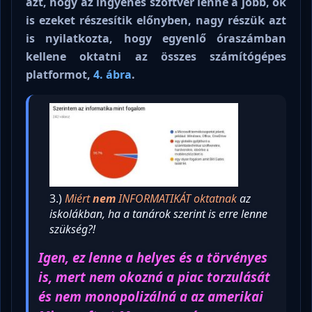
azt, hogy az ingyenes szoftver lenne a jobb, ők
is ezeket részesítik előnyben, nagy részük azt
is nyilatkozta, hogy egyenlő óraszámban
kellene oktatni az összes számítógépes
platformot,
4. ábra
.
3.)
Miért
nem
INFORMATIKÁT oktatnak
az
iskolákban, ha a tanárok szerint is erre lenne
szükség?!
Igen, ez lenne a helyes és a törvényes
is, mert nem okozná a piac torzulását
és nem monopolizálná a az amerikai