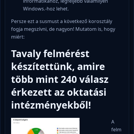
informatikához, legfeljebb valamilyen
Windows.-hoz lehet.
Persze ezt a susmust a következő korosztály
fogja megszívni, de nagyon! Mutatom is, hogy
miért:
Tavaly felmérést
készítettünk, amire
több mint 240 válasz
érkezett az oktatási
intézményekből!
A
felm