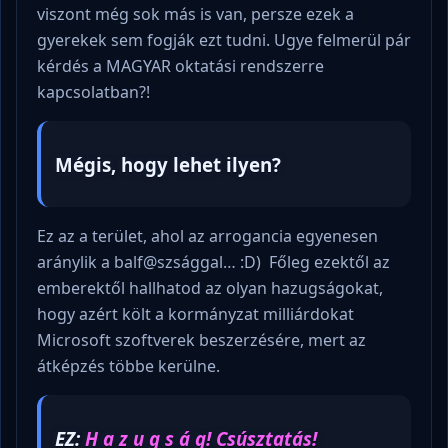
viszont még sok más is van, persze ezek a
gyerekek sem fogják ezt tudni. Ugye felmerül pár
kérdés a MAGYAR oktatási rendszerre
kapcsolatban?!
Mégis, hogy lehet ilyen?
Ez az a terület, ahol az arrogancia egyenesen
aránylik a balf@szsággal… :D) Főleg ezektől az
emberektől hallhatod az olyan hazugságokat,
hogy azért költ a kormányzat milliárdokat
Microsoft szoftverek beszerzésére, mert az
átképzés többe kerülne.
EZ:
H a z u g s á g! Csúsztatás!