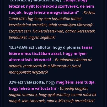
léteznek nyílt forráskódú szoftverek, de nem
tudják, hogy lehetne megvalósítani”
–
Kedves
Tanárkák! Úgy, hogy nem használtok többet
kereskedelmi terméket, tehát semmilyen Microsoft
szoftvert sem. Ha kérdésetek van, bátran keressetek
bennünket, ingyen segítünk!
13.3+8.6% azt vallotta, hogy diplomás
tanár
létére nincs tisztában azzal, hogy milyen
alternatívák léteznek!
–
Ez mindent elmond az
oktatási rendszerről és a Microsoft-ot övező
monopolizált helyzetről
32% azt válaszolta,
hogy
megítélni sem tudja,
hogy lehetne változtatni
–
E
z pedig nagyon,
nagyon szomorú, hogy gyakorlatilag semmi mást ők
maguk sem ismernek, mint a Microsoft termékeket!