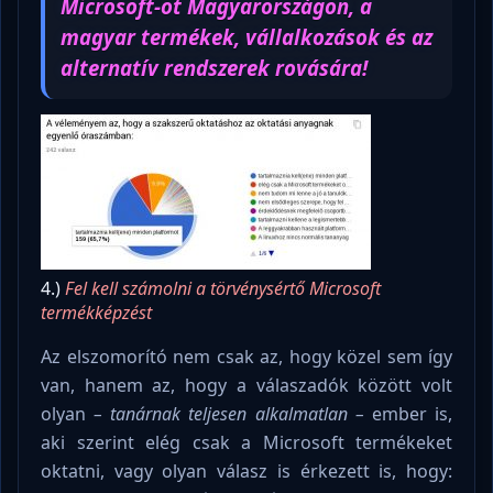
Microsoft-ot Magyarországon, a
magyar termékek, vállalkozások és az
alternatív rendszerek rovására!
4.)
Fel kell számolni a törvénysértő Microsoft
termékképzést
Az elszomorító nem csak az, hogy közel sem így
van, hanem az, hogy a válaszadók között volt
olyan
– tanárnak teljesen alkalmatlan –
ember is,
aki szerint elég csak a Microsoft termékeket
oktatni, vagy olyan válasz is érkezett is, hogy: