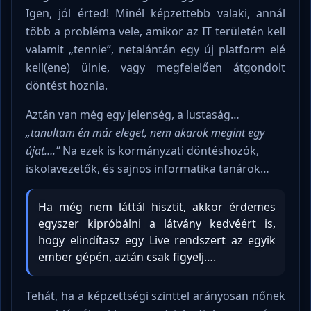
Igen, jól érted! Minél képzettebb valaki, annál
több a probléma vele, amikor az IT területén kell
valamit „tennie”, netalántán egy új platform elé
kell(ene) ülnie, vagy megfelelően átgondolt
döntést hoznia.
Aztán van még egy jelenség, a lustaság…
„tanultam én már eleget, nem akarok megint egy
újat….”
Na ezek is kormányzati döntéshozók,
iskolavezetők, és sajnos informatika tanárok…
Ha még nem láttál hisztit, akkor érdemes
egyszer kipróbálni a látvány kedvéért is,
hogy elindítasz egy Live rendszert az egyik
ember gépén, aztán csak figyelj….
Tehát, ha a képzettségi szinttel arányosan nőnek