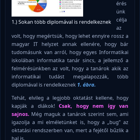
érés
ünk
célja
1.) Sokan több diplomával is rendelkeznek
az
volt, hogy megértsük, hogy lehet ennyire rossz a
magyar IT helyzet annak ellenére, hogy bár
tudomásunk van arról, hogy egyes Informatikai
iskolában informatika tanár sincs, a jellemző a
felmérésünkben az volt, hogy a tanárok akik az
informatikai tudást megalapozzák, több
diplomával is rendelkeznek
1. ábra.
Tehát, elvileg a legjobb oktatást kellene, hogy
kapják a diákok!
Csak, hogy nem így van
sajnos.
Még maguk a tanárok szerint sem, ami
igazolja a mi elméletünket is, hogy a „bug” az
oktatási rendszerben van, mert a fejétől bűzlik a
hal is.