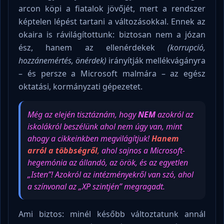
arcon köpi a fiatalok jövőjét, mert a rendszer
képtelen lépést tartani a változásokkal. Ennek az
okaira is rávilágítottunk: biztosan nem a józan
ész, hanem az ellenérdekek
(korrupció,
hozzánemértés, önérdek)
irányítják mellékvágányra
– és persze a Microsoft malmára – az egész
oktatási, kormányzati gépezetet.
Még az elején tisztáznám, hogy
NEM
azokról az
iskolákról beszélünk ahol nem úgy van, mint
ahogy a cikkeinkben megvilágítjuk!
Hanem
arról a többségről
,
ahol sajnos a Microsoft-
hegemónia az állandó, az örök, és az egyetlen
„Isten”! Azokról az intézményekről van szó, ahol
a színvonal az „XP szintjén” megragadt.
Ami biztos: minél később változtatunk annál