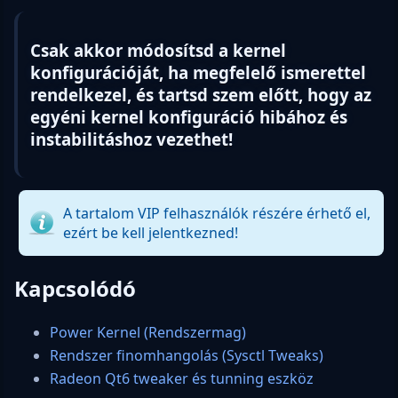
Csak akkor módosítsd a kernel
konfigurációját, ha megfelelő ismerettel
rendelkezel, és tartsd szem előtt, hogy az
egyéni kernel konfiguráció hibához és
instabilitáshoz vezethet!
A tartalom VIP felhasználók részére érhető el,
ezért be kell jelentkezned!
Kapcsolódó
Power Kernel (Rendszermag)
Rendszer finomhangolás (Sysctl Tweaks)
Radeon Qt6 tweaker és tunning eszköz