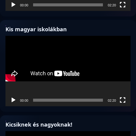
00:00
02:20
Kis magyar iskolákban
Videólejátszó
00:00
02:20
Kicsiknek és nagyoknak!
Videólejátszó