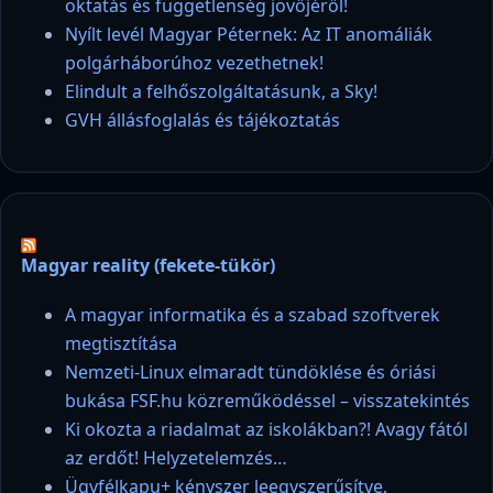
oktatás és függetlenség jövőjéről!
Nyílt levél Magyar Péternek: Az IT anomáliák
polgárháborúhoz vezethetnek!
Elindult a felhőszolgáltatásunk, a Sky!
GVH állásfoglalás és tájékoztatás
Magyar reality (fekete-tükör)
A magyar informatika és a szabad szoftverek
megtisztítása
Nemzeti-Linux elmaradt tündöklése és óriási
bukása FSF.hu közreműködéssel – visszatekintés
Ki okozta a riadalmat az iskolákban?! Avagy fától
az erdőt! Helyzetelemzés…
Ügyfélkapu+ kényszer leegyszerűsítve,