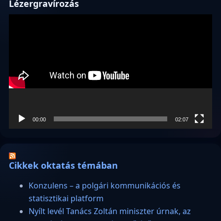
Lézergravírozás
Videólejátszó
00:00
02:07
Cikkek oktatás témában
Konzulens – a polgári kommunikációs és
statisztikai platform
Nyílt levél Tanács Zoltán miniszter úrnak, az