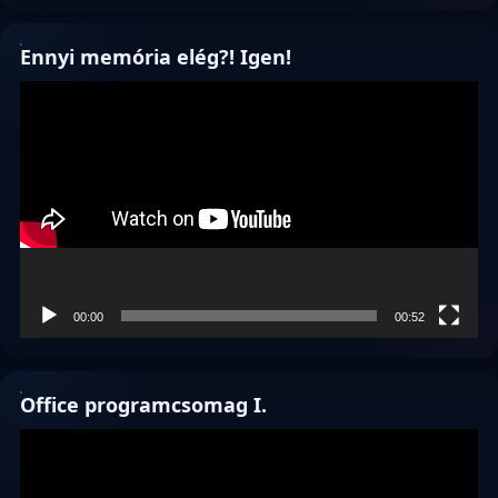
Ennyi memória elég?! Igen!
Videólejátszó
00:00
00:52
Office programcsomag I.
Videólejátszó