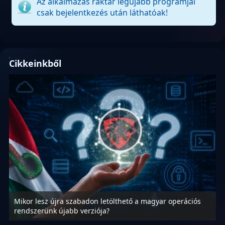
Az alkalmazás raktár legújabb programjai
csak bejelentkezés után láthatóak!
Cikkeinkből
Mikor lesz újra szabadon letölthető a magyar operációs
A
rendszerünk újabb verziója?
m