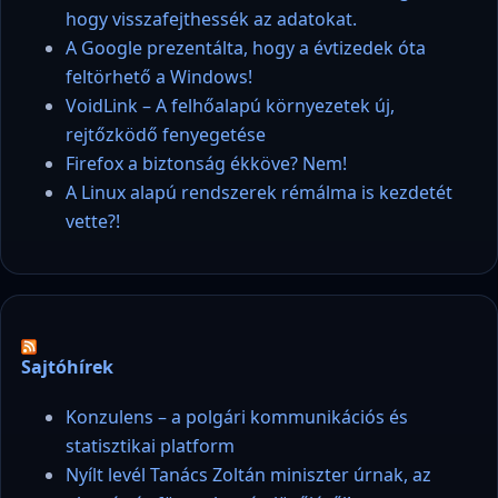
hogy visszafejthessék az adatokat.
A Google prezentálta, hogy a évtizedek óta
feltörhető a Windows!
VoidLink – A felhőalapú környezetek új,
rejtőzködő fenyegetése
Firefox a biztonság ékköve? Nem!
A Linux alapú rendszerek rémálma is kezdetét
vette?!
Sajtóhírek
Konzulens – a polgári kommunikációs és
statisztikai platform
Nyílt levél Tanács Zoltán miniszter úrnak, az