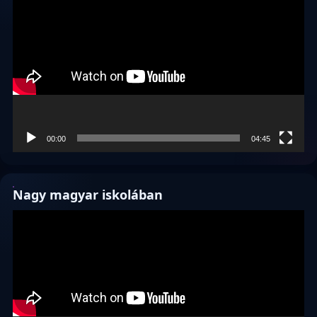
00:00
04:45
Nagy magyar iskolában
Videólejátszó