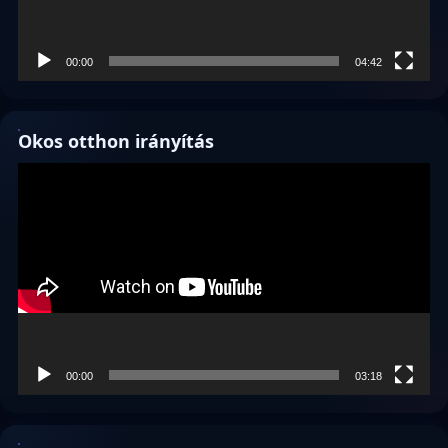
00:00
04:42
Okos otthon irányítás
Videólejátszó
00:00
03:18