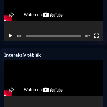
00:00
10:20
Interaktív táblák
Videólejátszó