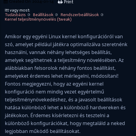
Created On
2024-01-14
Print
Itt vagy most:
Tudásbázis
Beállítások
Rendszerbeállítások
Kernel teljesítménynövelés (tweak)
Amikor egy egyéni Linux kernel konfigurációról van
szó, amelyet például játékra optimalizálva szeretnénk
használni, vannak néhány lehetséges beállítás,
amelyek segíthetnek a teljesítmény növelésében. Az
alábbiakban felsorolok néhány fontos beállítást,
amelyeket érdemes lehet mérlegelni, módosítani!
Fontos megjegyezni, hogy az egyéni kernel
konfiguráció nem mindig vezet egyértelmű
teljesítménynövekedéshez, és a javasolt beállítások
hatása különböző lehet a különböző hardvereken és
játékokon. Érdemes kísérletezni és tesztelni a
különböző konfigurációkat, hogy megtaláld a neked
legjobban működő beállításokat.