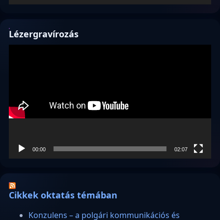
Lézergravírozás
Videólejátszó
00:00
02:07
Cikkek oktatás témában
Konzulens – a polgári kommunikációs és