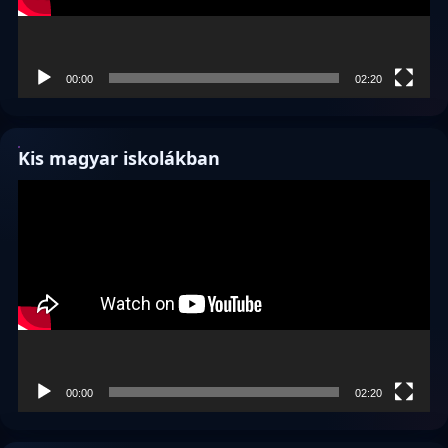
00:00
02:20
Kis magyar iskolákban
Videólejátszó
00:00
02:20