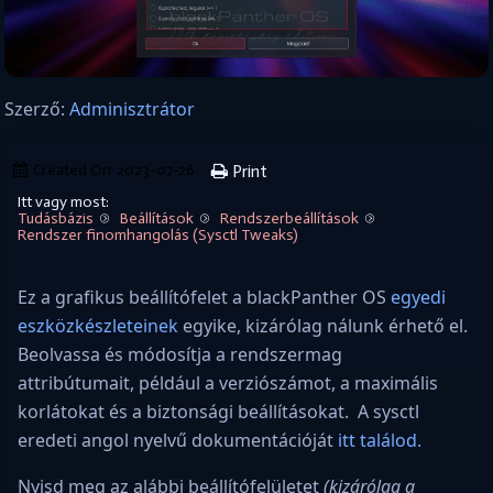
Szerző:
Adminisztrátor
Created On
2023-07-26
Print
Itt vagy most:
Tudásbázis
Beállítások
Rendszerbeállítások
Rendszer finomhangolás (Sysctl Tweaks)
Ez a grafikus beállítófelet a blackPanther OS
egyedi
eszközkészleteinek
egyike, kizárólag nálunk érhető el.
Beolvassa és módosítja a rendszermag
attribútumait, például a verziószámot, a maximális
korlátokat és a biztonsági beállításokat. A sysctl
eredeti angol nyelvű dokumentációját
itt találod.
Nyisd meg az alábbi beállítófelületet
(kizárólag a