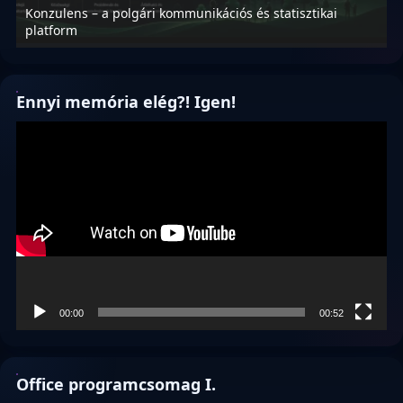
Konzulens – a polgári kommunikációs és statisztikai
N
platform
f
Ennyi memória elég?! Igen!
Videólejátszó
00:00
00:52
Office programcsomag I.