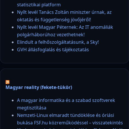
statisztikai platform
Nyílt levél Tanács Zoltán miniszter úrnak, az
oktatás és függetlenség jövőjéről!
Nyílt levél Magyar Péternek: Az IT anomáliák
polgárháborúhoz vezethetnek!
Elindult a felhőszolgáltatásunk, a Sky!
GVH állásfoglalás és tájékoztatás
Magyar reality (fekete-tükör)
A magyar informatika és a szabad szoftverek
megtisztítása
Nemzeti-Linux elmaradt tündöklése és óriási
bukása FSF.hu közreműködéssel – visszatekintés