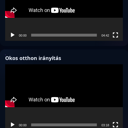
00:00
04:42
Okos otthon irányítás
Videólejátszó
00:00
03:18