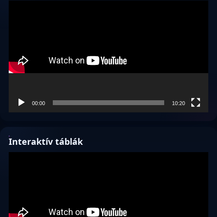
Videólejátszó
00:00
10:20
Interaktív táblák
Videólejátszó