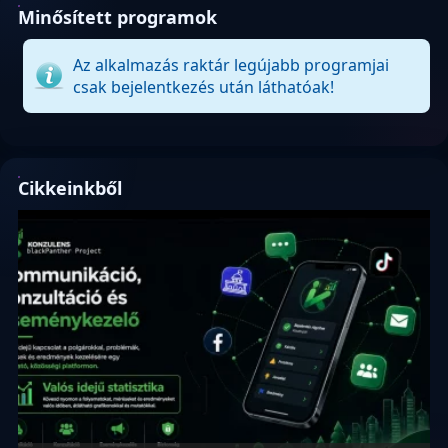
Minősített programok
Az alkalmazás raktár legújabb programjai
csak bejelentkezés után láthatóak!
Cikkeinkből