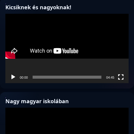
Kicsiknek és nagyoknak!
Videólejátszó
00:00
04:45
Nagy magyar iskolában
Videólejátszó