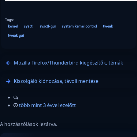
Tags:
kernel
sysctl
sysctl-gui
system kernel control
tweak
tweak gui
Mozilla Firefox/Thunderbird kiegészítők, témák
Kiszolgáló klónozása, távoli mentése
több mint 3 évvel ezelőtt
A hozzászólások lezárva.