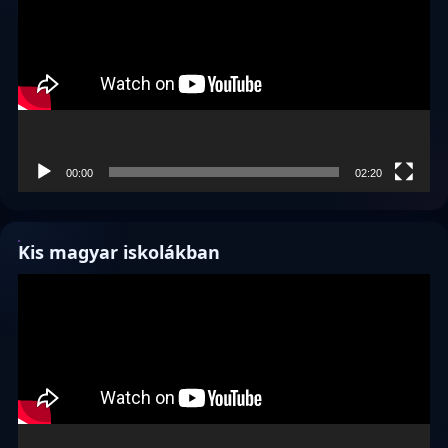
00:00
02:20
Kis magyar iskolákban
Videólejátszó