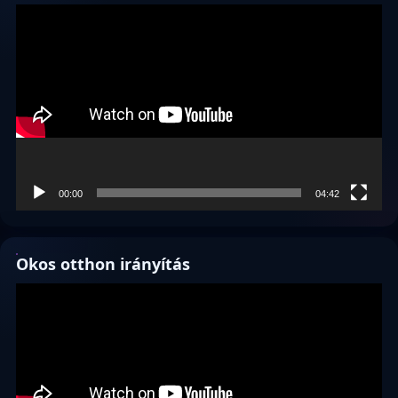
Videólejátszó
00:00
04:42
Okos otthon irányítás
Videólejátszó