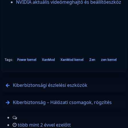
NVIDIA aktuális videómeghajtó és beállítóeszköz
Tags:
Power kernel
XanMod
XanMod kernel
Zen
zen kernel
Kiberbiztonsági észlelési eszközök
Kiberbiztonság – Hálózati csomagok, rögzítés
több mint 2 évvel ezelőtt