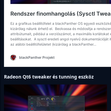
Radeon Qt6 tweaker és tunning eszköz