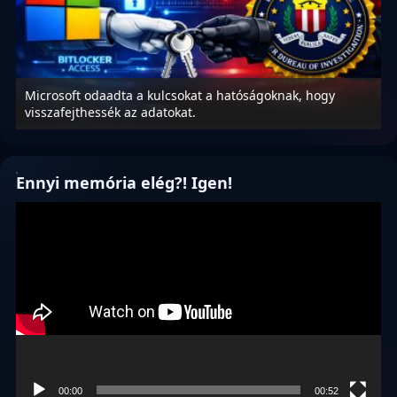
Microsoft odaadta a kulcsokat a hatóságoknak, hogy
K
visszafejthessék az adatokat.
p
Ennyi memória elég?! Igen!
Videólejátszó
00:00
00:52