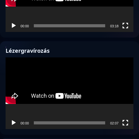
00:00
03:18
Lézergravírozás
Videólejátszó
00:00
02:07