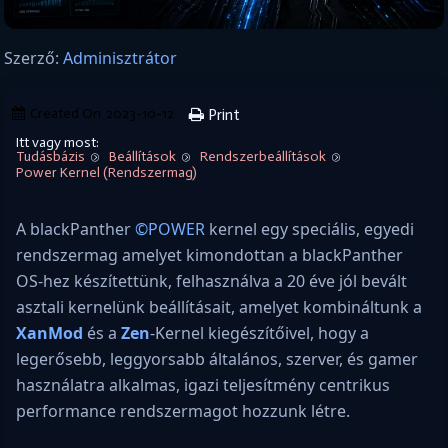
Szerző:
Adminisztrátor
Created On
2023-10-12
Print
Itt vagy most:
Tudásbázis
Beállítások
Rendszerbeállítások
Power Kernel (Rendszermag)
A blackPanther
©POWER
kernel egy speciális, egyedi
rendszermag amelyet kimondottan a blackPanther
OS-hez készítettünk, felhasználva a 20 éve jól bevált
asztali kernelünk beállításait, amelyet kombináltunk a
XanMod
és a
Zen
-Kernel kiegészítőivel, hogy a
legerősebb, leggyorsabb általános, szerver, és gamer
használatra alkalmas, igazi teljesítmény centrikus
performance rendszermagot hozzunk létre.