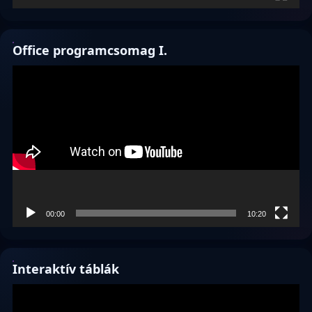
Office programcsomag I.
Videólejátszó
00:00
10:20
Interaktív táblák
Videólejátszó