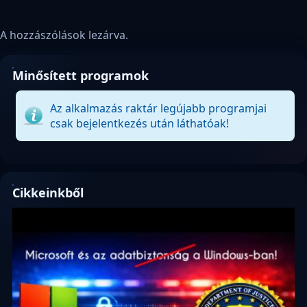
A hozzászólások lezárva.
Minősített programok
Az alkalmazás raktár legújabb programjai
csak bejelentkezés után láthatóak!
Cikkeinkből