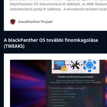
A blackPanther OS további finomkagolása
(TWEAKS)