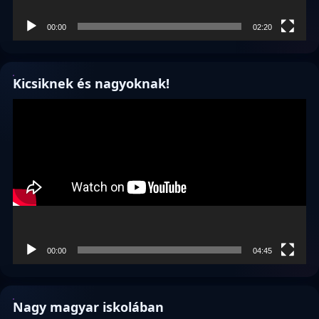
00:00
02:20
Kicsiknek és nagyoknak!
Videólejátszó
00:00
04:45
Nagy magyar iskolában