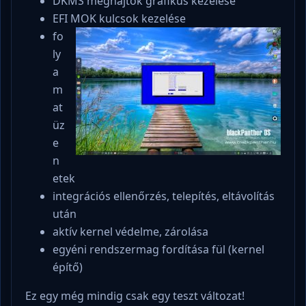
DKMS meghajtók grafikus kezelése
EFI MOK kulcsok kezelése
fo
ly
a
m
at
üz
e
n
etek
integrációs ellenőrzés, telepítés, eltávolítás
után
aktív kernel védelme, zárolása
egyéni rendszermag fordítása fül (kernel
építő)
Ez egy még mindig csak egy teszt változat!