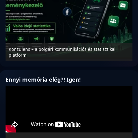
Konzulens – a polgári kommunikációs és statisztikai
N
platform
f
Ennyi memória elég?! Igen!
Videólejátszó