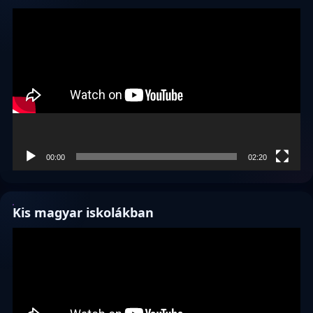
Videólejátszó
00:00
02:20
Kis magyar iskolákban
Videólejátszó