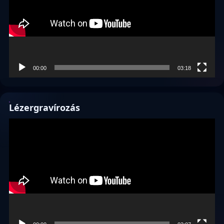
00:00
03:18
Lézergravírozás
Videólejátszó