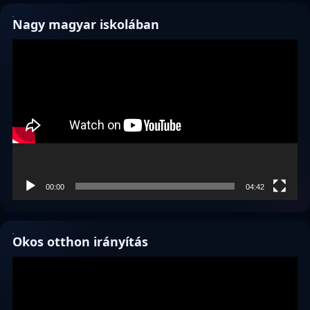
Nagy magyar iskolában
Videólejátszó
00:00
04:42
Okos otthon irányítás
Videólejátszó