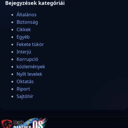
Bejegyzések kategóriái
Általános
Biztonság
Cikkek
Egyéb
Fekete tükör
Interjú
Korrupció
közlemények
Nyílt levelek
Oktatás
Riport
Sajtóhír