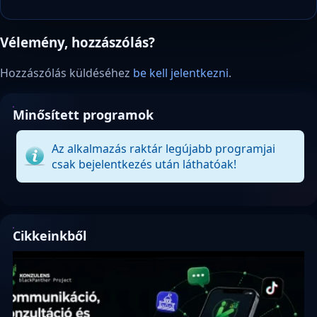
Vélemény, hozzászólás?
Hozzászólás küldéséhez
be kell jelentkezni
.
Minősített programok
Az alkalmazás raktár legújabb programjai
csak bejelentkezés után láthatóak!
Cikkeinkből