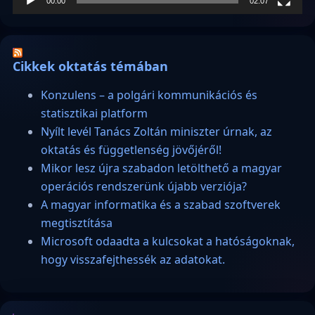
00:00
02:07
Cikkek oktatás témában
Konzulens – a polgári kommunikációs és
statisztikai platform
Nyílt levél Tanács Zoltán miniszter úrnak, az
oktatás és függetlenség jövőjéről!
Mikor lesz újra szabadon letölthető a magyar
operációs rendszerünk újabb verziója?
A magyar informatika és a szabad szoftverek
megtisztítása
Microsoft odaadta a kulcsokat a hatóságoknak,
hogy visszafejthessék az adatokat.