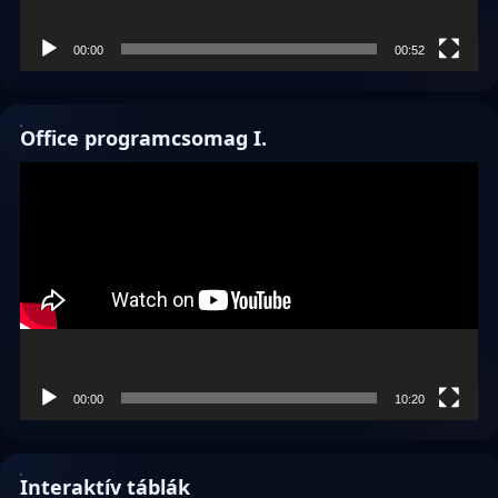
00:00
00:52
Office programcsomag I.
Videólejátszó
00:00
10:20
Interaktív táblák