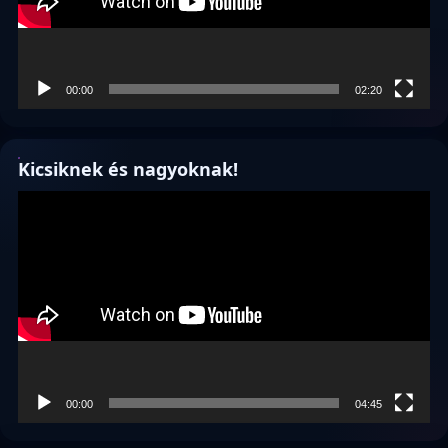
00:00
02:20
Kicsiknek és nagyoknak!
Videólejátszó
00:00
04:45