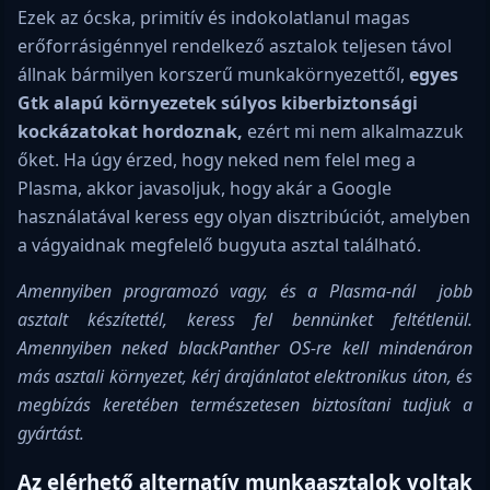
Ezek az ócska, primitív és indokolatlanul magas
erőforrásigénnyel rendelkező asztalok teljesen távol
állnak bármilyen korszerű munkakörnyezettől,
egyes
Gtk alapú környezetek súlyos kiberbiztonsági
kockázatokat hordoznak,
ezért mi nem alkalmazzuk
őket. Ha úgy érzed, hogy neked nem felel meg a
Plasma, akkor javasoljuk, hogy akár a Google
használatával keress egy olyan disztribúciót, amelyben
a vágyaidnak megfelelő bugyuta asztal található.
Amennyiben programozó vagy, és a Plasma-nál jobb
asztalt készítettél, keress fel bennünket feltétlenül.
Amennyiben neked blackPanther OS-re kell mindenáron
más asztali környezet, kérj árajánlatot elektronikus úton, és
megbízás keretében természetesen biztosítani tudjuk a
gyártást.
Az elérhető alternatív munkaasztalok voltak