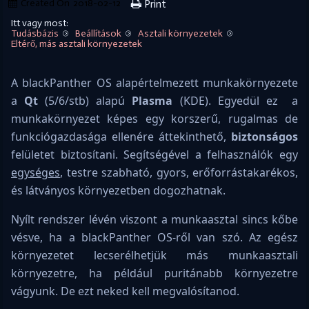
Created On
2018-02-12
Print
Itt vagy most:
Tudásbázis
Beállítások
Asztali környezetek
Eltérő, más asztali környezetek
A blackPanther OS alapértelmezett munkakörnyezete
a
Qt
(5/6/stb) alapú
Plasma
(KDE). Egyedül ez a
munkakörnyezet képes egy korszerű, rugalmas de
funkciógazdasága ellenére áttekinthető,
biztonságos
felületet biztosítani. Segítségével a felhasználók egy
egységes
, testre szabható, gyors, erőforrástakarékos,
és látványos környezetben dogozhatnak.
Nyílt rendszer lévén viszont a munkaasztal sincs kőbe
vésve, ha a blackPanther OS-ről van szó. Az egész
környezetet lecserélhetjük más munkaasztali
környezetre, ha például puritánabb környezetre
vágyunk. De ezt neked kell megvalósítanod.