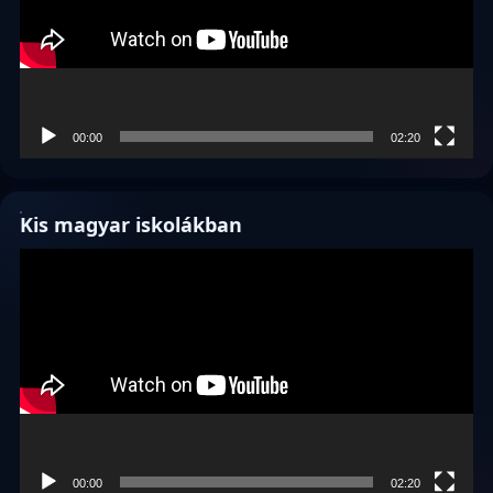
00:00
02:20
Kis magyar iskolákban
Videólejátszó
00:00
02:20