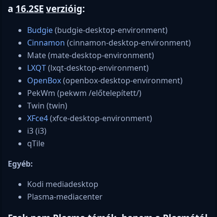
a
16.2SE
verzióig
:
Budgie
(budgie-desktop-environment)
Cinnamon
(cinnamon-desktop-environment)
Mate (mate-desktop-environment)
LXQT
(lxqt-desktop-environment)
OpenBox
(openbox-desktop-environment)
PekWm (pekwm /előtelepített/)
Twin (twin)
XFce4
(xfce-desktop-environment)
i3 (i3)
qTile
Egyéb:
Kodi mediadesktop
Plasma-mediacenter