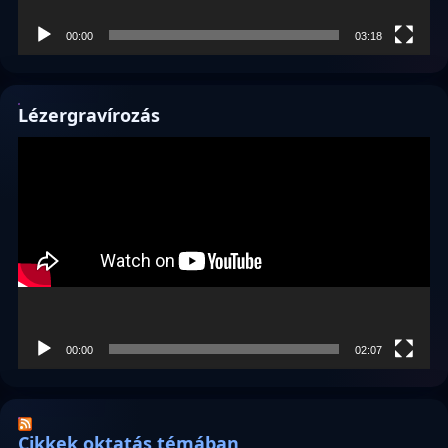
00:00
03:18
Lézergravírozás
Videólejátszó
00:00
02:07
Cikkek oktatás témában