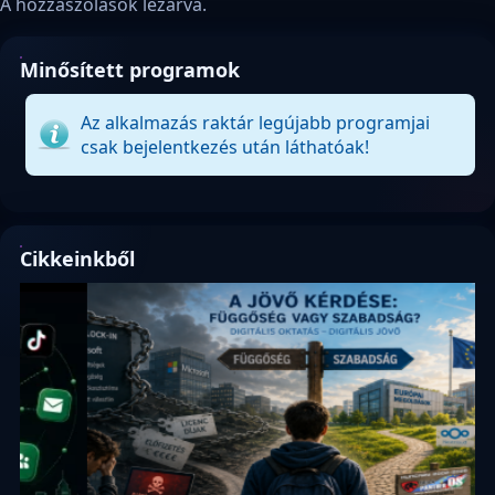
A hozzászólások lezárva.
Minősített programok
Az alkalmazás raktár legújabb programjai
csak bejelentkezés után láthatóak!
Cikkeinkből