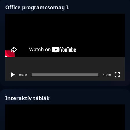
Office programcsomag I.
Videólejátszó
00:00
10:20
Interaktív táblák
Videólejátszó