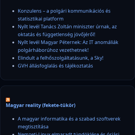
Konzulens – a polgári kommunikációs és
statisztikai platform
Nyílt levél Tanács Zoltán miniszter úrnak, az
oktatás és függetlenség jövőjéről!
Nyílt levél Magyar Péternek: Az IT anomáliák
polgárháborúhoz vezethetnek!
Elindult a felhőszolgáltatásunk, a Sky!
GVH állásfoglalás és tájékoztatás
Magyar reality (fekete-tükör)
A magyar informatika és a szabad szoftverek
megtisztítása
Nemzeti-Linux elmaradt tündöklése és óriási