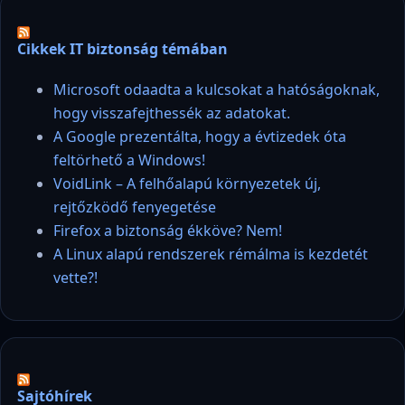
Cikkek IT biztonság témában
Microsoft odaadta a kulcsokat a hatóságoknak,
hogy visszafejthessék az adatokat.
A Google prezentálta, hogy a évtizedek óta
feltörhető a Windows!
VoidLink – A felhőalapú környezetek új,
rejtőzködő fenyegetése
Firefox a biztonság ékköve? Nem!
A Linux alapú rendszerek rémálma is kezdetét
vette?!
Sajtóhírek