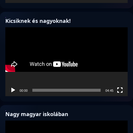
Kicsiknek és nagyoknak!
Videólejátszó
00:00
04:45
Nagy magyar iskolában
Videólejátszó