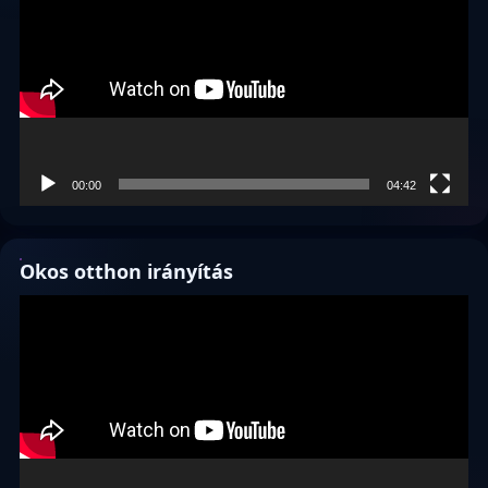
00:00
04:42
Okos otthon irányítás
Videólejátszó