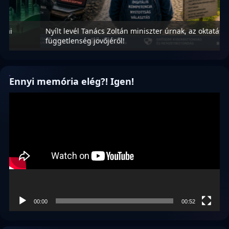
Nyílt levél Tanács Zoltán miniszter úrnak, az oktatás és
M
függetlenség jövőjéről!
r
Ennyi memória elég?! Igen!
Videólejátszó
00:00
00:52