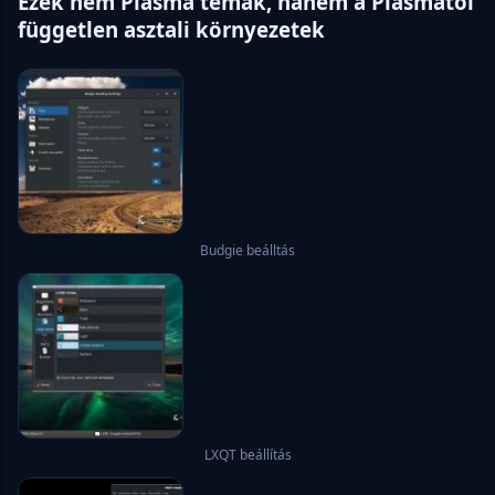
Ezek nem Plasma témák, hanem a Plasmától
független asztali környezetek
Budgie beálltás
LXQT beállítás