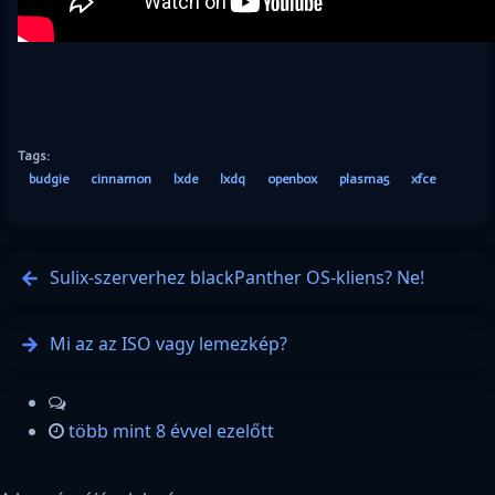
Tags:
budgie
cinnamon
lxde
lxdq
openbox
plasma5
xfce
Sulix-szerverhez blackPanther OS-kliens? Ne!
Mi az az ISO vagy lemezkép?
több mint 8 évvel ezelőtt