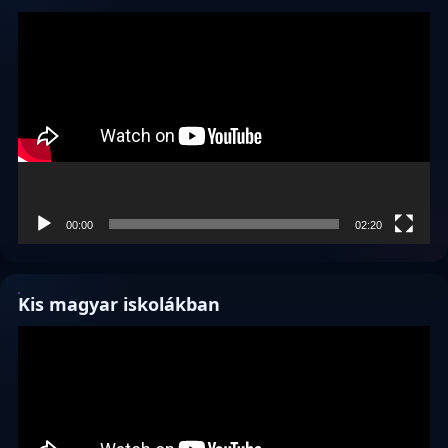
Videólejátszó
00:00
02:20
Kis magyar iskolákban
Videólejátszó