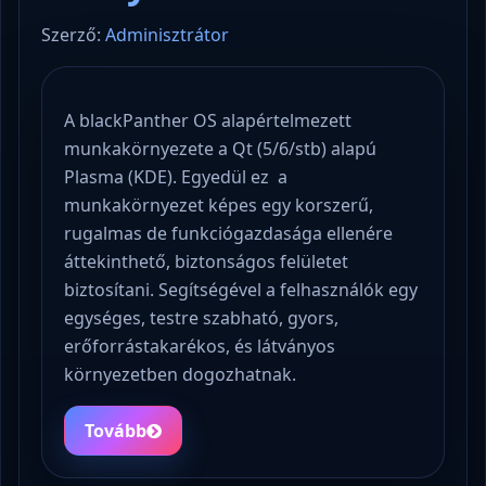
Szerző:
Adminisztrátor
A blackPanther OS alapértelmezett
munkakörnyezete a Qt (5/6/stb) alapú
Plasma (KDE). Egyedül ez a
munkakörnyezet képes egy korszerű,
rugalmas de funkciógazdasága ellenére
áttekinthető, biztonságos felületet
biztosítani. Segítségével a felhasználók egy
egységes, testre szabható, gyors,
erőforrástakarékos, és látványos
környezetben dogozhatnak.
Tovább