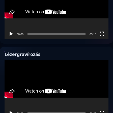
00:00
03:18
Lézergravírozás
Videólejátszó