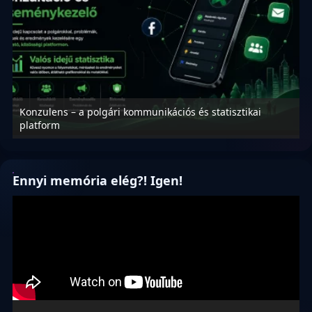
Konzulens – a polgári kommunikációs és statisztikai
N
platform
f
Ennyi memória elég?! Igen!
Videólejátszó