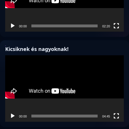
00:00
02:20
Kicsiknek és nagyoknak!
Videólejátszó
00:00
04:45