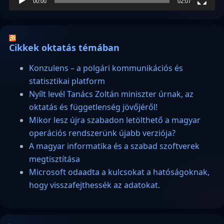
00:00
02:07
Cikkek oktatás témában
Konzulens – a polgári kommunikációs és
statisztikai platform
Nyílt levél Tanács Zoltán miniszter úrnak, az
oktatás és függetlenség jövőjéről!
Mikor lesz újra szabadon letölthető a magyar
operációs rendszerünk újabb verziója?
A magyar informatika és a szabad szoftverek
megtisztítása
Microsoft odaadta a kulcsokat a hatóságoknak,
hogy visszafejthessék az adatokat.