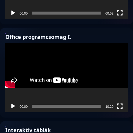
00:00
00:52
Office programcsomag I.
Videólejátszó
00:00
10:20
Interaktív táblák