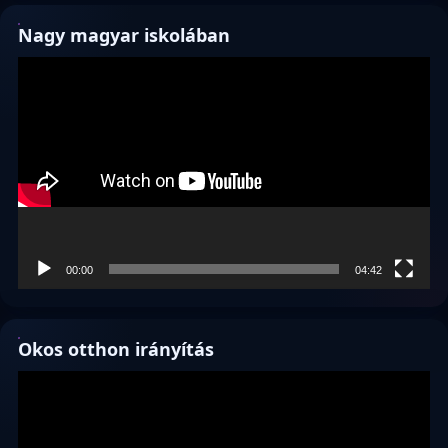
Nagy magyar iskolában
Videólejátszó
00:00
04:42
Okos otthon irányítás
Videólejátszó