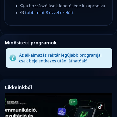
a hozzászólások lehetősége kikapcsolva
több mint 8 évvel ezelőtt
Minősített programok
Az alkalmazás raktár legújabb programjai
csak bejelentkezés után láthatóak!
Cikkeinkből