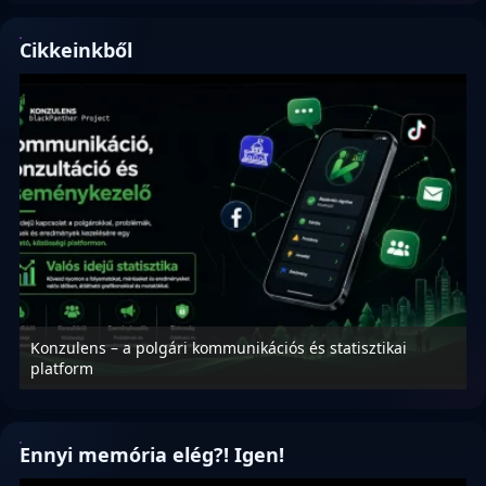
Cikkeinkből
Konzulens – a polgári kommunikációs és statisztikai
N
platform
f
Ennyi memória elég?! Igen!