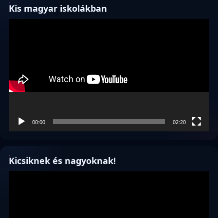
Kis magyar iskolákban
Videólejátszó
00:00
02:20
Kicsiknek és nagyoknak!
Videólejátszó