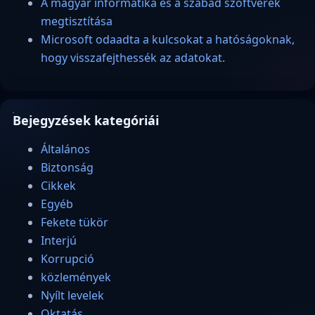
A magyar informatika és a szabad szoftverek
megtisztítása
Microsoft odaadta a kulcsokat a hatóságoknak,
hogy visszafejthessék az adatokat.
Bejegyzések kategóriái
Általános
Biztonság
Cikkek
Egyéb
Fekete tükör
Interjú
Korrupció
közlemények
Nyílt levelek
Oktatás