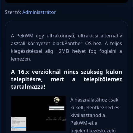
Szerző:
Adminisztrátor
A PekWM egy ultrakönnyű, ultrakicsi alternatív
asztali környezet blackPanther OS-hez. A teljes
kiegészítéssel alig ~2MB helyet fog foglalni a
lemezen.
A 16.x verzióknál nincs szükség külön
telepítésre, mert a
telepítőlemez
tartalmazza
!
A használatához csak
ki kell jelentkezned és
kiválasztanod a
PekWM-et a
bejelentkezéskezelő