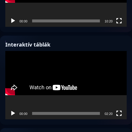
00:00
10:20
Interaktív táblák
Videólejátszó
00:00
02:20