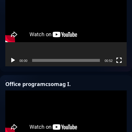
Videólejátszó
00:00
00:52
Office programcsomag I.
Videólejátszó