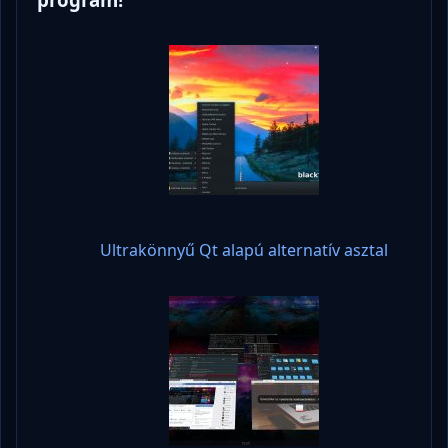
Ultrakönnyű Qt alapú alternatív asztal