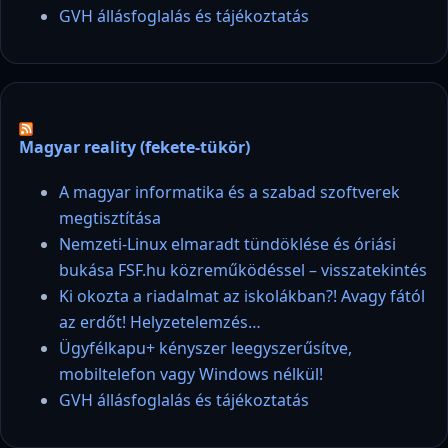
GVH állásfoglalás és tájékoztatás
Magyar reality (fekete-tükör)
A magyar informatika és a szabad szoftverek
megtisztítása
Nemzeti-Linux elmaradt tündöklése és óriási
bukása FSF.hu közreműködéssel – visszatekintés
Ki okozta a riadalmat az iskolákban?! Avagy fától
az erdőt! Helyzetelemzés…
Ügyfélkapu+ kényszer leegyszerűsítve,
mobiltelefon vagy Windows nélkül!
GVH állásfoglalás és tájékoztatás