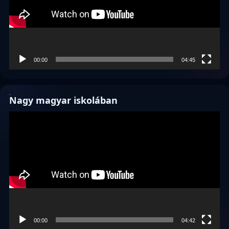
00:00
04:45
Nagy magyar iskolában
Videólejátszó
00:00
04:42