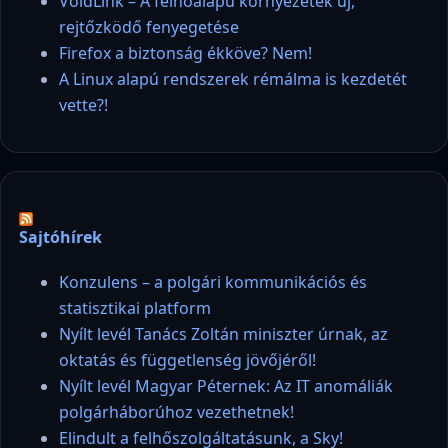
VoidLink – A felhőalapú környezetek új,
rejtőzködő fenyegetése
Firefox a biztonság ékköve? Nem!
A Linux alapú rendszerek rémálma is kezdetét
vette?!
Sajtóhírek
Konzulens – a polgári kommunikációs és
statisztikai platform
Nyílt levél Tanács Zoltán miniszter úrnak, az
oktatás és függetlenség jövőjéről!
Nyílt levél Magyar Péternek: Az IT anomáliák
polgárháborúhoz vezethetnek!
Elindult a felhőszolgáltatásunk, a Sky!