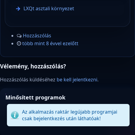
LXQt asztali környezet
Hozzászólás
több mint 8 évvel ezelőtt
Vélemény, hozzászólás?
Hozzászólás küldéséhez
be kell jelentkezni
.
Minősített programok
Az alkalmazás raktár legújabb programjai
csak bejelentkezés után láthatóak!