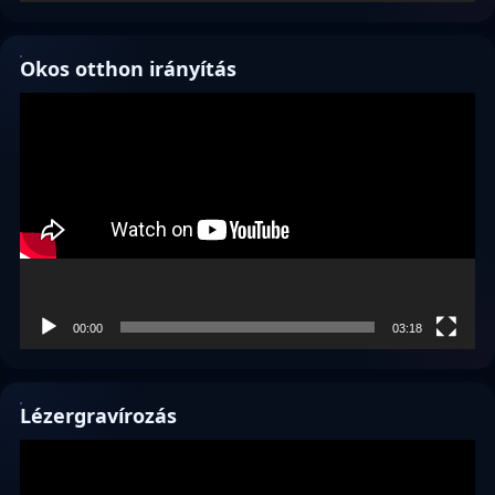
Okos otthon irányítás
Videólejátszó
00:00
03:18
Lézergravírozás
Videólejátszó