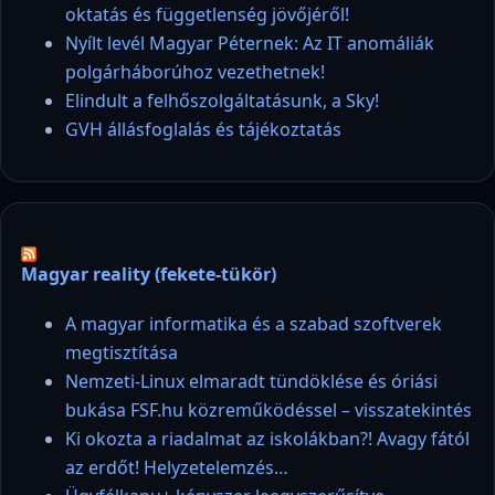
oktatás és függetlenség jövőjéről!
Nyílt levél Magyar Péternek: Az IT anomáliák
polgárháborúhoz vezethetnek!
Elindult a felhőszolgáltatásunk, a Sky!
GVH állásfoglalás és tájékoztatás
Magyar reality (fekete-tükör)
A magyar informatika és a szabad szoftverek
megtisztítása
Nemzeti-Linux elmaradt tündöklése és óriási
bukása FSF.hu közreműködéssel – visszatekintés
Ki okozta a riadalmat az iskolákban?! Avagy fától
az erdőt! Helyzetelemzés…