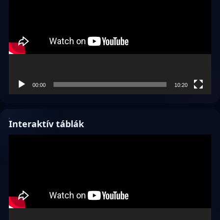
00:00
10:20
Interaktív táblák
Videólejátszó