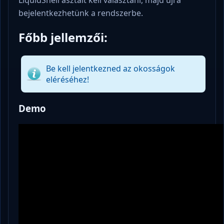
bejelentkezhetünk a rendszerbe.
Főbb jellemzői:
Be kell jelentkezned az okosságok
eléréséhez!
Demo