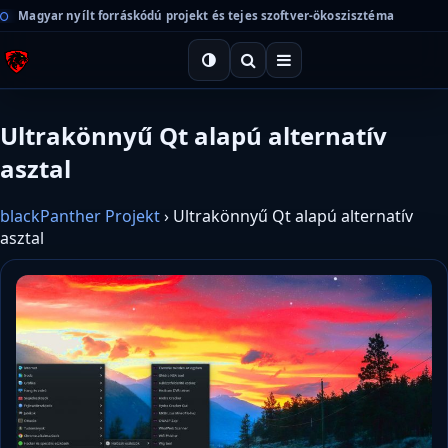
Magyar nyílt forráskódú projekt és tejes szoftver-ökoszisztéma
Ultrakönnyű Qt alapú alternatív
asztal
blackPanther Projekt
›
Ultrakönnyű Qt alapú alternatív
asztal