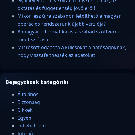
Nyílt levél Tanács Zoltán miniszter úrnak, az
oktatás és függetlenség jövőjéről!
Mikor lesz újra szabadon letölthető a magyar
operációs rendszerünk újabb verziója?
A magyar informatika és a szabad szoftverek
megtisztítása
Microsoft odaadta a kulcsokat a hatóságoknak,
hogy visszafejthessék az adatokat.
Bejegyzések kategóriái
Általános
Biztonság
Cikkek
Egyéb
Fekete tükör
Interjú