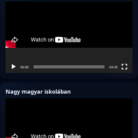
Videólejátszó
00:00
04:45
Nagy magyar iskolában
Videólejátszó