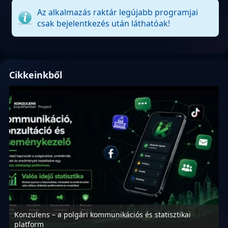
Az alkalmazás raktár legújabb programjai
csak bejelentkezés után láthatóak!
Cikkeinkből
Konzulens – a polgári kommunikációs és statisztikai
N
platform
f