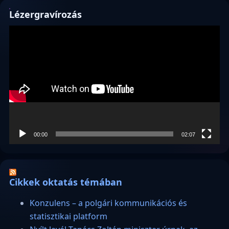
Lézergravírozás
Videólejátszó
00:00
02:07
Cikkek oktatás témában
Konzulens – a polgári kommunikációs és
statisztikai platform