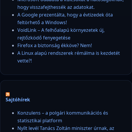
hogy visszafejthessék az adatokat.
A Google prezentálta, hogy a évtizedek óta
feltörhető a Windows!
VoidLink – A felhőalapú környezetek új,
rejtőzködő fenyegetése
Firefox a biztonság ékköve? Nem!
A Linux alapú rendszerek rémálma is kezdetét
vette?!
Sajtóhírek
Konzulens – a polgári kommunikációs és
statisztikai platform
Nyílt levél Tanács Zoltán miniszter úrnak, az