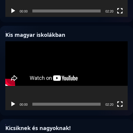
00:00
02:20
Kis magyar iskolákban
Videólejátszó
00:00
02:20
Kicsiknek és nagyoknak!