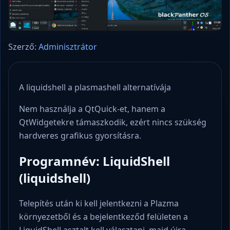
Szerző:
Adminisztrátor
A liquidshell a plasmashell alternatívája
Nem használja a QtQuick-et, hanem a
QtWidgetekre támaszkodik, ezért nincs szükség
hardveres grafikus gyorsításra.
Programnév: LiquidShell
(liquidshell)
Telepítés után ki kell jelentkezni a Plazma
környezetből és a bejelentkeződ felületen a
LiquidShell asztalt kell választani, majd újra