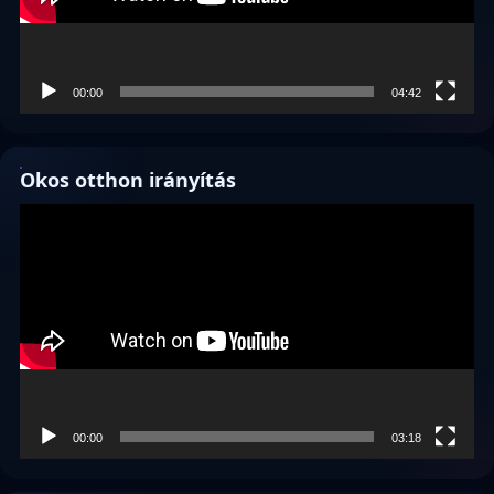
00:00
04:42
Okos otthon irányítás
Videólejátszó
00:00
03:18