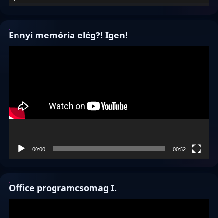
Ennyi memória elég?! Igen!
Videólejátszó
00:00
00:52
Office programcsomag I.
Videólejátszó