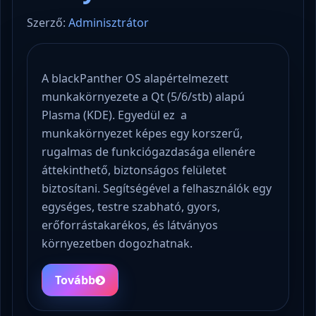
Szerző:
Adminisztrátor
A blackPanther OS alapértelmezett
munkakörnyezete a Qt (5/6/stb) alapú
Plasma (KDE). Egyedül ez a
munkakörnyezet képes egy korszerű,
rugalmas de funkciógazdasága ellenére
áttekinthető, biztonságos felületet
biztosítani. Segítségével a felhasználók egy
egységes, testre szabható, gyors,
erőforrástakarékos, és látványos
környezetben dogozhatnak.
Tovább