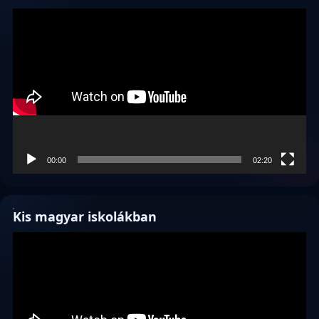
Videólejátszó
00:00
02:20
Kis magyar iskolákban
Videólejátszó