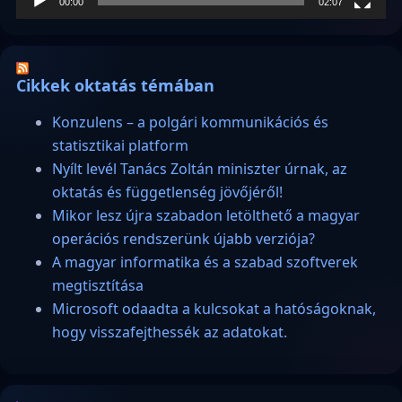
00:00
02:07
Cikkek oktatás témában
Konzulens – a polgári kommunikációs és
statisztikai platform
Nyílt levél Tanács Zoltán miniszter úrnak, az
oktatás és függetlenség jövőjéről!
Mikor lesz újra szabadon letölthető a magyar
operációs rendszerünk újabb verziója?
A magyar informatika és a szabad szoftverek
megtisztítása
Microsoft odaadta a kulcsokat a hatóságoknak,
hogy visszafejthessék az adatokat.