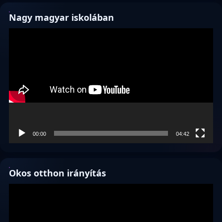
Nagy magyar iskolában
Videólejátszó
00:00
04:42
Okos otthon irányítás
Videólejátszó