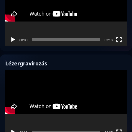
00:00
03:18
Lézergravírozás
Videólejátszó