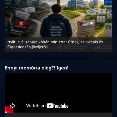
Nyílt levél Tanács Zoltán miniszter úrnak, az oktatás és
M
függetlenség jövőjéről!
r
Ennyi memória elég?! Igen!
Videólejátszó