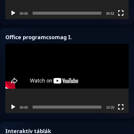
00:00
00:52
Office programcsomag I.
Videólejátszó
00:00
10:20
Interaktív táblák