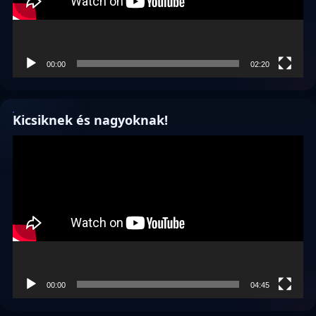
00:00
02:20
Kicsiknek és nagyoknak!
Videólejátszó
00:00
04:45