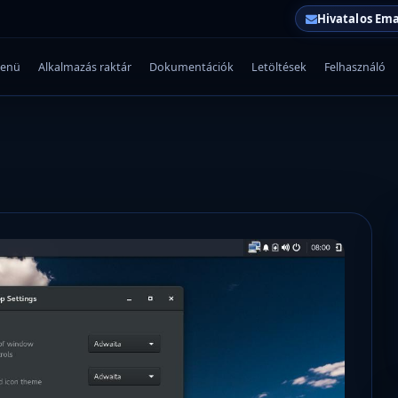
Hivatalos Ema
enü
Alkalmazás raktár
Dokumentációk
Letöltések
Felhasználó