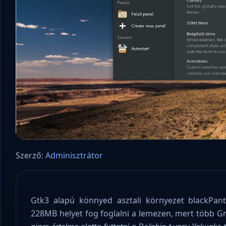
Szerző:
Adminisztrátor
Gtk3 alapú könnyed asztali környezet blackPanth
228MB helyet fog foglalni a lemezen, mert több G