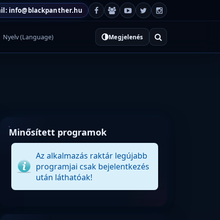
il: info@blackpanther.hu
Nyelv (Language)
Megjelenés
Minősített programok
Az alkalmazás raktár legújabb
programjai csak bejelentkezés
után láthatóak!