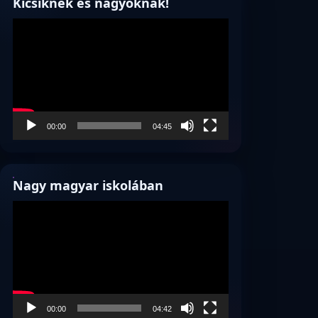
Kicsiknek és nagyoknak!
Videólejátszó
00:00
04:45
Nagy magyar iskolában
Videólejátszó
00:00
04:42