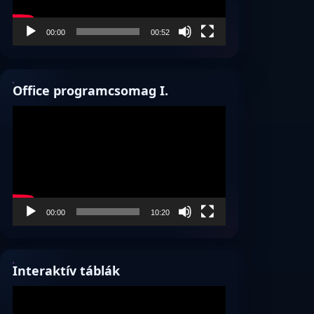
00:00
00:52
Office programcsomag I.
Videólejátszó
00:00
10:20
Interaktív táblák
Videólejátszó