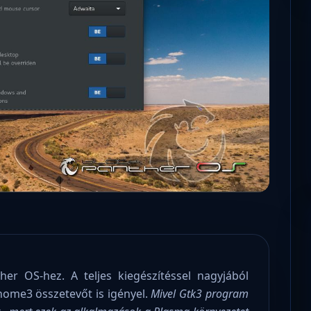
Microsoft odaadta a kulcsokat a
hatóságoknak, hogy visszafejthessék az
adatokat.
er OS-hez. A teljes kiegészítéssel nagyjából
nome3 összetevőt is igényel.
Mivel Gtk3 program