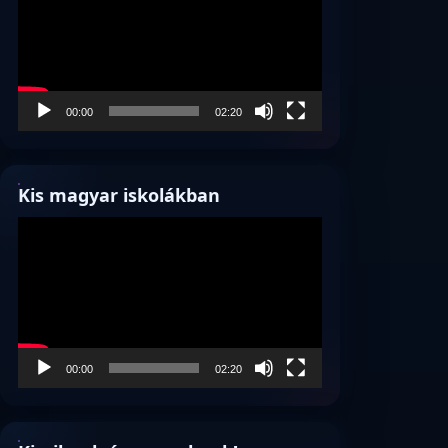
00:00
02:20
Kis magyar iskolákban
Videólejátszó
00:00
02:20