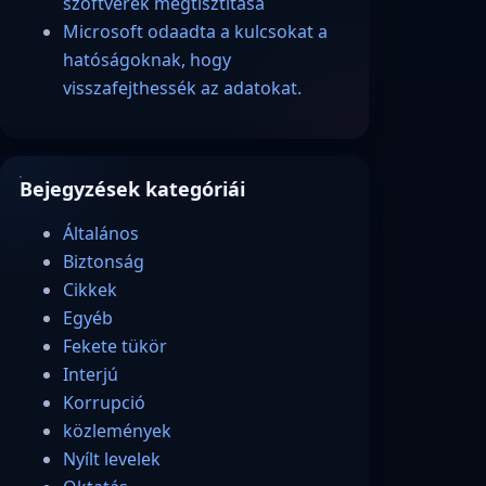
szoftverek megtisztítása
Microsoft odaadta a kulcsokat a
hatóságoknak, hogy
visszafejthessék az adatokat.
Bejegyzések kategóriái
Általános
Biztonság
Cikkek
Egyéb
Fekete tükör
Interjú
Korrupció
közlemények
Nyílt levelek