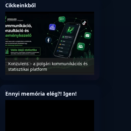
Cikkeinkből
Konzulens – a polgári kommunikációs és
Nyílt levél Tanác
statisztikai platform
az oktatás és füg
Ennyi memória elég?! Igen!
Videólejátszó