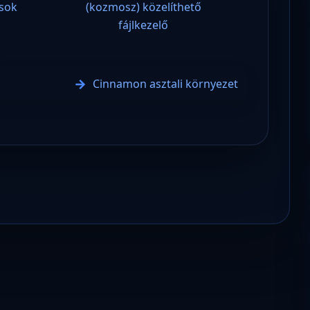
usok
(kozmosz) közelíthető
fájlkezelő
Cinnamon asztali környezet