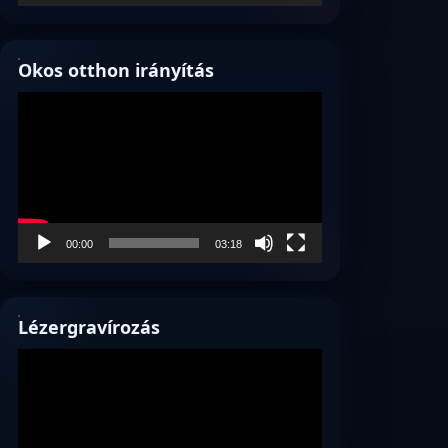
Okos otthon irányítás
Videólejátszó
00:00
03:18
Lézergravírozás
Videólejátszó