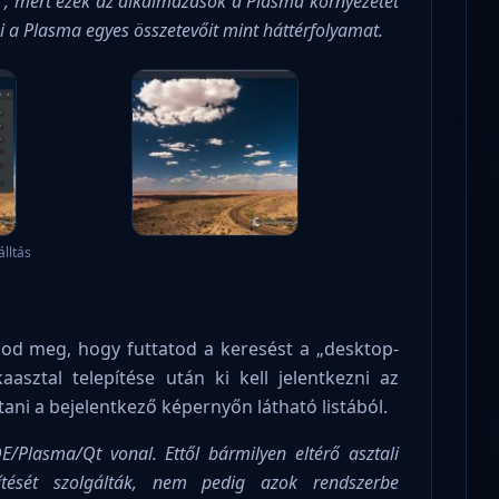
-t , mert ezek az alkalmazások a Plasma környezetet
i a Plasma egyes összetevőit mint háttérfolyamat.
lltás
álod meg, hogy futtatod a keresést a „desktop-
asztal telepítése után ki kell jelentkezni az
ltani a bejelentkező képernyőn látható listából.
E/Plasma/Qt vonal. Ettől bármilyen eltérő asztali
gítését szolgálták, nem pedig azok rendszerbe