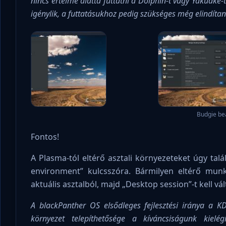
nincs értelme alatta futtatni a Dolphin-t vagy Yakuake
igénylik, a futtatásukhoz pedig szükséges még elindítan
Budgie beá
Fontos!
A Plasma-tól eltérő asztali környezeteket úgy tal
environment” kulcsszóra. Bármilyen eltérő munka
aktuális asztalból, majd „Desktop session”-t kell vá
A blackPanther OS elsődleges fejlesztési iránya a KD
környezet telepíthetősége a kíváncsiságunk kielé