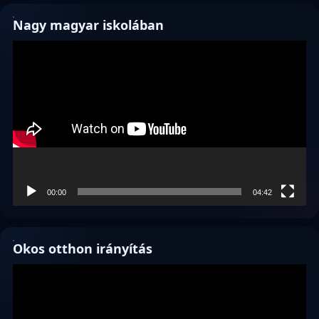
Nagy magyar iskolában
Videólejátszó
00:00
04:42
Okos otthon irányítás
Videólejátszó