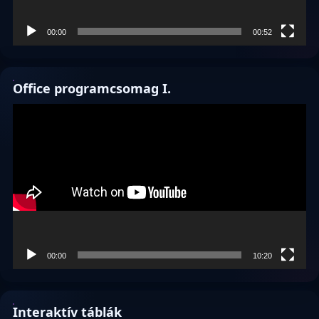
00:00
00:52
Office programcsomag I.
Videólejátszó
00:00
10:20
Interaktív táblák