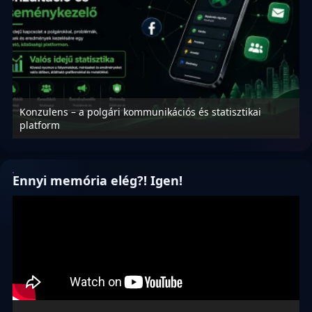
Konzulens – a polgári kommunikációs és statisztikai
N
platform
f
Ennyi memória elég?! Igen!
Videólejátszó