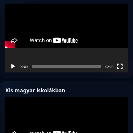
Videólejátszó
00:00
02:20
Kis magyar iskolákban
Videólejátszó