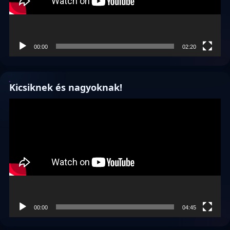
00:00
02:20
Kicsiknek és nagyoknak!
Videólejátszó
00:00
04:45