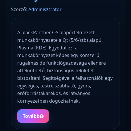
Szerző:
Adminisztrátor
A blackPanther OS alapértelmezett
munkakörnyezete a Qt (5/6/stb) alapú
Plasma (KDE). Egyedül ez a
munkakörnyezet képes egy korszerű,
rugalmas de funkciógazdasága ellenére
áttekinthető, biztonságos felületet
biztosítani. Segítségével a felhasználók egy
egységes, testre szabható, gyors,
erőforrástakarékos, és látványos
környezetben dogozhatnak.
Tovább