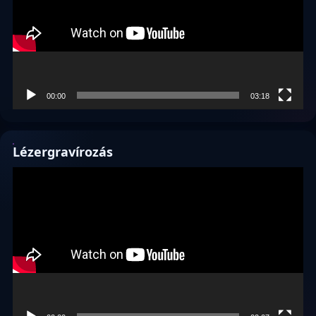
00:00
03:18
Lézergravírozás
Videólejátszó