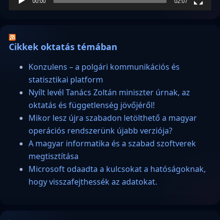
00:00
02:07
Cikkek oktatás témában
Konzulens – a polgári kommunikációs és
statisztikai platform
Nyílt levél Tanács Zoltán miniszter úrnak, az
oktatás és függetlenség jövőjéről!
Mikor lesz újra szabadon letölthető a magyar
operációs rendszerünk újabb verziója?
A magyar informatika és a szabad szoftverek
megtisztítása
Microsoft odaadta a kulcsokat a hatóságoknak,
hogy visszafejthessék az adatokat.