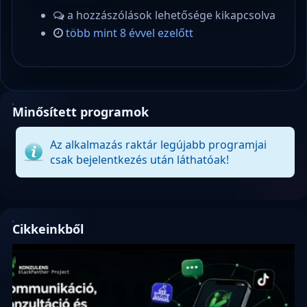
a hozzászólások lehetősége kikapcsolva
több mint 8 évvel ezelőtt
Minősített programok
Az alkalmazás raktár legújabb programjai
csak bejelentkezés után láthatóak!
Cikkeinkből