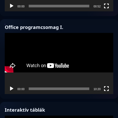
00:00
00:52
Office programcsomag I.
Videólejátszó
00:00
10:20
Interaktív táblák