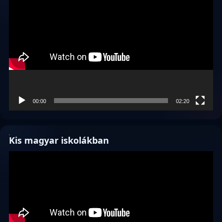
Videólejátszó
00:00
02:20
Kis magyar iskolákban
Videólejátszó