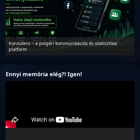
Konzulens – a polgári kommunikációs és statisztikai
N
platform
f
Ennyi memória elég?! Igen!
Videólejátszó