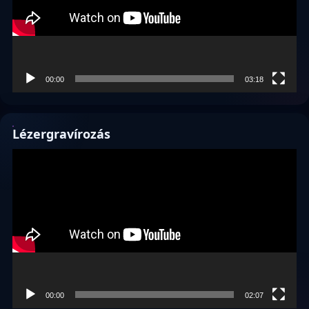
00:00
03:18
Lézergravírozás
Videólejátszó
00:00
02:07