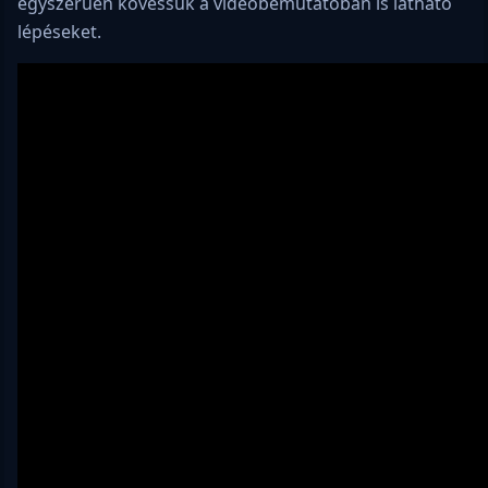
egyszerűen kövessük a videóbemutatóban is látható
lépéseket.