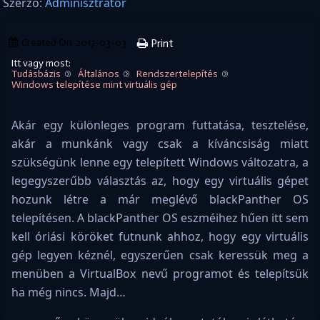
Szerző:
Adminisztrátor
Created On
2017-03-03
Print
Itt vagy most:
Tudásbázis
Általános
Rendszertelepítés
Windows telepítése mint virtuális gép
Akár egy különleges program futtatása, tesztelése,
akár a munkánk vagy csak a kíváncsiság miatt
szükségünk lenne egy telepített Windows változatra, a
legegyszerűbb választás az, hogy egy virtuális gépet
hozunk létre a már meglévő blackPanther OS
telepítésen. A blackPanther OS eszméihez hűen itt sem
kell óriási köröket futnunk ahhoz, hogy egy virtuális
gép legyen kéznél, egyszerűen csak keressük meg a
menüben a VirtualBox nevű programot és telepítsük
ha még nincs. Majd…