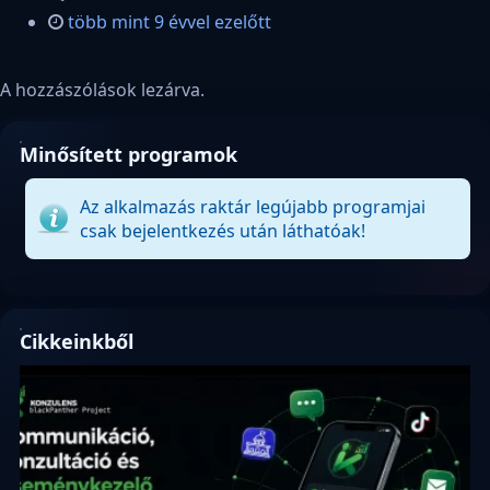
több mint 9 évvel ezelőtt
A hozzászólások lezárva.
Minősített programok
Az alkalmazás raktár legújabb programjai
csak bejelentkezés után láthatóak!
Cikkeinkből