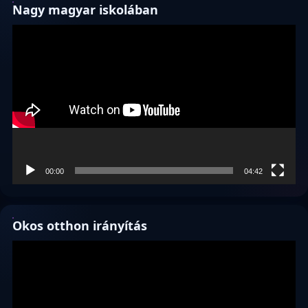
Nagy magyar iskolában
Videólejátszó
00:00
04:42
Okos otthon irányítás
Videólejátszó