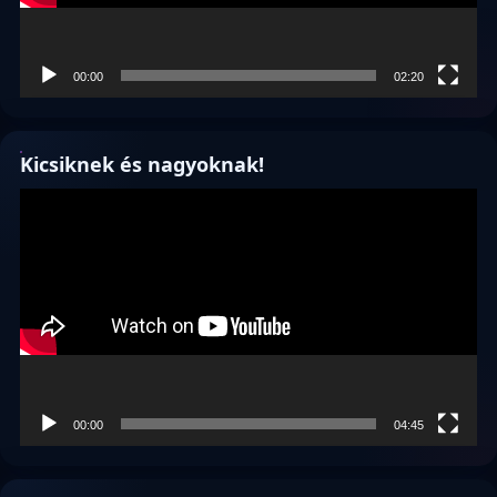
00:00
02:20
Kicsiknek és nagyoknak!
Videólejátszó
00:00
04:45