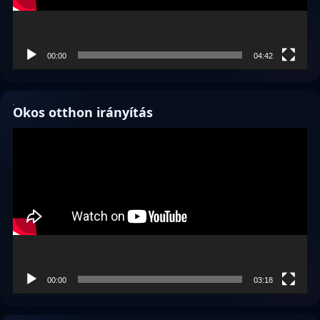
00:00
04:42
Okos otthon irányítás
Videólejátszó
00:00
03:18