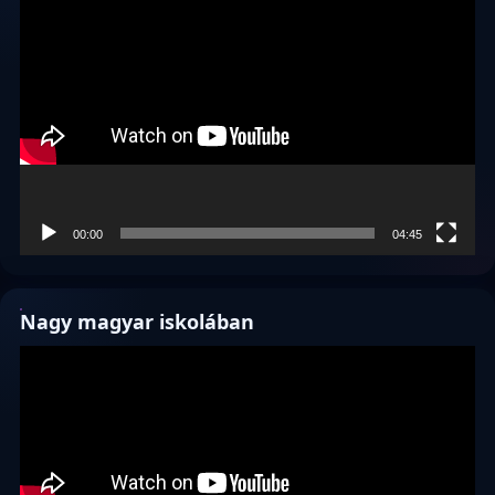
Videólejátszó
00:00
04:45
Nagy magyar iskolában
Videólejátszó