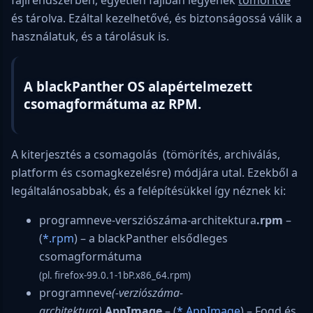
és tárolva. Ezáltal kezelhetővé, és biztonságossá válik a
használatuk, és a tárolásuk is.
A blackPanther OS alapértelmezett
csomagformátuma az RPM.
A kiterjesztés a csomagolás (tömörítés, archiválás,
platform és csomagkezelésre) módjára utal. Ezekből a
legáltalánosabbak, és a felépítésükkel így néznek ki:
programneve-versziószáma-architektura
.rpm
–
(
*.rpm
) – a blackPanther elsődleges
csomagformátuma
(pl. firefox-99.0.1-1bP.x86_64.rpm)
programneve
(-verziószáma-
architektura)
.
AppImage
– (
*.AppImage
) – Fogd és