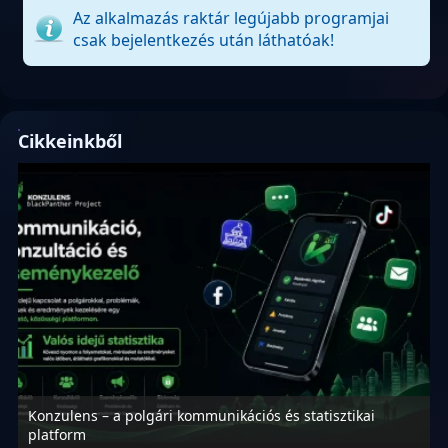
Az alkalmazás raktár legújabb programjai
csak bejelentkezés után láthatóak!
Cikkeinkből
Konzulens – a polgári kommunikációs és statisztikai
N
platform
f