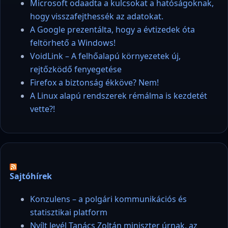
Microsoft odaadta a kulcsokat a hatóságoknak,
hogy visszafejthessék az adatokat.
A Google prezentálta, hogy a évtizedek óta
feltörhető a Windows!
VoidLink – A felhőalapú környezetek új,
rejtőzködő fenyegetése
Firefox a biztonság ékköve? Nem!
A Linux alapú rendszerek rémálma is kezdetét
vette?!
Sajtóhírek
Konzulens – a polgári kommunikációs és
statisztikai platform
Nyílt levél Tanács Zoltán miniszter úrnak, az