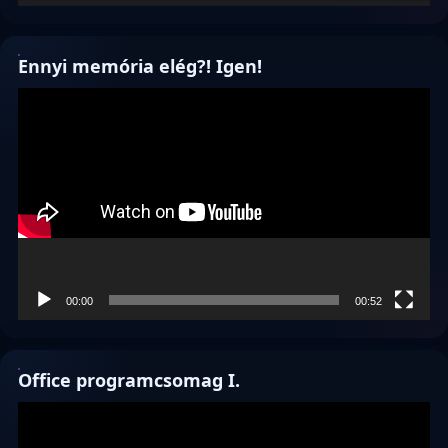
Ennyi memória elég?! Igen!
Videólejátszó
00:00
00:52
Office programcsomag I.
Videólejátszó