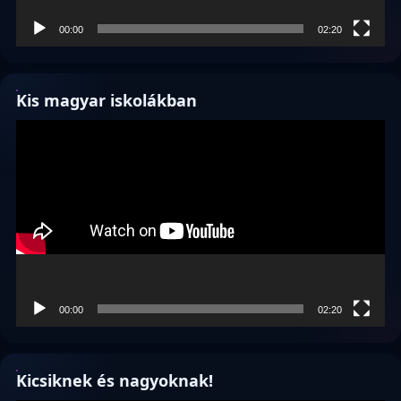
00:00
02:20
Kis magyar iskolákban
Videólejátszó
00:00
02:20
Kicsiknek és nagyoknak!