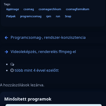
Tags:
AppImage
csomag
csomagarchívum
csomagformátum
Flatpak
programcsomag
rpm
run
Snap
Programcsomag-, rendszer-konzisztencia
Videoleképzés, renderelés ffmpeg-el
több mint 4 évvel ezelőtt
A hozzászólások lezárva.
Minősített programok