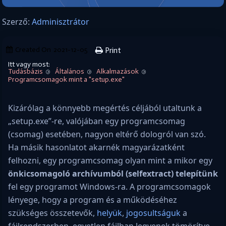
Szerző:
Adminisztrátor
Created On
2021-12-05
Print
Itt vagy most:
Tudásbázis
Általános
Alkalmazások
Programcsomagok mint a "setup.exe"
Kizárólag a könnyebb megértés céljából utaltunk a
„setup.exe”-re, valójában egy programcsomag
(csomag) esetében, nagyon eltérő dologról van szó.
Ha másik hasonlatot akarnék magyarázatként
felhozni, egy programcsomag olyan mint a mikor egy
önkicsomagoló archívumból (selfextract) telepítünk
fel egy programot Windows-ra. A programcsomagok
lényege, hogy a program és a működéséhez
szükséges összetevők,
helyük
,
jogosultságuk
a
fájlrendszerben, egyetlen fájlban legyenek
tömörítve