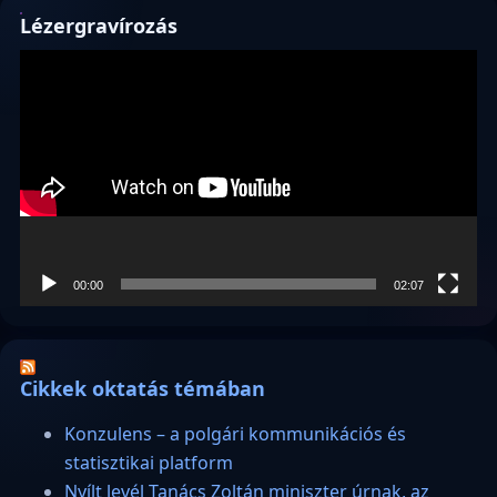
Lézergravírozás
Videólejátszó
00:00
02:07
Cikkek oktatás témában
Konzulens – a polgári kommunikációs és
statisztikai platform
Nyílt levél Tanács Zoltán miniszter úrnak, az