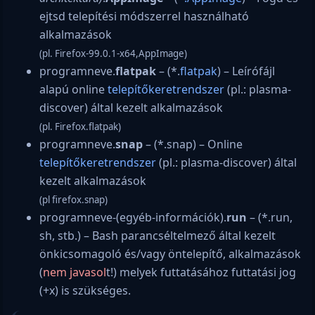
ejtsd telepítési módszerrel használható
alkalmazások
(pl. Firefox-99.0.1-x64,AppImage)
programneve.
flatpak
– (*.
flatpak
) – Leírófájl
alapú online
telepítőkeretrendszer
(pl.: plasma-
discover) által kezelt alkalmazások
(pl. Firefox.flatpak)
programneve.
snap
– (*.snap) – Online
telepítőkeretrendszer
(pl.: plasma-discover) által
kezelt alkalmazások
(pl firefox.snap)
programneve-(egyéb-információk).
run
– (*.run,
sh, stb.) – Bash parancséltelmező által kezelt
önkicsomagoló és/vagy öntelepítő, alkalmazások
(
nem javasol
t!) melyek futtatásához futtatási jog
(+x) is szükséges.