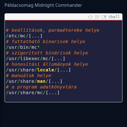
Példacsomag Midnight Commander
Shell
0
1
# beállítások, parmaétereke helye
2
/
etc
/
mc
/
[
.
.
.
]
3
# futtatható binarisok helye
4
/
usr
/
bin
/
mc
*
5
# szigorított binárisok helye
6
/
usr
/
libexec
/
mc
/
[
.
.
.
]
7
# honosítási állományok helye
8
/
usr
/
share
/
locale
/
[
.
.
.
]
9
# manuálok helye
0
/
usr
/
share
/
man
/
[
.
.
.
]
1
# a program adatkönyvtára
2
/
usr
/
share
/
mc
/
[
.
.
.
]
3