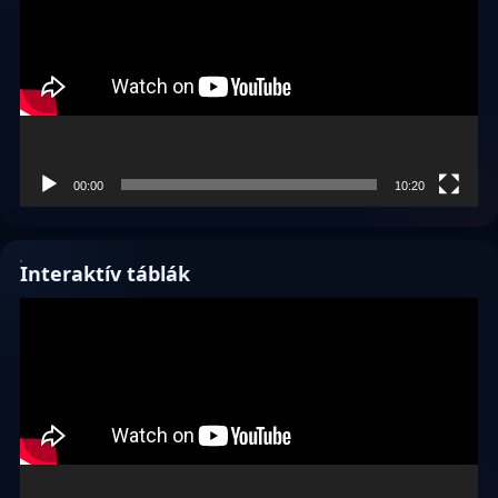
00:00
10:20
Interaktív táblák
Videólejátszó