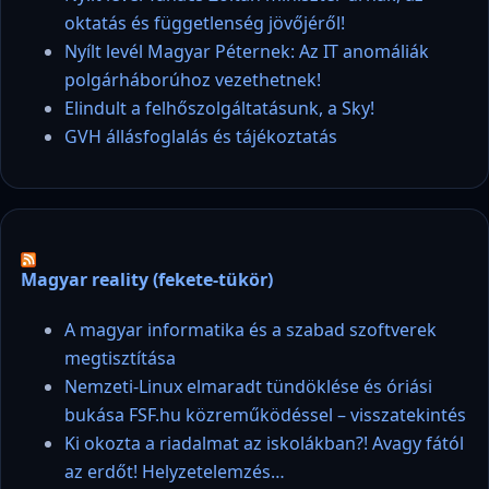
oktatás és függetlenség jövőjéről!
Nyílt levél Magyar Péternek: Az IT anomáliák
polgárháborúhoz vezethetnek!
Elindult a felhőszolgáltatásunk, a Sky!
GVH állásfoglalás és tájékoztatás
Magyar reality (fekete-tükör)
A magyar informatika és a szabad szoftverek
megtisztítása
Nemzeti-Linux elmaradt tündöklése és óriási
bukása FSF.hu közreműködéssel – visszatekintés
Ki okozta a riadalmat az iskolákban?! Avagy fától
az erdőt! Helyzetelemzés…