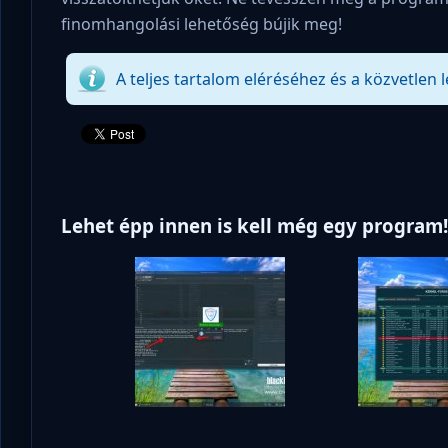
finomhangolási lehetőség bújik meg!
A teljes tartalom eléréséhez és a közvetlen l
Lehet épp innen is kell még egy program