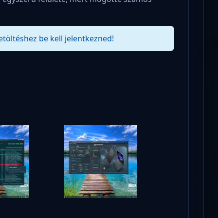
etöltéshez be kell jelentkezned!
!