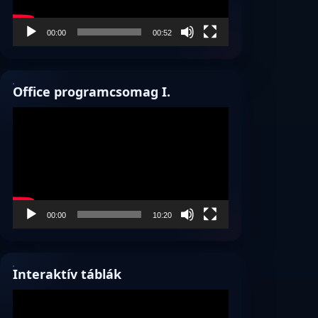
00:00
00:52
Office programcsomag I.
Videólejátszó
00:00
10:20
Interaktív táblák
Videólejátszó