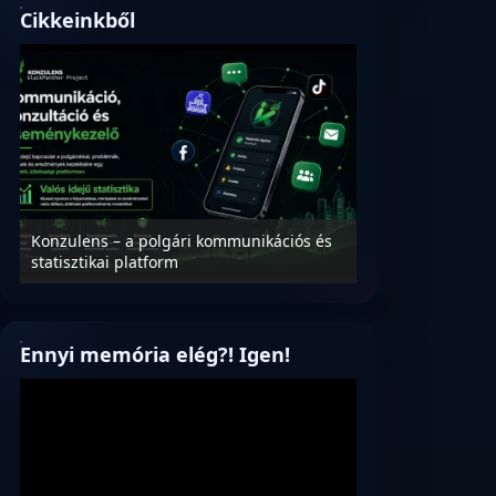
Cikkeinkből
Konzulens – a polgári kommunikációs és
Nyílt levél Tanác
statisztikai platform
az oktatás és füg
Ennyi memória elég?! Igen!
Videólejátszó