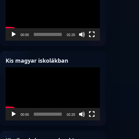
00:00
02:20
Kis magyar iskolákban
Videólejátszó
00:00
02:20