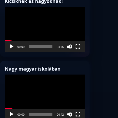
Kicsiknek és nagyoknak!
Videólejátszó
00:00
04:45
Nagy magyar iskolában
Videólejátszó
00:00
04:42