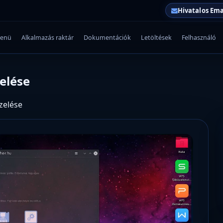
Hivatalos Ema
enü
Alkalmazás raktár
Dokumentációk
Letöltések
Felhasználó
elése
zelése