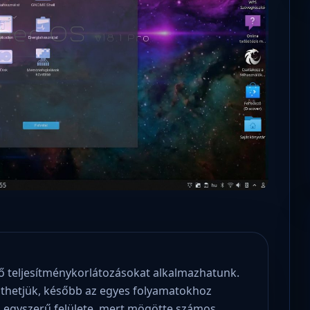
Microsoft odaadta a kulcsokat a
hatóságoknak, hogy visszafejthessék az
adatokat.
edő teljesítménykorlátozásokat alkalmazhatunk.
nthetjük, később az egyes folyamatokhoz
m egyszerű felülete, mert mögötte számos