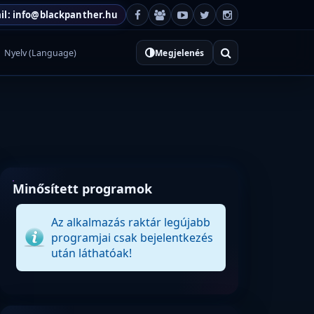
il: info@blackpanther.hu
Nyelv (Language)
Megjelenés
Minősített programok
Az alkalmazás raktár legújabb
programjai csak bejelentkezés
után láthatóak!