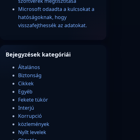
szoftverek megtisztítása
Microsoft odaadta a kulcsokat a
hatóságoknak, hogy
visszafejthessék az adatokat.
Bejegyzések kategóriái
Általános
Biztonság
Cikkek
Egyéb
Fekete tükör
Interjú
Korrupció
közlemények
Nyílt levelek