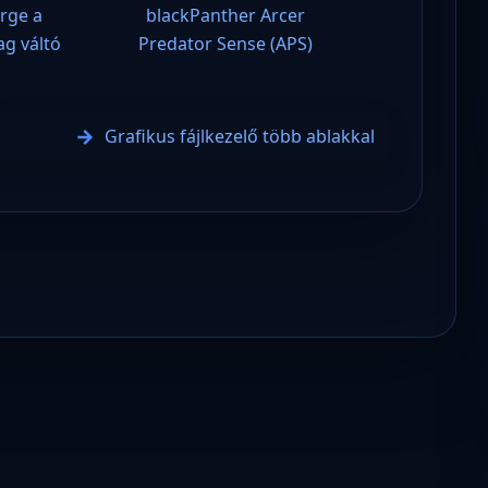
orge a
blackPanther Arcer
g váltó
Predator Sense (APS)
Grafikus fájlkezelő több ablakkal