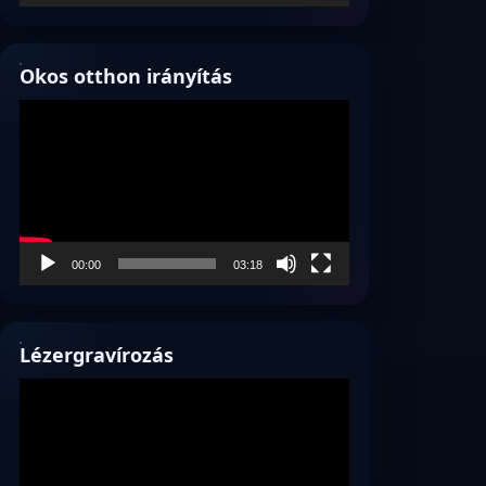
Okos otthon irányítás
Videólejátszó
00:00
03:18
Lézergravírozás
Videólejátszó