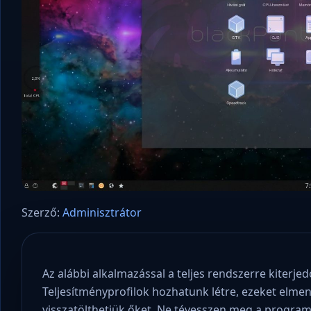
Szerző:
Adminisztrátor
Az alábbi alkalmazással a teljes rendszerre kiterj
Teljesítményprofilok hozhatunk létre, ezeket elme
visszatölthetjük őket. Ne tévesszen meg a progra