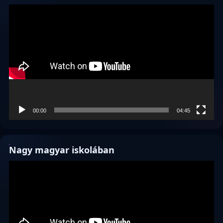
Videólejátszó
00:00
04:45
Nagy magyar iskolában
Videólejátszó