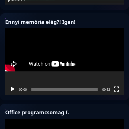
Ennyi memória elég?! Igen!
Videólejátszó
00:00
00:52
Office programcsomag I.
Videólejátszó