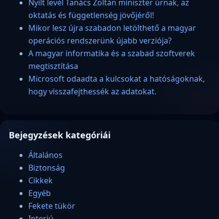
Nyílt levél Tanács Zoltán miniszter úrnak, az
oktatás és függetlenség jövőjéről!
Mikor lesz újra szabadon letölthető a magyar
operációs rendszerünk újabb verziója?
A magyar informatika és a szabad szoftverek
megtisztítása
Microsoft odaadta a kulcsokat a hatóságoknak,
hogy visszafejthessék az adatokat.
Bejegyzések kategóriái
Általános
Biztonság
Cikkek
Egyéb
Fekete tükör
Interjú