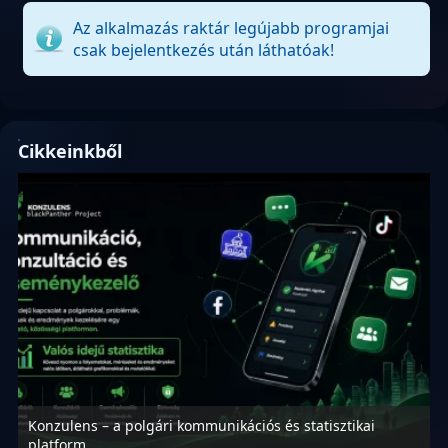
Az alkalmazás raktár legújabb programjai
csak bejelentkezés után láthatóak!
Cikkeinkből
Konzulens – a polgári kommunikációs és statisztikai
N
platform
f