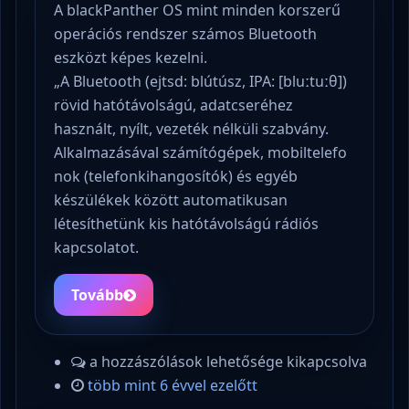
A blackPanther OS mint minden korszerű
operációs rendszer számos Bluetooth
eszközt képes kezelni.
„A Bluetooth (ejtsd: blútúsz, IPA: [bluːtuːθ])
rövid hatótávolságú, adatcseréhez
használt, nyílt, vezeték nélküli szabvány.
Alkalmazásával számítógépek, mobiltelefo
nok (telefonkihangosítók) és egyéb
készülékek között automatikusan
létesíthetünk kis hatótávolságú rádiós
kapcsolatot.
Tovább
a hozzászólások lehetősége kikapcsolva
több mint 6 évvel ezelőtt