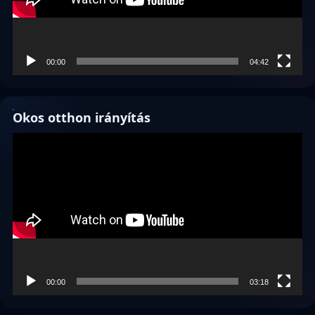
00:00
04:42
Okos otthon irányítás
Videólejátszó
00:00
03:18