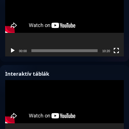
00:00
10:20
Interaktív táblák
Videólejátszó