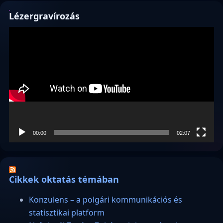
Lézergravírozás
Videólejátszó
00:00
02:07
Cikkek oktatás témában
Konzulens – a polgári kommunikációs és
statisztikai platform