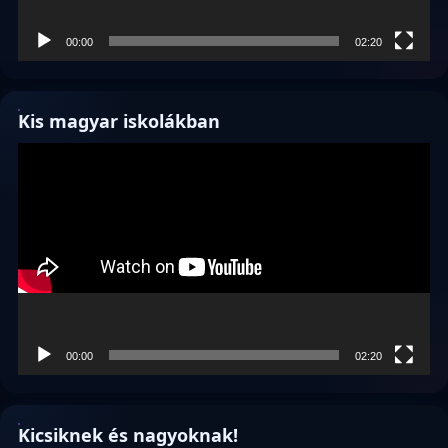
00:00
02:20
Kis magyar iskolákban
Videólejátszó
00:00
02:20
Kicsiknek és nagyoknak!