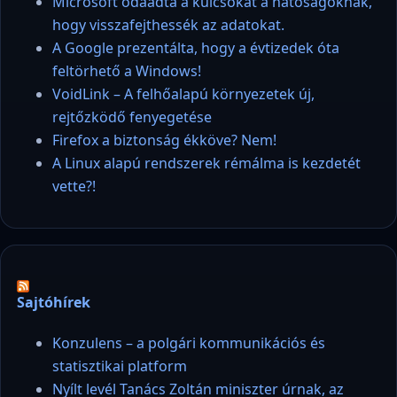
Microsoft odaadta a kulcsokat a hatóságoknak,
hogy visszafejthessék az adatokat.
A Google prezentálta, hogy a évtizedek óta
feltörhető a Windows!
VoidLink – A felhőalapú környezetek új,
rejtőzködő fenyegetése
Firefox a biztonság ékköve? Nem!
A Linux alapú rendszerek rémálma is kezdetét
vette?!
Sajtóhírek
Konzulens – a polgári kommunikációs és
statisztikai platform
Nyílt levél Tanács Zoltán miniszter úrnak, az