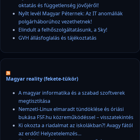
oktatás és függetlenség jövőjéről!
Nyílt levél Magyar Péternek: Az IT anomáliák
polgárháborúhoz vezethetnek!
Elindult a felhőszolgáltatásunk, a Sky!
GVH állásfoglalás és tájékoztatás
Magyar reality (fekete-tükör)
A magyar informatika és a szabad szoftverek
megtisztítása
Nemzeti-Linux elmaradt tündöklése és óriási
bukása FSF.hu közreműködéssel – visszatekintés
Ki okozta a riadalmat az iskolákban?! Avagy fától
az erdőt! Helyzetelemzés…