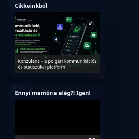
Cikkeinkből
Nyílt levél Tanác
essék
Konzulens – a polgári kommunikációs
úrnak, az oktatá
és statisztikai platform
jövőjéről!
Ennyi memória elég?! Igen!
Videólejátszó