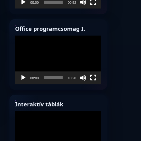
00:00
00:52
Office programcsomag I.
Videólejátszó
00:00
10:20
Interaktív táblák
Videólejátszó