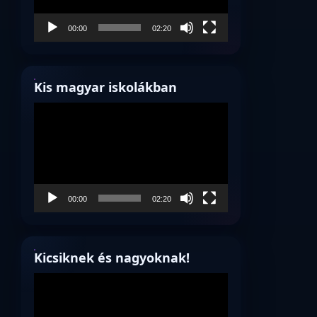
00:00
02:20
Kis magyar iskolákban
Videólejátszó
00:00
02:20
Kicsiknek és nagyoknak!
Videólejátszó