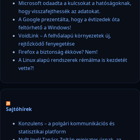
Microsoft odaadta a kulcsokat a hatóságoknak,
hogy visszafejthessék az adatokat.
A Google prezentálta, hogy a évtizedek óta
feltörhető a Windows!
VoidLink – A felhőalapú környezetek új,
rejtőzködő fenyegetése
Firefox a biztonság ékköve? Nem!
A Linux alapú rendszerek rémálma is kezdetét
vette?!
Sajtóhírek
Konzulens – a polgári kommunikációs és
statisztikai platform
Nyílt levél Tanács Zoltán miniszter úrnak, az