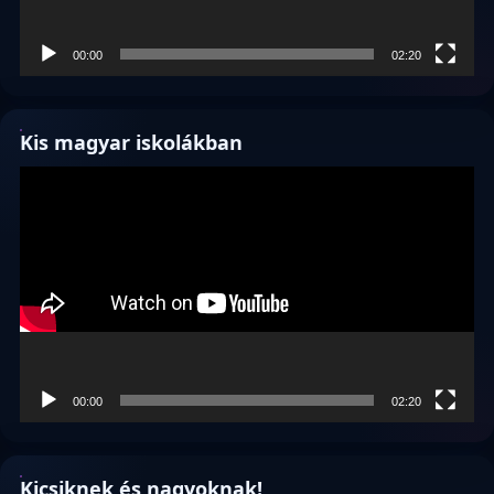
00:00
02:20
Kis magyar iskolákban
Videólejátszó
00:00
02:20
Kicsiknek és nagyoknak!