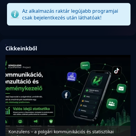
Az alkalmazás raktár legújabb programjai
csak bejelentkezés után láthatóak!
Cikkeinkből
Konzulens – a polgári kommunikációs és statisztikai
N