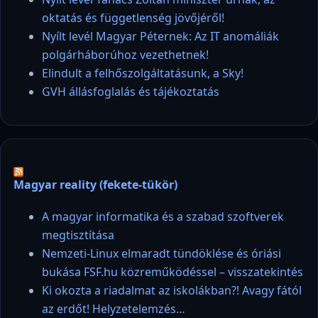
oktatás és függetlenség jövőjéről!
Nyílt levél Magyar Péternek: Az IT anomáliák
polgárháborúhoz vezethetnek!
Elindult a felhőszolgáltatásunk, a Sky!
GVH állásfoglalás és tájékoztatás
Magyar reality (fekete-tükör)
A magyar informatika és a szabad szoftverek
megtisztítása
Nemzeti-Linux elmaradt tündöklése és óriási
bukása FSF.hu közreműködéssel – visszatekintés
Ki okozta a riadalmat az iskolákban?! Avagy fától
az erdőt! Helyzetelemzés…