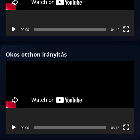
00:00
04:42
Okos otthon irányítás
Videólejátszó
00:00
03:18