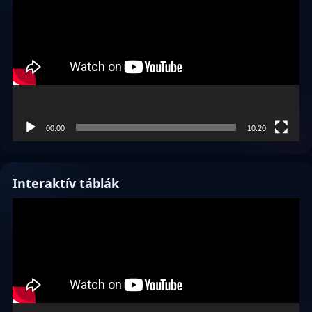
00:00
10:20
Interaktív táblák
Videólejátszó