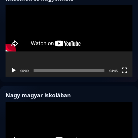
Videólejátszó
00:00
04:45
Nagy magyar iskolában
Videólejátszó