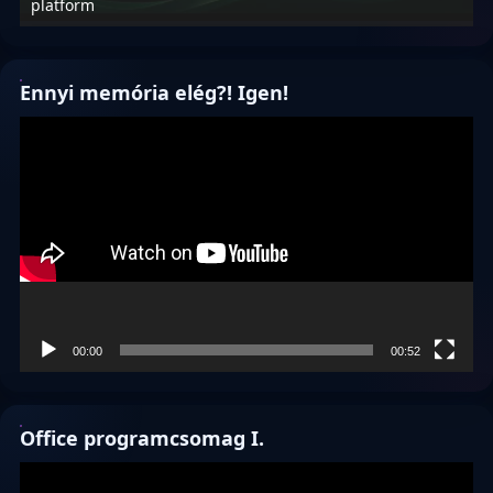
platform
f
Ennyi memória elég?! Igen!
Videólejátszó
00:00
00:52
Office programcsomag I.
Videólejátszó