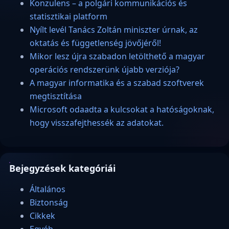
Konzulens – a polgári kommunikációs és
statisztikai platform
Nyílt levél Tanács Zoltán miniszter úrnak, az
oktatás és függetlenség jövőjéről!
Mikor lesz újra szabadon letölthető a magyar
operációs rendszerünk újabb verziója?
A magyar informatika és a szabad szoftverek
megtisztítása
Microsoft odaadta a kulcsokat a hatóságoknak,
hogy visszafejthessék az adatokat.
Bejegyzések kategóriái
Általános
Biztonság
Cikkek
Egyéb