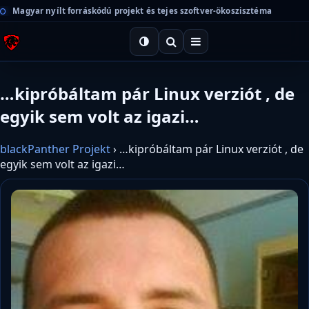
Magyar nyílt forráskódú projekt és tejes szoftver-ökoszisztéma
…kipróbáltam pár Linux verziót , de
egyik sem volt az igazi…
blackPanther Projekt
›
…kipróbáltam pár Linux verziót , de
egyik sem volt az igazi…