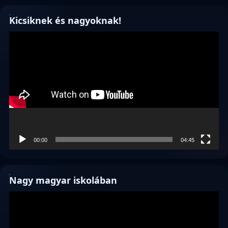
Kicsiknek és nagyoknak!
Videólejátszó
00:00
04:45
Nagy magyar iskolában
Videólejátszó