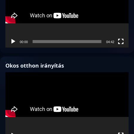
00:00
04:42
Okos otthon irányítás
Videólejátszó