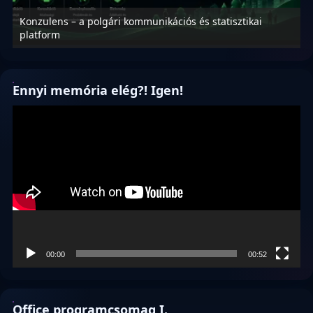
Konzulens – a polgári kommunikációs és statisztikai
N
platform
f
Ennyi memória elég?! Igen!
Videólejátszó
00:00
00:52
Office programcsomag I.