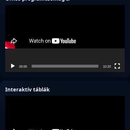
Videólejátszó
00:00
10:20
Interaktív táblák
Videólejátszó