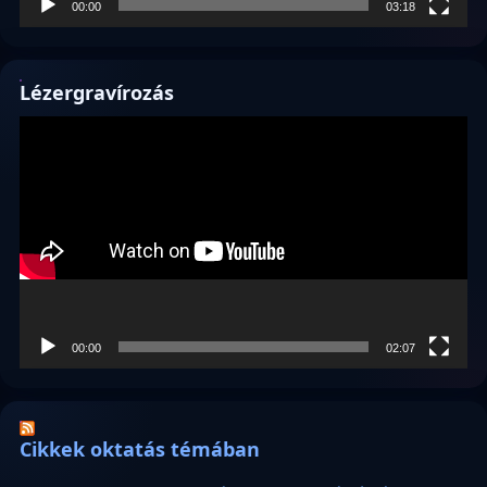
00:00
03:18
Lézergravírozás
Videólejátszó
00:00
02:07
Cikkek oktatás témában