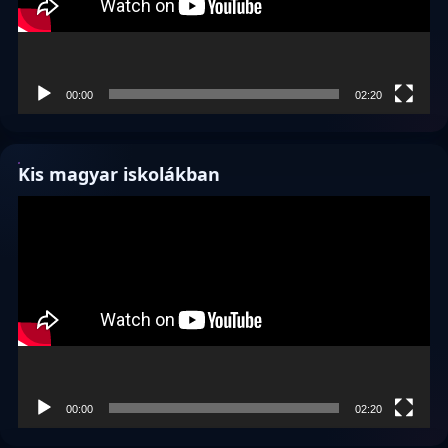
00:00
02:20
Kis magyar iskolákban
Videólejátszó
00:00
02:20