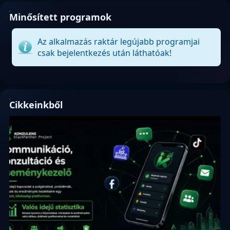
Minősített programok
Az alkalmazás raktár legújabb programjai
csak bejelentkezés után láthatóak!
Cikkeinkből