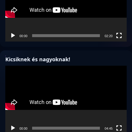
00:00
02:20
Kicsiknek és nagyoknak!
Videólejátszó
00:00
04:45