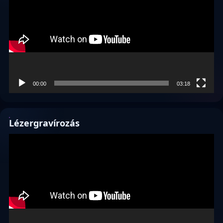
00:00
03:18
Lézergravírozás
Videólejátszó