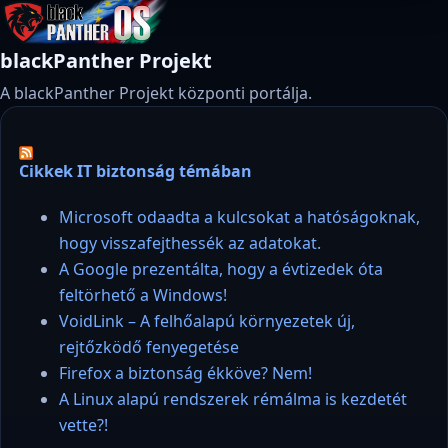
blackPanther Projekt
A blackPanther Projekt központi portálja.
Cikkek IT biztonság témában
Microsoft odaadta a kulcsokat a hatóságoknak,
hogy visszafejthessék az adatokat.
A Google prezentálta, hogy a évtizedek óta
feltörhető a Windows!
VoidLink – A felhőalapú környezetek új,
rejtőzködő fenyegetése
Firefox a biztonság ékköve? Nem!
A Linux alapú rendszerek rémálma is kezdetét
vette?!