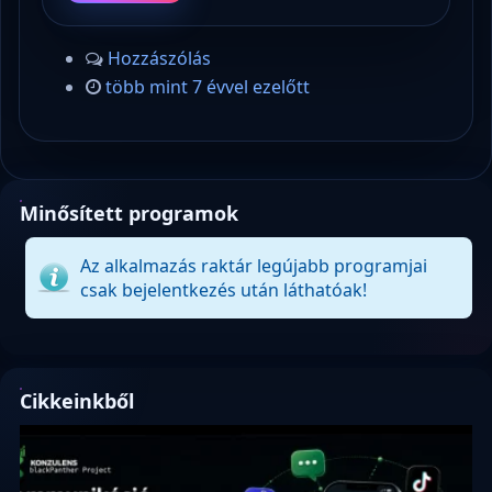
Hozzászólás
több mint 7 évvel ezelőtt
Minősített programok
Az alkalmazás raktár legújabb programjai
csak bejelentkezés után láthatóak!
Cikkeinkből