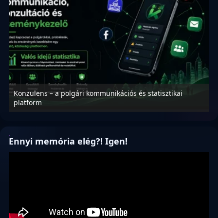
Konzulens – a polgári kommunikációs és statisztikai
N
platform
f
Ennyi memória elég?! Igen!
Videólejátszó