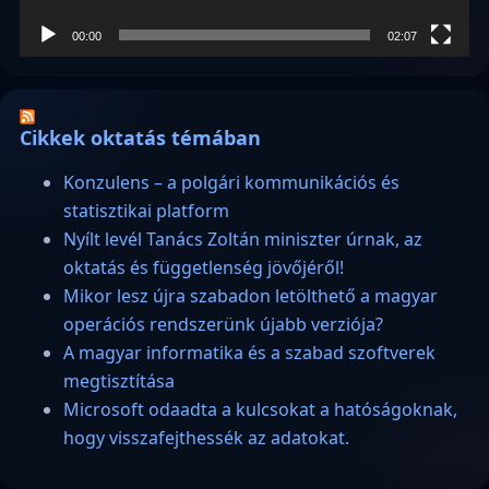
00:00
02:07
Cikkek oktatás témában
Konzulens – a polgári kommunikációs és
statisztikai platform
Nyílt levél Tanács Zoltán miniszter úrnak, az
oktatás és függetlenség jövőjéről!
Mikor lesz újra szabadon letölthető a magyar
operációs rendszerünk újabb verziója?
A magyar informatika és a szabad szoftverek
megtisztítása
Microsoft odaadta a kulcsokat a hatóságoknak,
hogy visszafejthessék az adatokat.