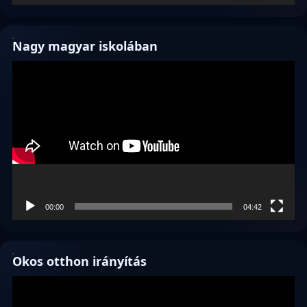
Nagy magyar iskolában
Videólejátszó
00:00
04:42
Okos otthon irányítás
Videólejátszó