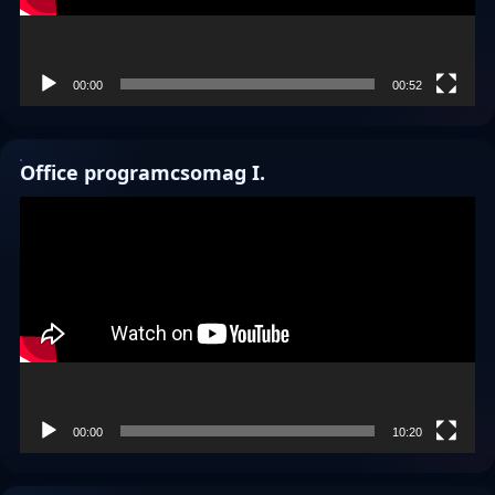
00:00
00:52
Office programcsomag I.
Videólejátszó
00:00
10:20