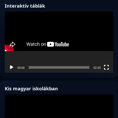
Interaktív táblák
Videólejátszó
00:00
02:20
Kis magyar iskolákban
Videólejátszó