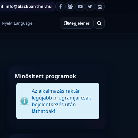
il: info@blackpanther.hu
Nyelv (Language)
Megjelenés
Minősített programok
Az alkalmazás raktár
legújabb programjai csak
bejelentkezés után
láthatóak!