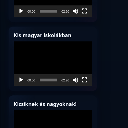
00:00
02:20
Kis magyar iskolákban
Videólejátszó
00:00
02:20
Kicsiknek és nagyoknak!
Videólejátszó