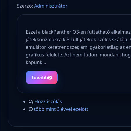
Szerző:
Adminisztrátor
Ezzel a blackPanther OS-en futtatható alkalmazá
játékkonzolokra készült játékok széles skálája
emulátor keretrendszer, ami gyakorlatilag az e
grafikus felülete. Azt nem tudom mondani, hogy
kapunk…
Tovább
Hozzászólás
több mint 3 évvel ezelőtt