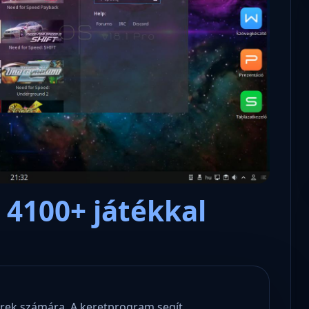
Microsoft odaadta a kulcsokat a
hatóságoknak, hogy visszafejth
az adatokat.
 4100+ játékkal
zerek számára. A keretprogram segít