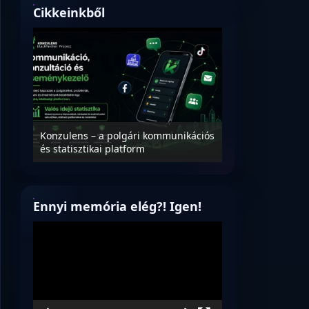
Cikkeinkből
Nyílt levél Tanác
essék
Konzulens – a polgári kommunikációs
úrnak, az oktatá
és statisztikai platform
jövőjéről!
Ennyi memória elég?! Igen!
Videólejátszó