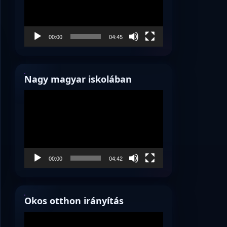
00:00
04:45
Nagy magyar iskolában
Videólejátszó
00:00
04:42
Okos otthon irányítás
Videólejátszó