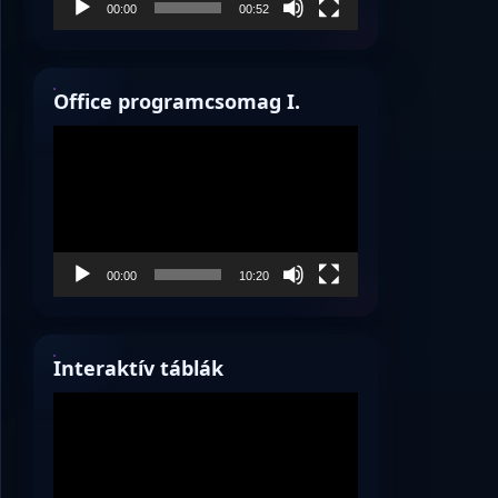
00:00
00:52
Office programcsomag I.
Videólejátszó
00:00
10:20
Interaktív táblák
Videólejátszó