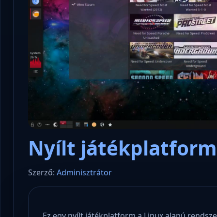
Nyílt játékplatform
Szerző:
Adminisztrátor
Ez egy nyílt játékplatform a Linux alapú rends