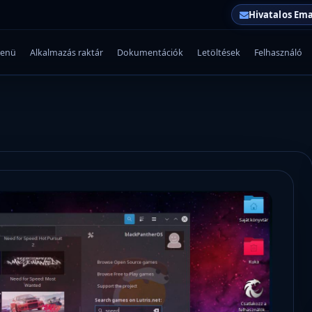
Hivatalos Ema
enü
Alkalmazás raktár
Dokumentációk
Letöltések
Felhasználó