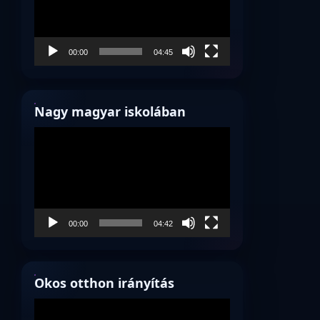
00:00
04:45
Nagy magyar iskolában
Videólejátszó
00:00
04:42
Okos otthon irányítás
Videólejátszó