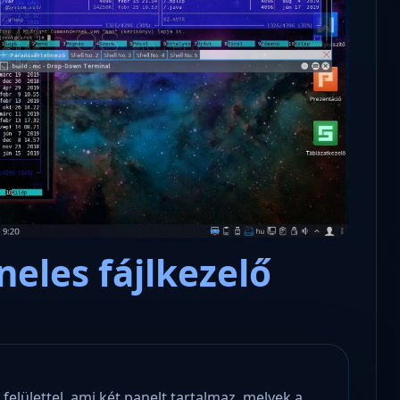
Microsoft odaadta a kulcsokat a
hatóságoknak, hogy visszafejth
az adatokat.
eles fájlkezelő
felülettel, ami két panelt tartalmaz, melyek a