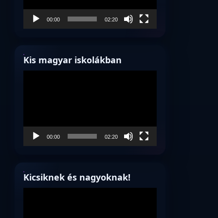
00:00
02:20
Kis magyar iskolákban
Videólejátszó
00:00
02:20
Kicsiknek és nagyoknak!
Videólejátszó