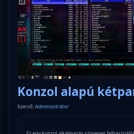
Konzol alapú kétpan
Szerző:
Adminisztrátor
Ez egy konzol alkalmazás szöveges felhasználói 