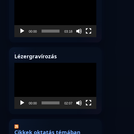
00:00
03:18
Lézergravírozás
Videólejátszó
00:00
02:07
Cikkek oktatás témában