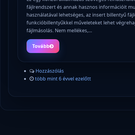
fájlrendszert és annak hasznos információit muta
használatával lehetséges, az insert billentyű fá
funkcióbillentyűkkel műveleteket lehet végrehaj
fájlmásolás. Nem mellékes,…
Tovább
Hozzászólás
több mint 6 évvel ezelőtt