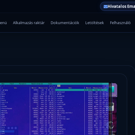
Hivatalos Ema
enü
Alkalmazás raktár
Dokumentációk
Letöltések
Felhasználó