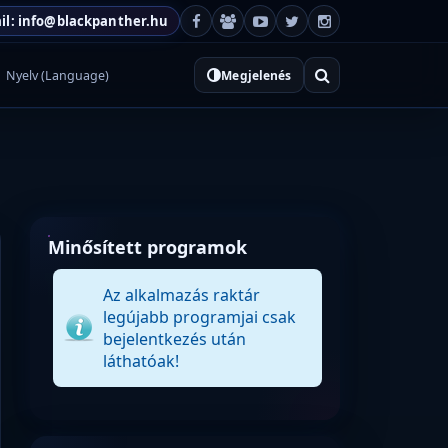
il: info@blackpanther.hu
Nyelv (Language)
Megjelenés
Minősített programok
Az alkalmazás raktár
legújabb programjai csak
bejelentkezés után
láthatóak!