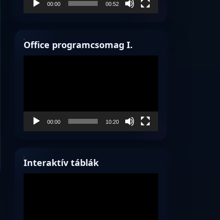
00:00
00:52
Office programcsomag I.
Videólejátszó
00:00
10:20
Interaktív táblák
Videólejátszó