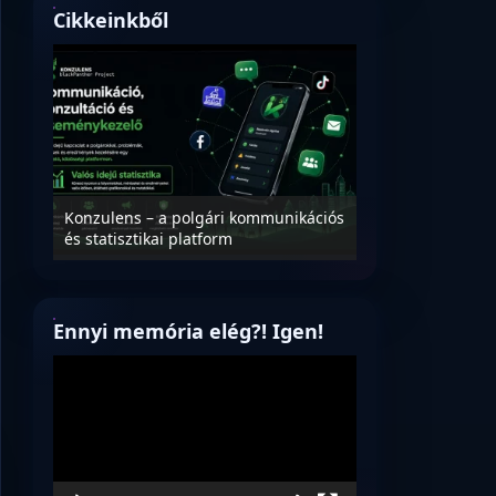
Cikkeinkből
Nyílt levél Tanác
essék
Konzulens – a polgári kommunikációs
úrnak, az oktatá
és statisztikai platform
jövőjéről!
Ennyi memória elég?! Igen!
Videólejátszó