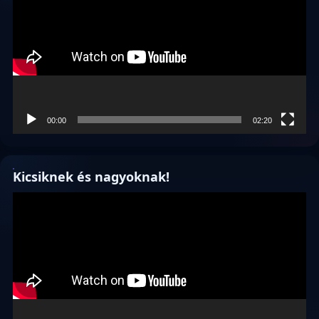
00:00
02:20
Kicsiknek és nagyoknak!
Videólejátszó