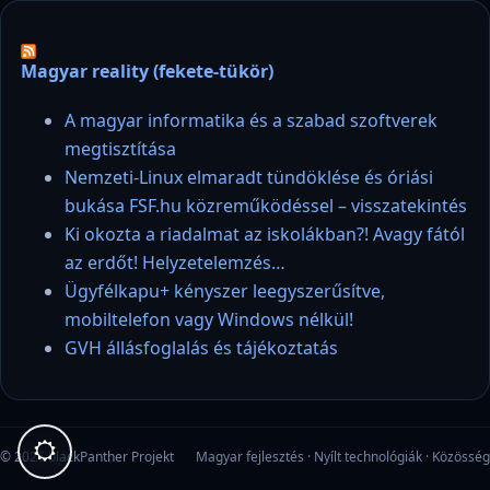
Magyar reality (fekete-tükör)
A magyar informatika és a szabad szoftverek
megtisztítása
Nemzeti-Linux elmaradt tündöklése és óriási
bukása FSF.hu közreműködéssel – visszatekintés
Ki okozta a riadalmat az iskolákban?! Avagy fától
az erdőt! Helyzetelemzés…
Ügyfélkapu+ kényszer leegyszerűsítve,
mobiltelefon vagy Windows nélkül!
GVH állásfoglalás és tájékoztatás
© 2026 blackPanther Projekt
Magyar fejlesztés · Nyílt technológiák · Közösség