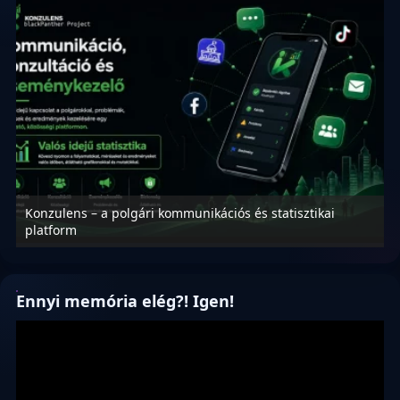
Konzulens – a polgári kommunikációs és statisztikai
N
platform
f
Ennyi memória elég?! Igen!
Videólejátszó