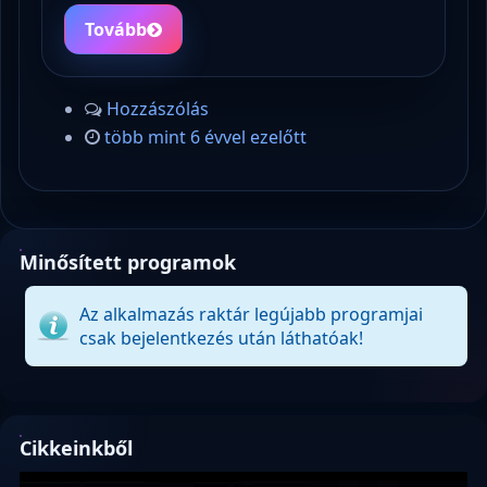
Tovább
Hozzászólás
több mint 6 évvel ezelőtt
Minősített programok
Az alkalmazás raktár legújabb programjai
csak bejelentkezés után láthatóak!
Cikkeinkből