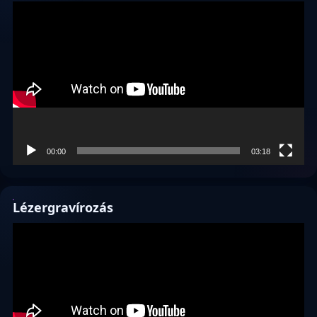
Videólejátszó
00:00
03:18
Lézergravírozás
Videólejátszó