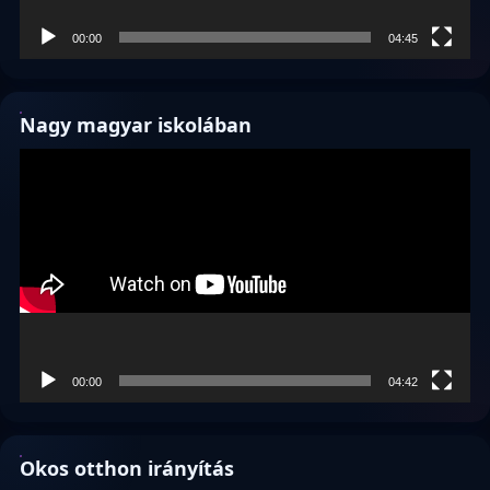
00:00
04:45
Nagy magyar iskolában
Videólejátszó
00:00
04:42
Okos otthon irányítás