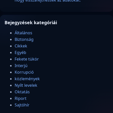
hogy visszafejthessék az adatokat.
Bejegyzések kategóriái
Általános
Biztonság
Cikkek
Egyéb
Fekete tükör
Interjú
Korrupció
közlemények
Nyílt levelek
Oktatás
Riport
Sajtóhír