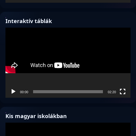
Interaktív táblák
Videólejátszó
00:00
02:20
Kis magyar iskolákban
Videólejátszó