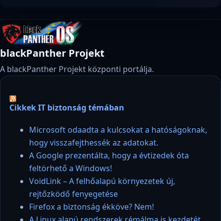
blackPanther Projekt
A blackPanther Projekt központi portálja.
Cikkek IT biztonság témában
Microsoft odaadta a kulcsokat a hatóságoknak,
hogy visszafejthessék az adatokat.
A Google prezentálta, hogy a évtizedek óta
feltörhető a Windows!
VoidLink – A felhőalapú környezetek új,
rejtőzködő fenyegetése
Firefox a biztonság ékköve? Nem!
A Linux alapú rendszerek rémálma is kezdetét