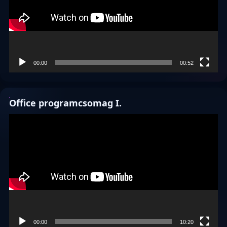
00:00
00:52
Office programcsomag I.
Videólejátszó
00:00
10:20