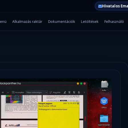
Hivatalos Ema
enü
Alkalmazás raktár
Dokumentációk
Letöltések
Felhasználó