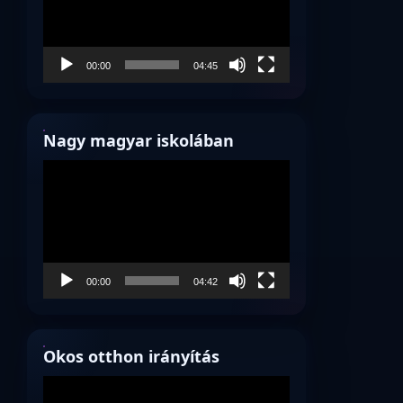
00:00
04:45
Nagy magyar iskolában
Videólejátszó
00:00
04:42
Okos otthon irányítás
Videólejátszó