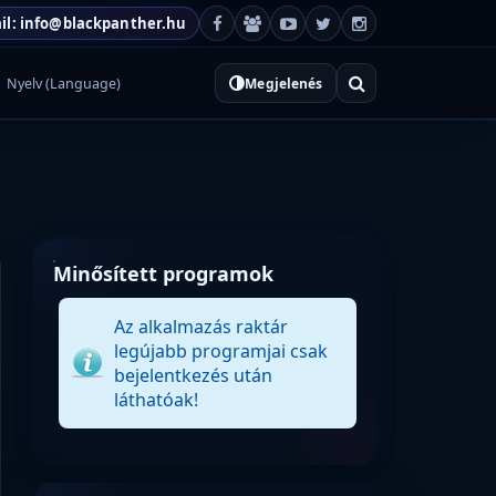
il: info@blackpanther.hu
Nyelv (Language)
Megjelenés
Minősített programok
Az alkalmazás raktár
legújabb programjai csak
bejelentkezés után
láthatóak!