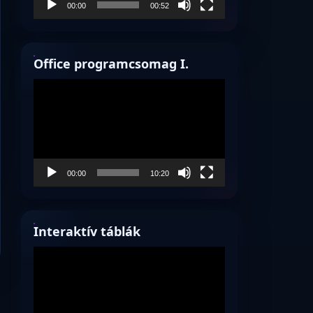
00:00
00:52
Office programcsomag I.
Videólejátszó
00:00
10:20
Interaktív táblák
Videólejátszó