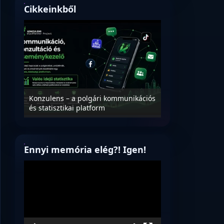
Cikkeinkből
Nyílt levél Tanác
essék
Konzulens – a polgári kommunikációs
úrnak, az oktatá
és statisztikai platform
jövőjéről!
Ennyi memória elég?! Igen!
Videólejátszó