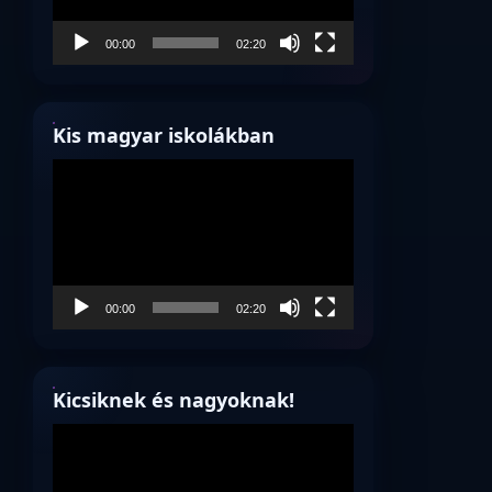
00:00
02:20
Kis magyar iskolákban
Videólejátszó
00:00
02:20
Kicsiknek és nagyoknak!
Videólejátszó