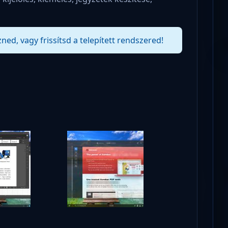
zned, vagy frissítsd a telepített rendszered!
!