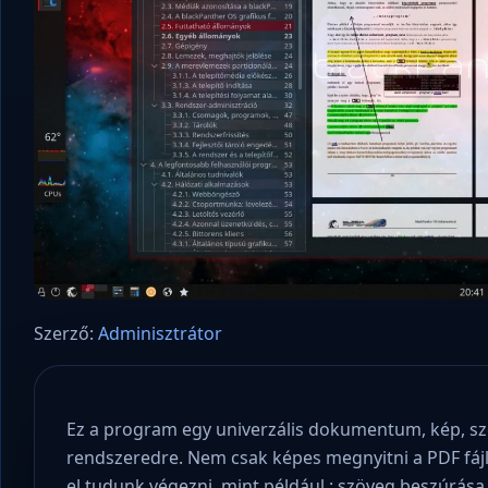
Szerző:
Adminisztrátor
Ez a program egy univerzális dokumentum, kép, sz
rendszeredre. Nem csak képes megnyitni a PDF fáj
el tudunk végezni, mint például : szöveg beszúrása, 