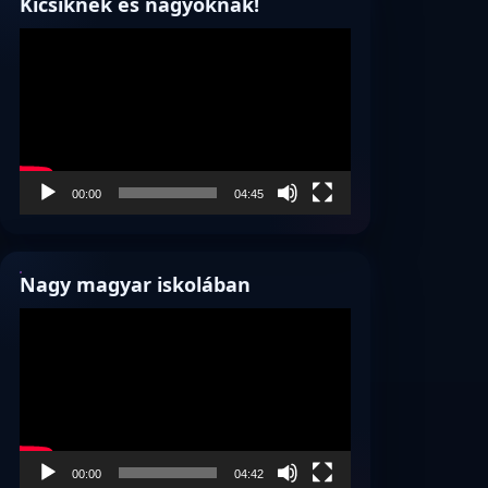
Kicsiknek és nagyoknak!
Videólejátszó
00:00
04:45
Nagy magyar iskolában
Videólejátszó
00:00
04:42