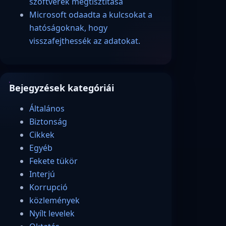
szoftverek megtisztítása
Microsoft odaadta a kulcsokat a
hatóságoknak, hogy
visszafejthessék az adatokat.
Bejegyzések kategóriái
Általános
Biztonság
Cikkek
Egyéb
Fekete tükör
Interjú
Korrupció
közlemények
Nyílt levelek