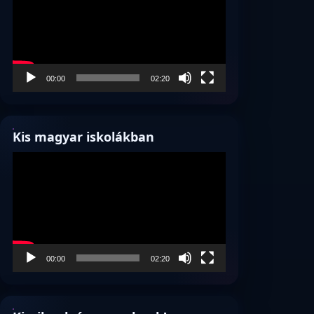
00:00
02:20
Kis magyar iskolákban
Videólejátszó
00:00
02:20