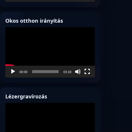
Okos otthon irányítás
Videólejátszó
00:00
03:18
Lézergravírozás
Videólejátszó