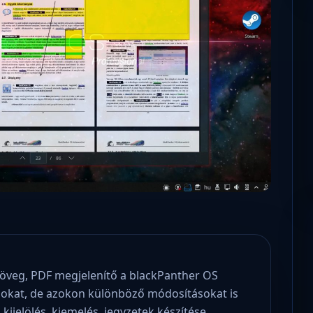
Microsoft odaadta a kulcsokat a
hatóságoknak, hogy visszafejthessék az
adatokat.
öveg, PDF megjelenítő a blackPanther OS
lokat, de azokon különböző módosításokat is
kijelölés, kiemelés, jegyzetek készítése,