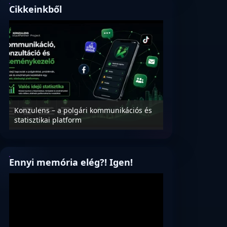
Cikkeinkből
Konzulens – a polgári kommunikációs és
Nyílt levél Tanác
statisztikai platform
az oktatás és füg
Ennyi memória elég?! Igen!
Videólejátszó