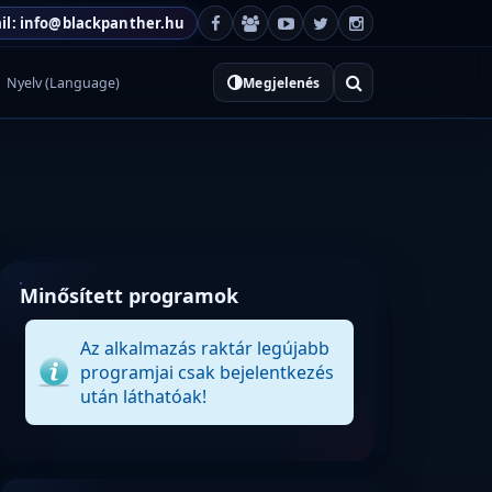
il: info@blackpanther.hu
Nyelv (Language)
Megjelenés
Minősített programok
Az alkalmazás raktár legújabb
programjai csak bejelentkezés
után láthatóak!