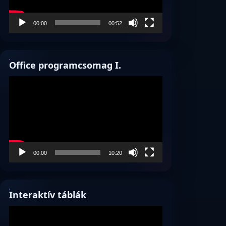
00:00
00:52
Office programcsomag I.
Videólejátszó
00:00
10:20
Interaktív táblák
Videólejátszó