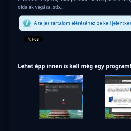
oldalak vágása, stb…
A teljes tartalom eléréséhez be kell jelentke
Lehet épp innen is kell még egy program