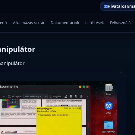
Hivatalos Ema
enü
Alkalmazás raktár
Dokumentációk
Letöltések
Felhasználó
nipulátor
anipulátor