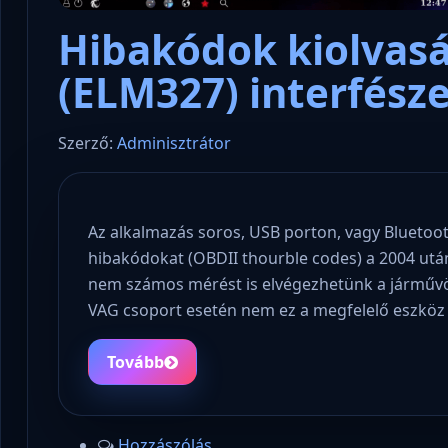
Hibakódok kiolvasá
(ELM327) interfész
Szerző:
Adminisztrátor
Az alkalmazás soros, USB porton, vagy Bluetoot
hibakódokat (OBDII thourble codes) a 2004 utá
nem számos mérést is elvégezhetünk a járművö
VAG csoport esetén nem ez a megfelelő eszköz
Tovább
Hozzászólás