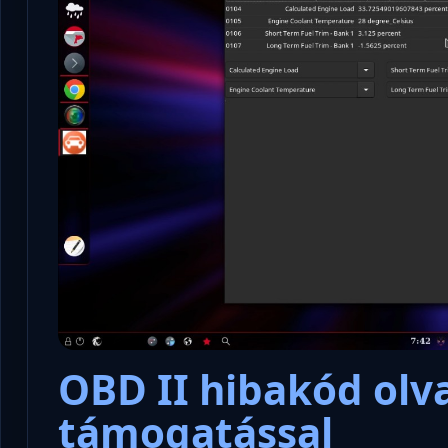
OBD II hibakód olv
támogatással