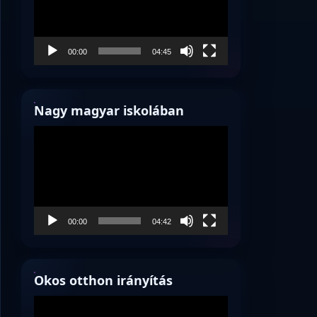
00:00
04:45
Nagy magyar iskolában
Videólejátszó
00:00
04:42
Okos otthon irányítás
Videólejátszó