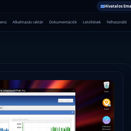
Hivatalos Ema
enü
Alkalmazás raktár
Dokumentációk
Letöltések
Felhasználó