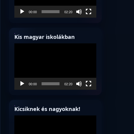
00:00
02:20
Kis magyar iskolákban
Videólejátszó
00:00
02:20
Kicsiknek és nagyoknak!
Videólejátszó