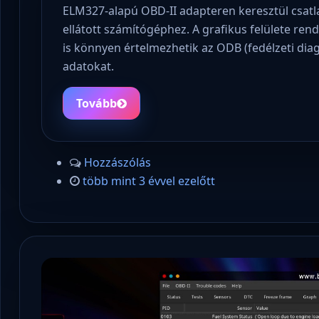
ELM327-alapú OBD-II adapteren keresztül csatl
ellátott számítógéphez. A grafikus felülete ren
is könnyen értelmezhetik az ODB (fedélzeti diag
adatokat.
Tovább
Hozzászólás
több mint 3 évvel ezelőtt