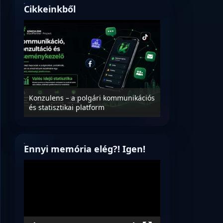
Cikkeinkből
Nyílt levél Tanác
essék
Konzulens – a polgári kommunikációs
úrnak, az oktatá
és statisztikai platform
jövőjéről!
Ennyi memória elég?! Igen!
Videólejátszó