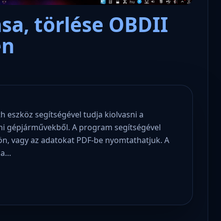
sa, törlése OBDII
en
h eszköz segítségével tudja kiolvasni a
ni gépjárművekből. A program segítségével
n, vagy az adatokat PDF-be nyomtathatjuk. A
 a…