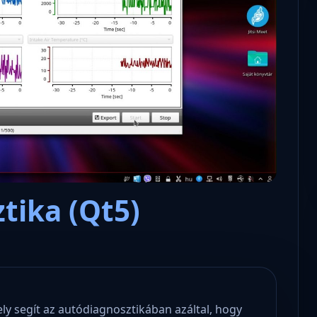
Microsoft odaadta a kulcsokat a
hatóságoknak, hogy visszafejth
az adatokat.
tika (Qt5)
ly segít az autódiagnosztikában azáltal, hogy