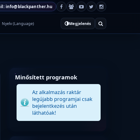
il: info@blackpanther.hu
Nyelv (Language)
Megjelenés
Minősített programok
Az alkalmazás raktár
legújabb programjai csak
bejelentkezés után
láthatóak!