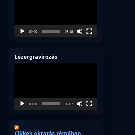
00:00
03:18
Lézergravírozás
Videólejátszó
00:00
02:07
Cikkek oktatás témában