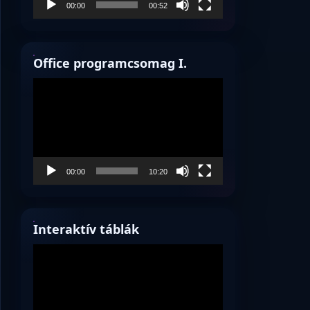
00:00
00:52
Office programcsomag I.
Videólejátszó
00:00
10:20
Interaktív táblák
Videólejátszó