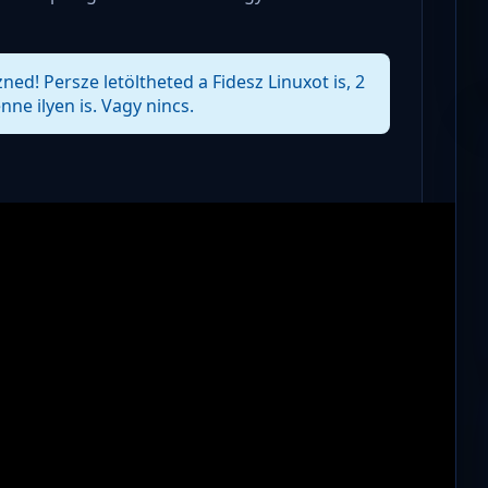
zned! Persze letöltheted a Fidesz Linuxot is, 2
nne ilyen is. Vagy nincs.