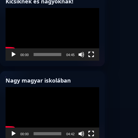
Kicsiknek és nagyoknak!
Videólejátszó
00:00
04:45
Nagy magyar iskolában
Videólejátszó
00:00
04:42