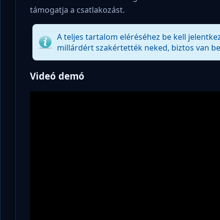
támogatja a csatlakozást.
A teljes tartalom eléréséhez be kell jelentke
millárdért szakértették neked, biztos van be
Videó demó