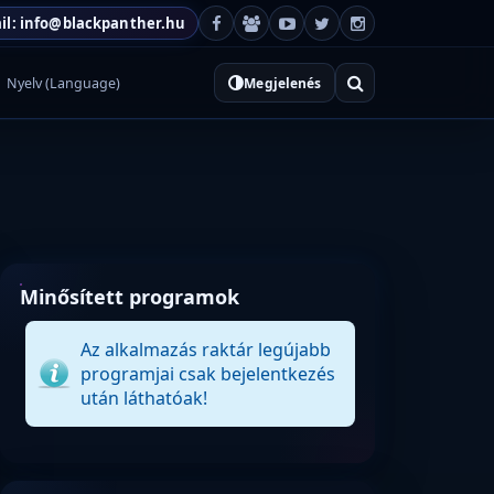
il: info@blackpanther.hu
Nyelv (Language)
Megjelenés
Minősített programok
Az alkalmazás raktár legújabb
programjai csak bejelentkezés
után láthatóak!