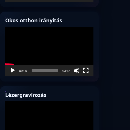
Okos otthon irányítás
Videólejátszó
00:00
03:18
Lézergravírozás
Videólejátszó