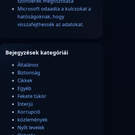
szoftverek megtisztítása
Microsoft odaadta a kulcsokat a
hatóságoknak, hogy
visszafejthessék az adatokat.
Bejegyzések kategóriái
Általános
Biztonság
Cikkek
Egyéb
Fekete tükör
Interjú
Korrupció
közlemények
Nyílt levelek