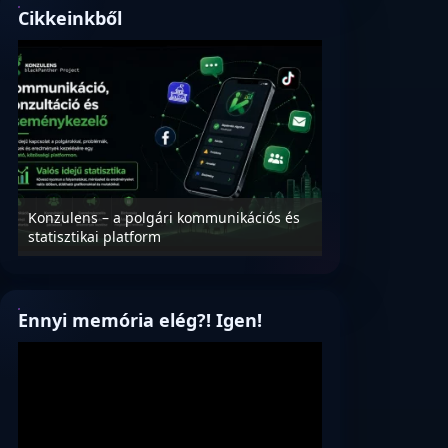
Cikkeinkből
Konzulens – a polgári kommunikációs és
Nyílt levél Tanác
statisztikai platform
az oktatás és füg
Ennyi memória elég?! Igen!
Videólejátszó