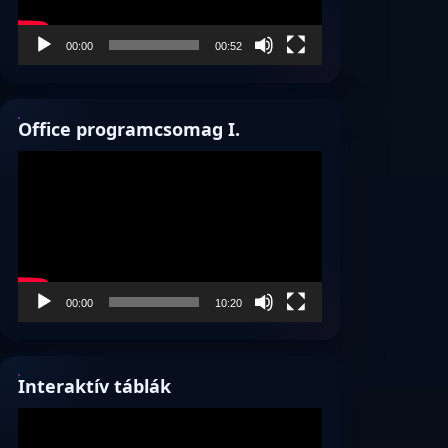
00:00
00:52
Office programcsomag I.
Videólejátszó
00:00
10:20
Interaktív táblák
Videólejátszó