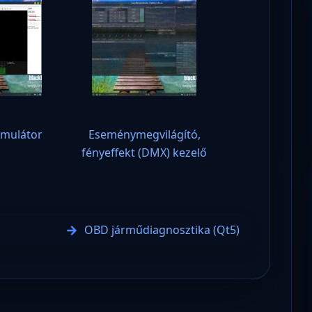
imulátor
Eseménymegvilágító,
fényeffekt (DMX) kezelő
OBD járműdiagnosztika (Qt5)