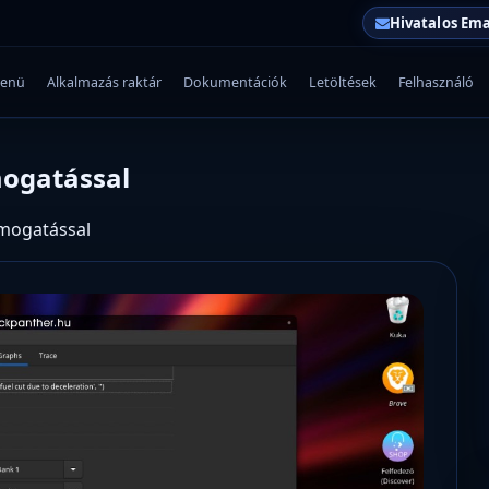
Hivatalos Ema
enü
Alkalmazás raktár
Dokumentációk
Letöltések
Felhasználó
mogatással
ámogatással