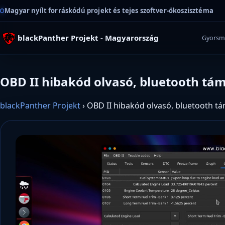
Magyar nyílt forráskódú projekt és tejes szoftver-ökoszisztéma
blackPanther Projekt - Magyarország
Gyorsm
OBD II hibakód olvasó, bluetooth tá
blackPanther Projekt
›
OBD II hibakód olvasó, bluetooth t