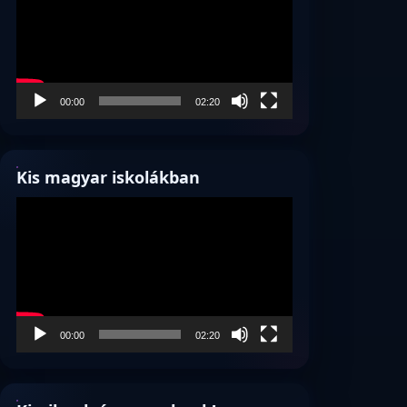
00:00
02:20
Kis magyar iskolákban
Videólejátszó
00:00
02:20