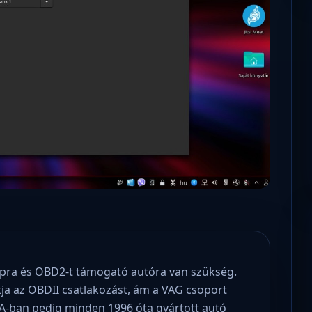
Microsoft odaadta a kulcsokat a
hatóságoknak, hogy visszafejthessék az
adatokat.
pra és OBD2-t támogató autóra van szükség.
a az OBDII csatlakozást, ám a VAG csoport
SA-ban pedig minden 1996 óta gyártott autó