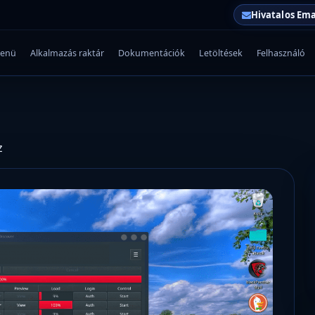
Hivatalos Ema
enü
Alkalmazás raktár
Dokumentációk
Letöltések
Felhasználó
z