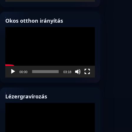
Okos otthon irányítás
Videólejátszó
00:00
03:18
Lézergravírozás
Videólejátszó