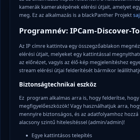
kamerák kameraképének elérési útjait, amelyet egy 
meg. Ez az alkalmazás is a blackPanther Projekt
saj
Programnév: IPCam-Discover-To
Az IP címre kattintva egy összegzőablakon megnéz
elérési útjait, melyeket egy kattintással megnyith
az előnézet, vagyis az élő-kép megjelenítéshez egy
stream elérési útjai felderítését bármikor leállíthatj
Biztonságtechnikai eszköz
Ez program alkalmas arra is, hogy felderítse, hog
megfigyelőeszközök! Vagy használhatjuk arra, hog
mennyire biztonságos, és az adatfolyamhoz hozzá le
alacsony szintű hitelesítéssel (admin/admin)!
Egye kattintásos telepítés