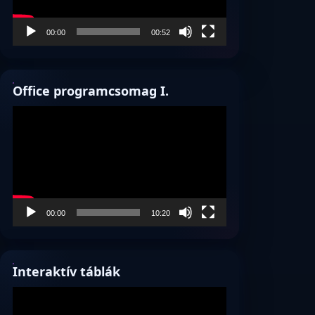
00:00
00:52
Office programcsomag I.
Videólejátszó
00:00
10:20
Interaktív táblák
Videólejátszó