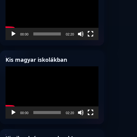
00:00
02:20
Kis magyar iskolákban
Videólejátszó
00:00
02:20