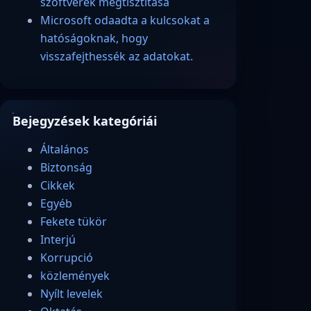
szoftverek megtisztítása
Microsoft odaadta a kulcsokat a
hatóságoknak, hogy
visszafejthessék az adatokat.
Bejegyzések kategóriái
Általános
Biztonság
Cikkek
Egyéb
Fekete tükör
Interjú
Korrupció
közlemények
Nyílt levelek