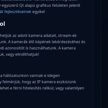
egyszerű Qt alapú grafikus felületen jelenít
át fejlesztéseinek
egyike!
ol
hetjük az adott kamera adatait, stream-ek
atunk. A kamerák élő képének lekérdezéséhez és
edi azonosítót is használhatunk. A kamera
uk, vagy elindíthatjuk!
y a hálózatunkon vannak-e idegen
y felmérjük, hogy az IP kamera eszközünk
het-e férni hitelesítés nélkül, vagy valamilyen