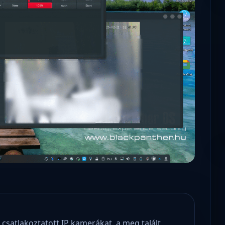
Microsoft odaadta a kulcsokat a
hatóságoknak, hogy visszafejthessék az
adatokat.
 csatlakoztatott IP kamerákat, a meg talált