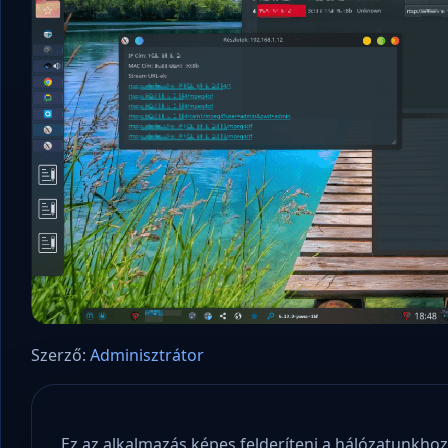
Szerző:
Adminisztrátor
Ez az alkalmazás képes felderíteni a hálózatunkhoz