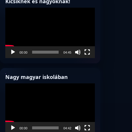
Kicsiknek és nagyoknak!
Videólejátszó
00:00
04:45
Nagy magyar iskolában
Videólejátszó
00:00
04:42