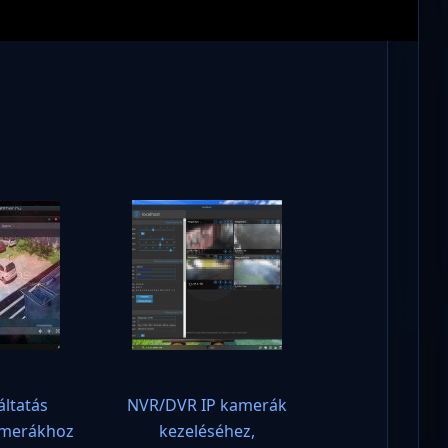
!
áltatás
NVR/DVR IP kamerák
amerákhoz
kezeléséhez,