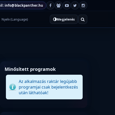
il: info@blackpanther.hu
Nyelv (Language)
Megjelenés
Minősített programok
Az alkalmazás raktár legújabb
programjai csak bejelentkezés
után láthatóak!