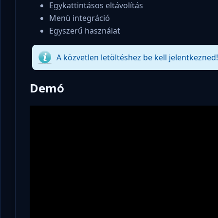
Egykattintásos eltávolítás
Menü integráció
Egyszerű használat
A közvetlen letöltéshez be kell jelentkezned
Demó