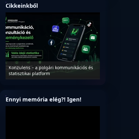
Cikkeinkből
Konzulens – a polgári kommunikációs és
Nyílt levél Tanác
statisztikai platform
az oktatás és füg
Ennyi memória elég?! Igen!
Videólejátszó