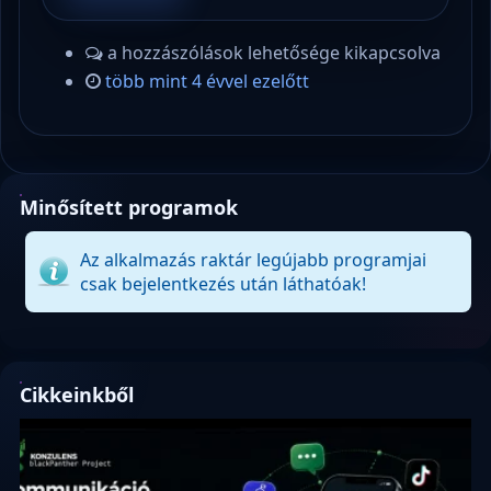
a hozzászólások lehetősége kikapcsolva
több mint 4 évvel ezelőtt
Minősített programok
Az alkalmazás raktár legújabb programjai
csak bejelentkezés után láthatóak!
Cikkeinkből