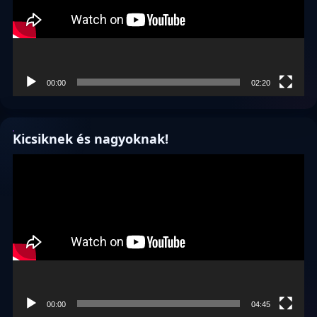
00:00
02:20
Kicsiknek és nagyoknak!
Videólejátszó
00:00
04:45