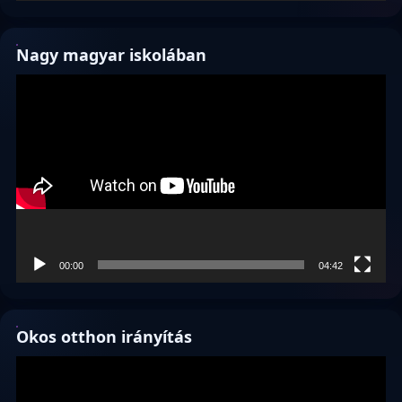
Nagy magyar iskolában
Videólejátszó
00:00
04:42
Okos otthon irányítás
Videólejátszó