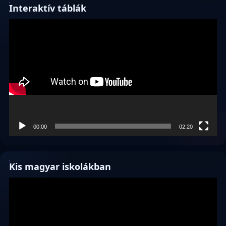
Interaktív táblák
Videólejátszó
00:00
02:20
Kis magyar iskolákban
Videólejátszó