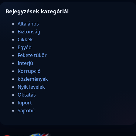
Bejegyzések kategóriái
Általános
Biztonság
Cikkek
Egyéb
Fekete tükör
Interjú
Korrupció
közlemények
Nyílt levelek
Oktatás
Riport
Sajtóhír