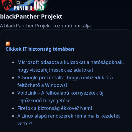
blackPanther Projekt
A blackPanther Projekt központi portálja.
Cikkek IT biztonság témában
Microsoft odaadta a kulcsokat a hatóságoknak,
hogy visszafejthessék az adatokat.
A Google prezentálta, hogy a évtizedek óta
feltörhető a Windows!
VoidLink – A felhőalapú környezetek új,
rejtőzködő fenyegetése
Firefox a biztonság ékköve? Nem!
A Linux alapú rendszerek rémálma is kezdetét
vette?!