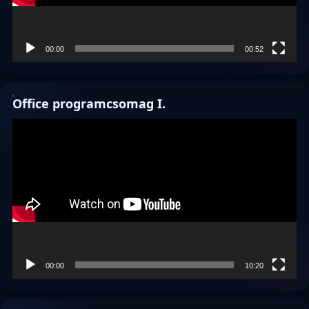
00:00
00:52
Office programcsomag I.
Videólejátszó
00:00
10:20