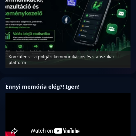
Konzulens – a polgári kommunikációs és statisztikai
N
platform
f
Ennyi memória elég?! Igen!
Videólejátszó