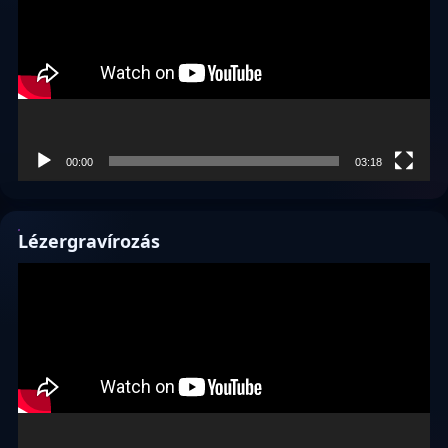
00:00
03:18
Lézergravírozás
Videólejátszó