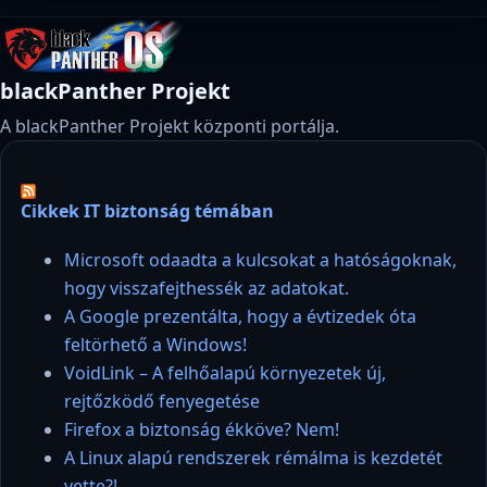
blackPanther Projekt
A blackPanther Projekt központi portálja.
Cikkek IT biztonság témában
Microsoft odaadta a kulcsokat a hatóságoknak,
hogy visszafejthessék az adatokat.
A Google prezentálta, hogy a évtizedek óta
feltörhető a Windows!
VoidLink – A felhőalapú környezetek új,
rejtőzködő fenyegetése
Firefox a biztonság ékköve? Nem!
A Linux alapú rendszerek rémálma is kezdetét
vette?!