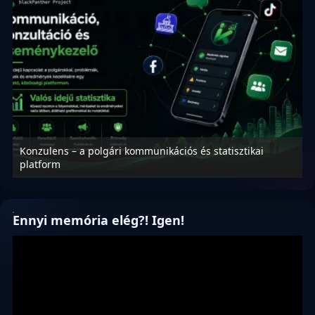
Konzulens – a polgári kommunikációs és statisztikai
N
platform
f
Ennyi memória elég?! Igen!
Videólejátszó