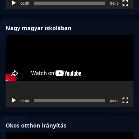
00:00
04:45
Nagy magyar iskolában
Videólejátszó
00:00
04:42
Okos otthon irányítás
Videólejátszó