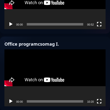
00:00
00:52
Office programcsomag I.
Videólejátszó
00:00
10:20