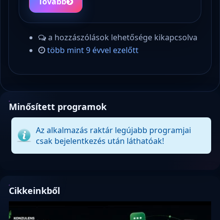
Tovább
a hozzászólások lehetősége kikapcsolva
több mint 9 évvel ezelőtt
Minősített programok
Az alkalmazás raktár legújabb programjai
csak bejelentkezés után láthatóak!
Cikkeinkből