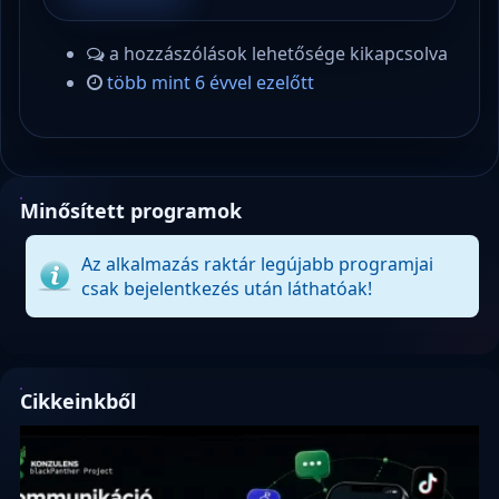
a hozzászólások lehetősége kikapcsolva
több mint 6 évvel ezelőtt
Minősített programok
Az alkalmazás raktár legújabb programjai
csak bejelentkezés után láthatóak!
Cikkeinkből