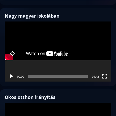
Nagy magyar iskolában
Videólejátszó
00:00
04:42
Okos otthon irányítás
Videólejátszó