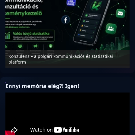
Konzulens – a polgári kommunikációs és statisztikai
N
platform
f
Ennyi memória elég?! Igen!
Videólejátszó