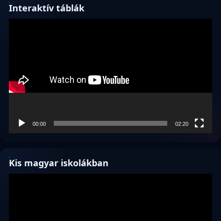
Interaktív táblák
Videólejátszó
00:00
02:20
Kis magyar iskolákban
Videólejátszó