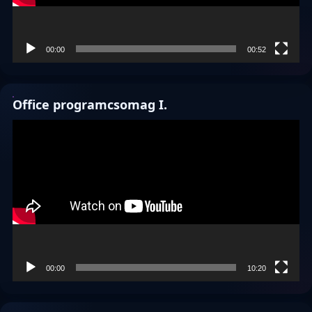
00:00
00:52
Office programcsomag I.
Videólejátszó
00:00
10:20