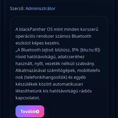
Szerző:
Adminisztrátor
A blackPanther OS mint minden korszerű
operációs rendszer számos Bluetooth
eszközt képes kezelni.
„A Bluetooth (ejtsd: blútúsz, IPA: [bluːtuːθ])
rövid hatótávolságú, adatcseréhez
használt, nyílt, vezeték nélküli szabvány.
Alkalmazásával számítógépek, mobiltelefo
nok (telefonkihangosítók) és egyéb
készülékek között automatikusan
létesíthetünk kis hatótávolságú rádiós
kapcsolatot.
Tovább