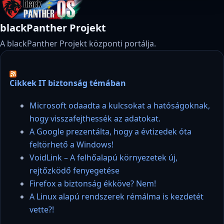
blackPanther Projekt
A blackPanther Projekt központi portálja.
Cikkek IT biztonság témában
Microsoft odaadta a kulcsokat a hatóságoknak,
hogy visszafejthessék az adatokat.
A Google prezentálta, hogy a évtizedek óta
feltörhető a Windows!
VoidLink – A felhőalapú környezetek új,
rejtőzködő fenyegetése
Firefox a biztonság ékköve? Nem!
A Linux alapú rendszerek rémálma is kezdetét
vette?!