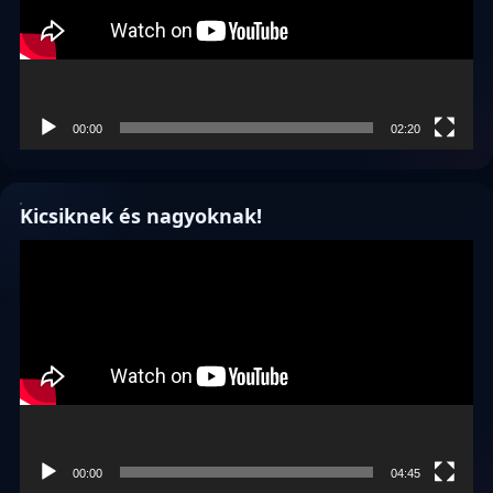
00:00
02:20
Kicsiknek és nagyoknak!
Videólejátszó
00:00
04:45