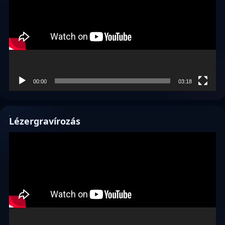
00:00
03:18
Lézergravírozás
Videólejátszó