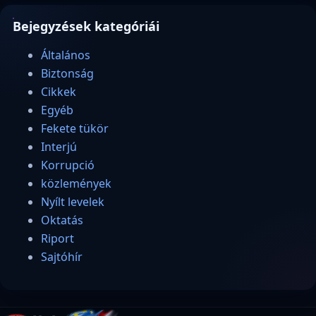
Bejegyzések kategóriái
Általános
Biztonság
Cikkek
Egyéb
Fekete tükör
Interjú
Korrupció
közlemények
Nyílt levelek
Oktatás
Riport
Sajtóhír