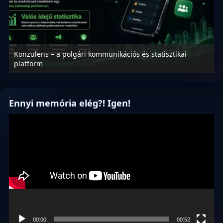
Konzulens – a polgári kommunikációs és statisztikai
N
platform
f
Ennyi memória elég?! Igen!
Videólejátszó
00:00
00:52