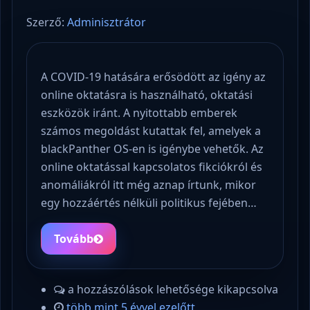
Szerző:
Adminisztrátor
A COVID-19 hatására erősödött az igény az
online oktatásra is használható, oktatási
eszközök iránt. A nyitottabb emberek
számos megoldást kutattak fel, amelyek a
blackPanther OS-en is igénybe vehetők. Az
online oktatással kapcsolatos fikciókról és
anomáliákról itt még aznap írtunk, mikor
egy hozzáértés nélküli politikus fejében…
Tovább
a hozzászólások lehetősége kikapcsolva
több mint 5 évvel ezelőtt