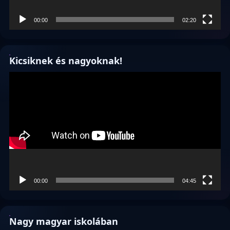
00:00
02:20
Kicsiknek és nagyoknak!
Videólejátszó
00:00
04:45
Nagy magyar iskolában