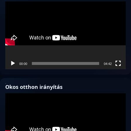
Videólejátszó
00:00
04:42
Okos otthon irányítás
Videólejátszó