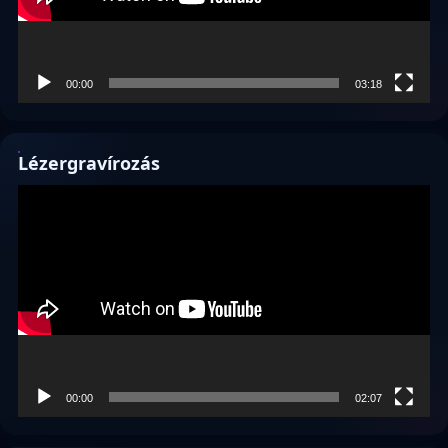
00:00
03:18
Lézergravírozás
Videólejátszó
00:00
02:07