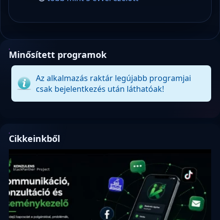
Minősített programok
Az alkalmazás raktár legújabb programjai
csak bejelentkezés után láthatóak!
Cikkeinkből