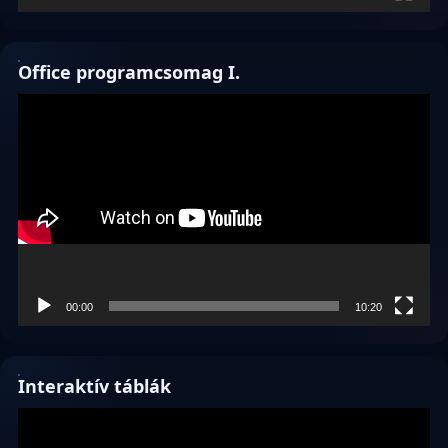
Office programcsomag I.
Videólejátszó
00:00
10:20
Interaktív táblák
Videólejátszó