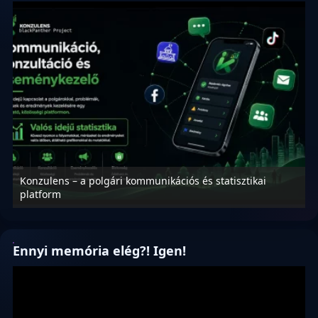
Konzulens – a polgári kommunikációs és statisztikai
N
platform
f
Ennyi memória elég?! Igen!
Videólejátszó