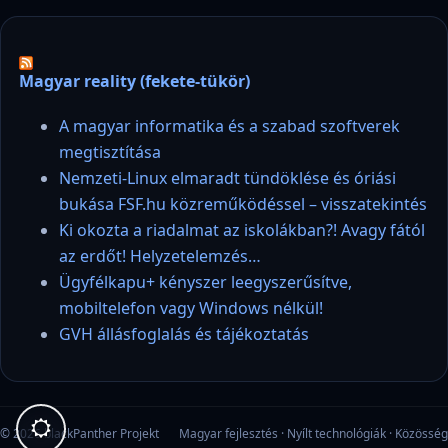
Magyar reality (fekete-tükör)
A magyar informatika és a szabad szoftverek
megtisztítása
Nemzeti-Linux elmaradt tündöklése és óriási
bukása FSF.hu közreműködéssel – visszatekintés
Ki okozta a riadalmat az iskolákban?! Avagy fától
az erdőt! Helyzetelemzés…
Ügyfélkapu+ kényszer leegyszerűsítve,
mobiltelefon vagy Windows nélkül!
GVH állásfoglalás és tájékoztatás
© 2026 blackPanther Projekt
Magyar fejlesztés · Nyílt technológiák · Közösség