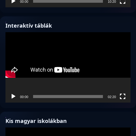
00:00
10:20
Interaktív táblák
Videólejátszó
00:00
02:20
Kis magyar iskolákban
Videólejátszó