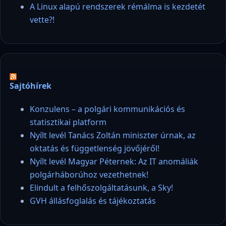
A Linux alapú rendszerek rémálma is kezdetét
vette?!
Sajtóhírek
Konzulens – a polgári kommunikációs és
statisztikai platform
Nyílt levél Tanács Zoltán miniszter úrnak, az
oktatás és függetlenség jövőjéről!
Nyílt levél Magyar Péternek: Az IT anomáliák
polgárháborúhoz vezethetnek!
Elindult a felhőszolgáltatásunk, a Sky!
GVH állásfoglalás és tájékoztatás