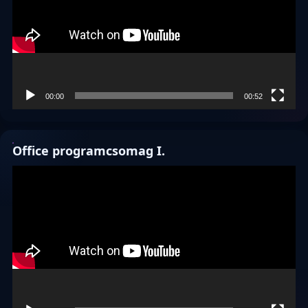
00:00
00:52
Office programcsomag I.
Videólejátszó