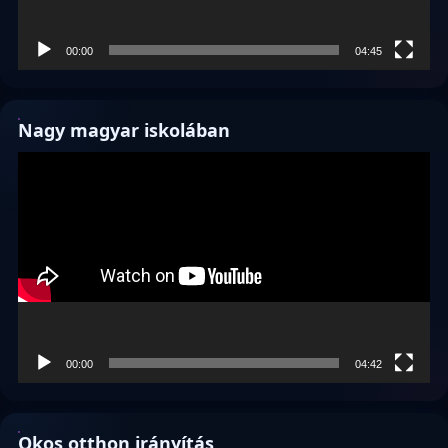
00:00
04:45
Nagy magyar iskolában
Videólejátszó
00:00
04:42
Okos otthon irányítás