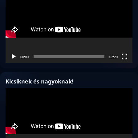
00:00
02:20
Kicsiknek és nagyoknak!
Videólejátszó