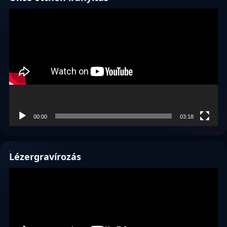
Videólejátszó
00:00
03:18
Lézergravírozás
Videólejátszó