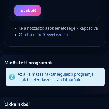
Tovább
a hozzászólások lehetősége kikapcsolva
több mint 9 évvel ezelőtt
Minősített programok
Az alkalmazás raktár legújabb programjai
csak bejelentkezés után láthatóak!
Cikkeinkből