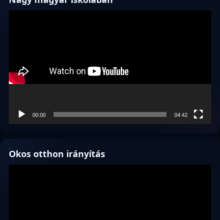
Videólejátszó
00:00
04:42
Okos otthon irányítás
Videólejátszó