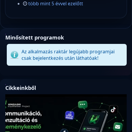
több mint 5 évvel ezelőtt
Minősített programok
Az alkalmazás raktár legújabb programjai
csak bejelentkezés után láthatóak!
Cikkeinkből