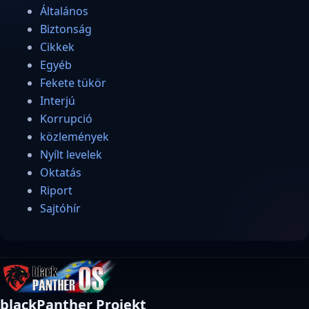
Általános
Biztonság
Cikkek
Egyéb
Fekete tükör
Interjú
Korrupció
közlemények
Nyílt levelek
Oktatás
Riport
Sajtóhír
blackPanther Projekt