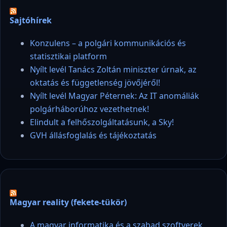
Sajtóhírek
Konzulens – a polgári kommunikációs és
statisztikai platform
Nyílt levél Tanács Zoltán miniszter úrnak, az
oktatás és függetlenség jövőjéről!
Nyílt levél Magyar Péternek: Az IT anomáliák
polgárháborúhoz vezethetnek!
Elindult a felhőszolgáltatásunk, a Sky!
GVH állásfoglalás és tájékoztatás
Magyar reality (fekete-tükör)
A magyar informatika és a szabad szoftverek