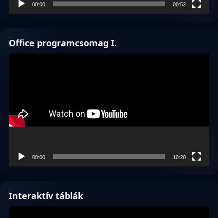
00:00
00:52
Office programcsomag I.
Videólejátszó
00:00
10:20
Interaktív táblák
Videólejátszó