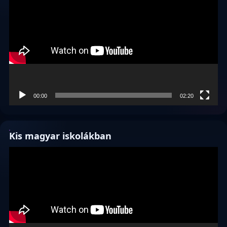
00:00
02:20
Kis magyar iskolákban
Videólejátszó