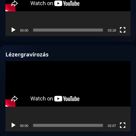
00:00
03:18
Lézergravírozás
Videólejátszó
00:00
02:07