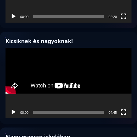
00:00
02:20
Kicsiknek és nagyoknak!
Videólejátszó
00:00
04:45
Nagy magyar iskolában