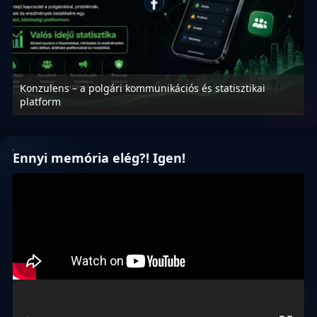
Konzulens – a polgári kommunikációs és statisztikai
N
platform
f
Ennyi memória elég?! Igen!
Videólejátszó